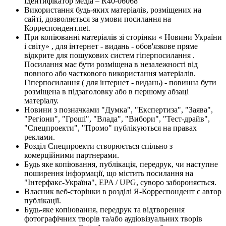
Ідентифікатор медіа – R40-06068
Використання будь-яких матеріалів, розміщених на
сайті, дозволяється за умови посилання на
Корреспондент.net.
При копіюванні матеріалів зі сторінки « Новини України
і світу» , для інтернет - видань - обов'язкове пряме
відкрите для пошукових систем гіперпосилання .
Посилання має бути розміщена в незалежності від
повного або часткового використання матеріалів.
Гіперпосилання ( для інтернет - видань) - повинна бути
розміщена в підзаголовку або в першому абзаці
матеріалу.
Новини з позначками "Думка", "Експертиза", "Заява",
"Регіони", "Гроші", "Влада", "Вибори", "Тест-драйв",
"Спецпроекти", "Промо" публікуються на правах
реклами.
Розділ Спецпроекти створюється спільно з
комерційними партнерами.
Будь яке копіювання, публікація, передрук, чи наступне
поширення інформації, що містить посилання на
"Інтерфакс-Україна", EPA / UPG, суворо забороняється.
Власник веб-сторінки в розділі Я-Корреспондент є автор
публікації.
Будь-яке копіювання, передрук та відтворення
фотографічних творів та/або аудіовізуальних творів