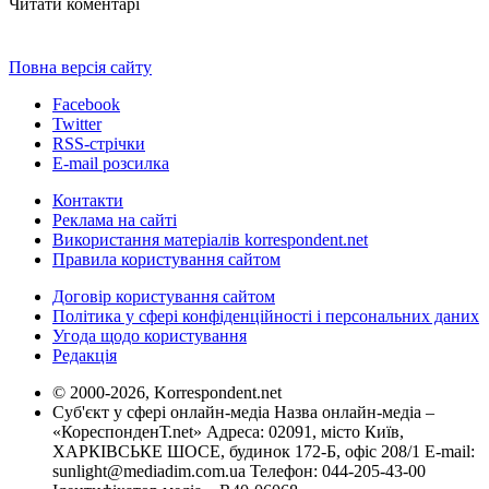
Читати коментарі
Повна версія сайту
Facebook
Twitter
RSS-стрічки
E-mail розсилка
Контакти
Реклама на сайті
Використання матеріалів korrespondent.net
Правила користування сайтом
Договір користування сайтом
Політика у сфері конфіденційності і персональних даних
Угода щодо користування
Редакція
© 2000-2026, Korrespondent.net
Суб'єкт у сфері онлайн-медіа Назва онлайн-медіа –
«КореспонденТ.net» Адреса: 02091, місто Київ,
ХАРКІВСЬКЕ ШОСЕ, будинок 172-Б, офіс 208/1 E-mail:
sunlight@mediadim.com.ua
Телефон: 044-205-43-00