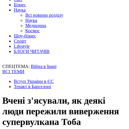
Бізнес
Наука
Всі новини розділу
Наука
Медицина
Космос
Шоу-бізнес
Спорт
Lifestyle
БЛОГИ ЧИТАЧІВ
СПЕЦТЕМА:
Війна в Ірані
ВСІ ТЕМИ
Вступ України в ЄС
Теракт в Барселоні
Вчені з'ясували, як деякі
люди пережили виверження
супервулкана Тоба