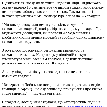
Відзначається, що деякі частини Індонезії, Індії і Індійського
океану вкрило 15-сантиметровим шаром вулканічного попелу,
це частково заблокувало сонячне світло. Так на планеті
настала вулканічна зима і температура впала на 3-5 градусів.
"Ми використовували велику кількість симуляцій
кліматичних моделей, щоб розібратися в цьому парадоксі", -
відзначають дослідники, які провели 42 моделювання
глобальних кліматичних моделей та зробили оцінку діапазону
кліматичних порушень.
З'ясувалося, що існували регіональні відмінності в
кліматичних змінах. Наприклад, у північній півкулі
температура знизилася на 4 градуси, в деяких частинах
регіону вона впала майже на 10 градусів.
А ось у південній півкулі похолодання не перевищило
чотирьох градусів.
"Виверження Тоби мало помірний вплив на розвиток видів
гомінідів в Африці, що є далеким від припущення про кілька
тисяч вцілілих", - підсумували вчені.
Нагадаємо, дослідники з'ясували, що катастрофічне падіння
рівня озону в атмосфері нашої планети,
внаслідок виверження