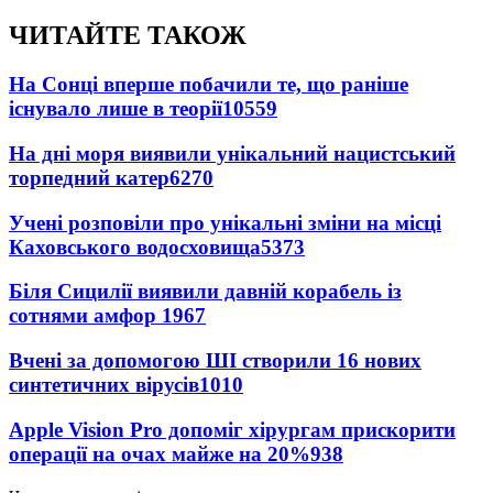
ЧИТАЙТЕ ТАКОЖ
На Сонці вперше побачили те, що раніше
існувало лише в теорії
10559
На дні моря виявили унікальний нацистський
торпедний катер
6270
Учені розповіли про унікальні зміни на місці
Каховського водосховища
5373
Біля Сицилії виявили давній корабель із
сотнями амфор
1967
Вчені за допомогою ШІ створили 16 нових
синтетичних вірусів
1010
Apple Vision Pro допоміг хірургам прискорити
операції на очах майже на 20%
938