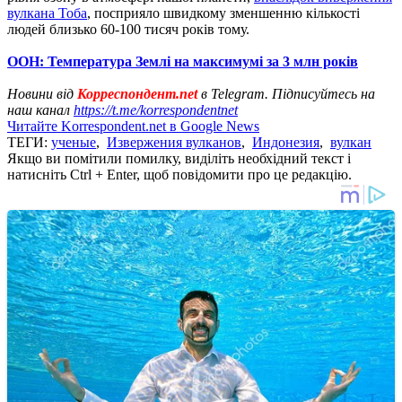
вулкана Тоба
, посприяло швидкому зменшенню кількості
людей близько 60-100 тисяч років тому.
ООН: Температура Землі на максимумі за 3 млн років
Новини від
Корреспондент.net
в Telegram. Підписуйтесь на
наш канал
https://t.me/korrespondentnet
Читайте Korrespondent.net в Google News
ТЕГИ:
ученые
,
Извержения вулканов
,
Индонезия
,
вулкан
Якщо ви помітили помилку, виділіть необхідний текст і
натисніть Ctrl + Enter, щоб повідомити про це редакцію.