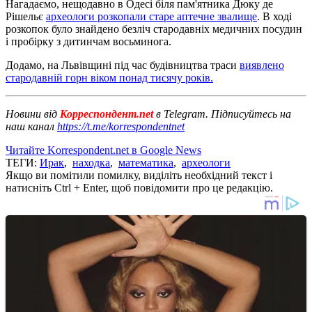
Нагадаємо, нещодавно в Одесі біля пам'ятника Дюку де
Рішельє
археологи розкопали старе аптечне звалище
. В ході
розкопок було знайдено безліч стародавніх медичних посудин
і пробірку з дитинчам восьминога.
Додамо, на Львівщині під час будівництва траси
виявлено
стародавній горн віком понад тисячу років.
Новини від
Корреспондент.net
в Telegram. Підписуйтесь на
наш канал
https://t.me/korrespondentnet
Читайте Korrespondent.net в Google News
ТЕГИ:
Ирак
,
находка
,
математика
,
археологи
Якщо ви помітили помилку, виділіть необхідний текст і
натисніть Ctrl + Enter, щоб повідомити про це редакцію.