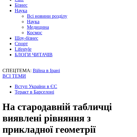
Бізнес
Наука
Всі новини розділу
Наука
Медицина
Космос
Шоу-бізнес
Спорт
Lifestyle
БЛОГИ ЧИТАЧІВ
СПЕЦТЕМА:
Війна в Ірані
ВСІ ТЕМИ
Вступ України в ЄС
Теракт в Барселоні
На стародавній табличці
виявлені рівняння з
прикладної геометрії