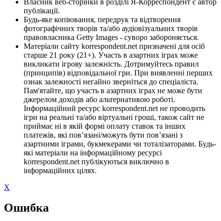
Власник веб-сторінки в розділі Я-Корреспондент є автор
публікації.
Будь-яке копіювання, передрук та відтворення
фотографічних творів та/або аудіовізуальних творів
правовласника Getty Images - суворо забороняється.
Матеріали сайту korrespondent.net призначені для осіб
старше 21 року (21+). Участь в азартних іграх може
викликати ігрову залежність. Дотримуйтесь правил
(принципів) відповідальної гри. При виявленні перших
ознак залежності негайно зверніться до спеціаліста.
Пам'ятайте, що участь в азартних іграх не може бути
джерелом доходів або альтернативою роботі.
Інформаційний ресурс korrespondent.net не проводить
ігри на реальні та/або віртуальні гроші, також сайт не
приймає ні в якій формі оплату ставок та інших
платежів, які пов’язані/можуть бути пов’язані з
азартними іграми, букмекерами чи тоталізаторами. Будь-
які матеріали на інформаційному ресурсі
korrespondent.net публікуються виключно в
інформаційних цілях.
X
Ошибка