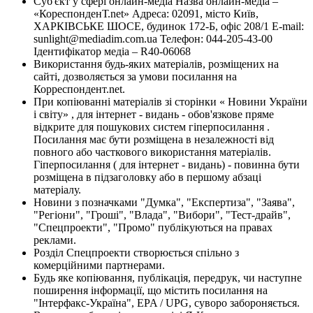
Суб'єкт у сфері онлайн-медіа Назва онлайн-медіа –
«КореспонденТ.net» Адреса: 02091, місто Київ,
ХАРКІВСЬКЕ ШОСЕ, будинок 172-Б, офіс 208/1 E-mail:
sunlight@mediadim.com.ua
Телефон: 044-205-43-00
Ідентифікатор медіа – R40-06068
Використання будь-яких матеріалів, розміщених на
сайті, дозволяється за умови посилання на
Корреспондент.net.
При копіюванні матеріалів зі сторінки « Новини України
і світу» , для інтернет - видань - обов'язкове пряме
відкрите для пошукових систем гіперпосилання .
Посилання має бути розміщена в незалежності від
повного або часткового використання матеріалів.
Гіперпосилання ( для інтернет - видань) - повинна бути
розміщена в підзаголовку або в першому абзаці
матеріалу.
Новини з позначками "Думка", "Експертиза", "Заява",
"Регіони", "Гроші", "Влада", "Вибори", "Тест-драйв",
"Спецпроекти", "Промо" публікуються на правах
реклами.
Розділ Спецпроекти створюється спільно з
комерційними партнерами.
Будь яке копіювання, публікація, передрук, чи наступне
поширення інформації, що містить посилання на
"Інтерфакс-Україна", EPA / UPG, суворо забороняється.