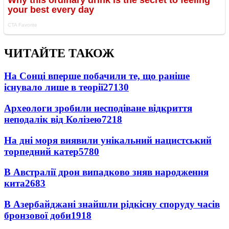
ЧИТАЙТЕ ТАКОЖ
На Сонці вперше побачили те, що раніше
існувало лише в теорії
27130
Археологи зробили несподіване відкриття
неподалік від Колізею
7218
На дні моря виявили унікальний нацистський
торпедний катер
5780
В Австралії дрон випадково зняв народження
кита
2683
В Азербайджані знайшли рідкісну споруду часів
бронзової доби
1918