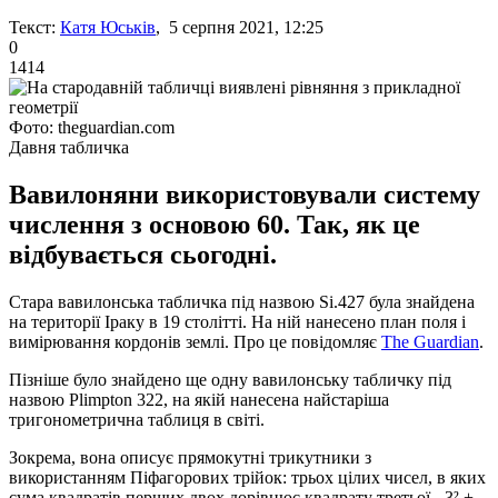
Текст:
Катя Юськів
, 5 серпня 2021, 12:25
0
1414
Фото: theguardian.com
Давня табличка
Вавилоняни використовували систему
числення з основою 60. Так, як це
відбувається сьогодні.
Стара вавилонська табличка під назвою Si.427 була знайдена
на території Іраку в 19 столітті. На ній нанесено план поля і
вимірювання кордонів землі. Про це повідомляє
The Guardian
.
Пізніше було знайдено ще одну вавилонську табличку під
назвою Plimpton 322, на якій нанесена найстаріша
тригонометрична таблиця в світі.
Зокрема, вона описує прямокутні трикутники з
використанням Піфагорових трійок: трьох цілих чисел, в яких
сума квадратів перших двох дорівнює квадрату третьої - 3² +