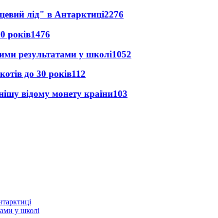
цевий лід" в Антарктиці
2276
0 років
1476
шими результатами у школі
1052
котів до 30 років
112
ішу відому монету країни
103
нтарктиці
тами у школі