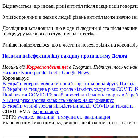
Відзначається, що низькі рівні антитіл після вакцинації говоря
З тієї ж причини в деяких людей рівень антитіл може значно зн
Дослідники встановили, що в однієї людини зі ста після вакци
процедуру масового тестування на антитіла.
Раніше повідомлялося, що в частини перехворілих на коронаві
Назвали найефективнішу вакцину проти штаму Дельта
Новини від
Корреспондент.net
в Telegram. Підписуйтесь на на
Читайте Korrespondent.net в Google News
Коронавірус
В Україні вперше виявили новий варіант коронавірусу Цикада
В Україні за тиждень різко зросла кількість хворих на COVID-1
Нові штами COVID-19: особливості та кількість хворих в Украї
У Києві різко зросла кількість хворих на коронавірус
В Україні утричі зросла кількість випадків COVID за тиждень
СПЕЦТЕМА:
Коронавірус
ТЕГИ:
ученые
,
вакцина
,
иммунитет
,
вакцинация
Якщо ви помітили помилку, виділіть необхідний текст і натисніт