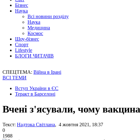
Бізнес
Наука
Всі новини розділу
Наука
Медицина
Космос
Шоу-бізнес
Спорт
Lifestyle
БЛОГИ ЧИТАЧІВ
СПЕЦТЕМА:
Війна в Ірані
ВСІ ТЕМИ
Вступ України в ЄС
Теракт в Барселоні
Вчені з'ясували, чому вакцин
Текст:
Надтока Світлана
, 4 жовтня 2021, 18:37
0
1988