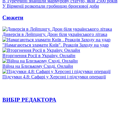
В Туреччині знайшли мармурову статую, якій 2500 років
У Вірменії розкопали гробницю бронзової доби
Сюжети
Диверсія в Лейпцигу. Дрон біля українського літака
"Намагаються зламати Київ". Реакція Заходу на удар
Вторгнення Росії в Україну. Онлайн
Війна на Близькому Сході. Онлайн
Підсумки 4.8: Сафарі у Херсоні і підсумки операції
ВИБІР РЕДАКТОРА