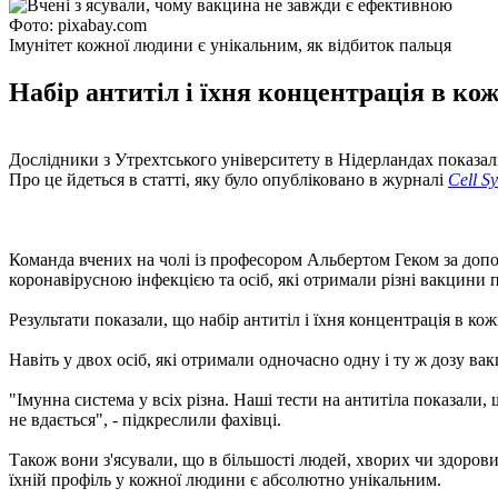
Фото: pixabay.com
Імунітет кожної людини є унікальним, як відбиток пальця
Набір антитіл і їхня концентрація в ко
Дослідники з Утрехтського університету в Нідерландах показали
Про це йдеться в статті, яку було опубліковано в журналі
Cell S
Команда вчених на чолі із професором Альбертом Геком за допом
коронавірусною інфекцією та осіб, які отримали різні вакцини
Результати показали, що набір антитіл і їхня концентрація в к
Навіть у двох осіб, які отримали одночасно одну і ту ж дозу ва
"Імунна система у всіх різна. Наші тести на антитіла показали
не вдається", - підкреслили фахівці.
Також вони з'ясували, що в більшості людей, хворих чи здорових
їхній профіль у кожної людини є абсолютно унікальним.