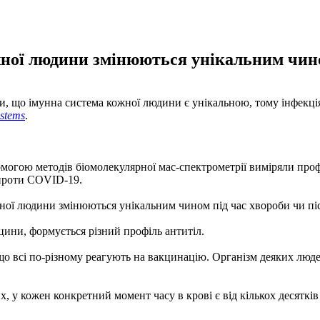
жної людини змінюються унікальним чино
, що імунна система кожної людини є унікальною, тому інфекція 
ystems
.
огою методів біомолекулярної мас-спектрометрії виміряли профіл
 проти COVID-19.
ожної людини змінюються унікальним чином під час хвороби чи піс
кцини, формується різний профіль антитіл.
, що всі по-різному реагують на вакцинацію. Організм деяких люд
, у кожен конкретний момент часу в крові є від кількох десятків 