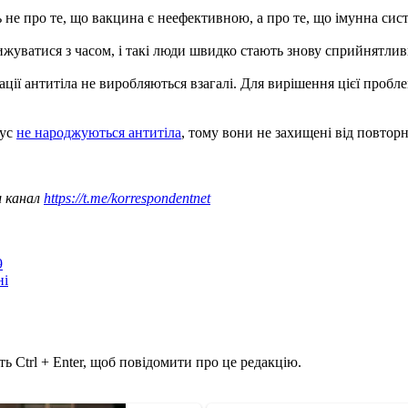
ть не про те, що вакцина є неефективною, а про те, що імунна сис
ижуватися з часом, і такі люди швидко стають знову сприйнятлив
нації антитіла не виробляються взагалі. Для вирішення цієї пр
рус
не народжуються антитіла
, тому вони не захищені від повтор
ш канал
https://t.me/korrespondentnet
9
ні
ь Ctrl + Enter, щоб повідомити про це редакцію.