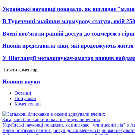
Українські науковці показали, як виглядає "млин
В Туреччині знайшли мармурову статую, якій 250
Вчені пов'язали ранній доступ до соцмереж з гір
Японія представила ліки, які продовжують життя 
У Шотландії металошукач-аматор виявив найдавн
Читати коментарі
Новини науки
Останні
Популярні
Коментовані
Загадкові блискавки в океані здивували вчених
Українські науковці показали, як виглядає "млинцевий лід" в А
Вчені пов'язали ранній доступ до соцмереж з гіршими результа