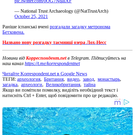
pic.twitter.com/0OG7NqaIXF
— National Trust Archaeology (@NatTrustArch)
October 25, 2021
Раніше іспанські вчені
розгадали загадку метронома
Бетховена.
Названо нову розгадку таємниці озера Лох-Несс
Новини від
Корреспондент.net
в Telegram. Підписуйтесь на
наш канал
https://t.me/korrespondentnet
Читайте Korrespondent.net в Google News
ТЕГИ:
археология
,
Британия
,
видео
,
завод
,
монастырь
,
загадка
,
археологи
,
Великобритания
,
тайна
Якщо ви помітили помилку, виділіть необхідний текст і
натисніть Ctrl + Enter, щоб повідомити про це редакцію.