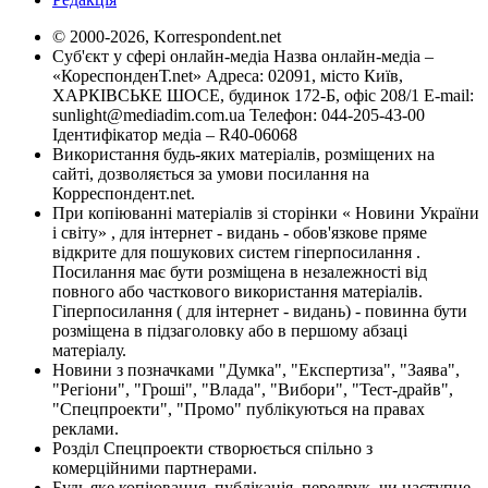
© 2000-2026, Korrespondent.net
Суб'єкт у сфері онлайн-медіа Назва онлайн-медіа –
«КореспонденТ.net» Адреса: 02091, місто Київ,
ХАРКІВСЬКЕ ШОСЕ, будинок 172-Б, офіс 208/1 E-mail:
sunlight@mediadim.com.ua
Телефон: 044-205-43-00
Ідентифікатор медіа – R40-06068
Використання будь-яких матеріалів, розміщених на
сайті, дозволяється за умови посилання на
Корреспондент.net.
При копіюванні матеріалів зі сторінки « Новини України
і світу» , для інтернет - видань - обов'язкове пряме
відкрите для пошукових систем гіперпосилання .
Посилання має бути розміщена в незалежності від
повного або часткового використання матеріалів.
Гіперпосилання ( для інтернет - видань) - повинна бути
розміщена в підзаголовку або в першому абзаці
матеріалу.
Новини з позначками "Думка", "Експертиза", "Заява",
"Регіони", "Гроші", "Влада", "Вибори", "Тест-драйв",
"Спецпроекти", "Промо" публікуються на правах
реклами.
Розділ Спецпроекти створюється спільно з
комерційними партнерами.
Будь яке копіювання, публікація, передрук, чи наступне