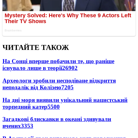
ЧИТАЙТЕ ТАКОЖ
На Сонці вперше побачили те, що раніше
існувало лише в теорії
26902
Археологи зробили несподіване відкриття
неподалік від Колізею
7205
На дні моря виявили унікальний нацистський
торпедний катер
5500
Загадкові блискавки в океані здивували
вчених
3353