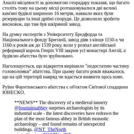
Аналіз місцевості за допомогою георадару показав, що багато
століть тому на цьому місці розташовувалися дві великі
кам'яні будівлі шириною 16 метрів, навколо яких були
резервуари та інші дрібні споруди. Це дозволило зробити
висновок, що там був шкіряний завод.
На думку експертів з Університету Бредфорда та
Національного фонду Британії, завод діяв з кінця 1150-х чи
1160-х років аж до 1539 року, коли у розпал англійської
реформації король Генріх VIII закрив усі монастирі Англії, а
будівлю абатства було зруйновано.
Наголошується, що відкриття вирішило "недостатню частину
головоломки" абатства. При цьому багато років вважалося,
що на цій території навряд чи вдасться виявити щось нове.
Руїни Фаунтинського абатства є об'єктом Світової спадщини
ЮНЕСКО.
**NEWS** The discovery of a medieval tannery
@fountainsabbey
surprises archaeologists by its
industrial scale - the latest discoveries have redrawn the
plan of the most famous abbey in British monastic
archaeology – and found remains of unexpected
buildings.
@NT_TheNorth