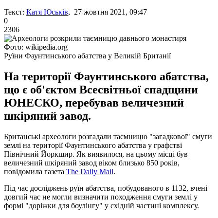
Текст:
Катя Юськів
, 27 жовтня 2021, 09:47
0
2306
Фото: wikipedia.org
Руїни Фаунтинського абатства у Великій Британії
На території Фаунтинського абатства,
що є об'єктом Всесвітньої спадщини
ЮНЕСКО, перебував величезний
шкіряний завод.
Британські археологи розгадали таємницю "загадкової" смуги
землі на території Фаунтинського абатства у графстві
Північний Йоркшир. Як виявилося, на цьому місці був
величезний шкіряний завод віком близько 850 років,
повідомила газета
The Daily Mail
.
Під час досліджень руїн абатства, побудованого в 1132, вчені
довгий час не могли визначити походження смуги землі у
формі "доріжки для боулінгу" у східній частині комплексу.