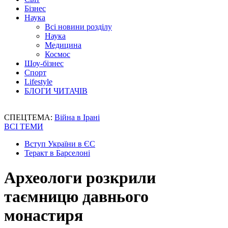
Бізнес
Наука
Всі новини розділу
Наука
Медицина
Космос
Шоу-бізнес
Спорт
Lifestyle
БЛОГИ ЧИТАЧІВ
СПЕЦТЕМА:
Війна в Ірані
ВСІ ТЕМИ
Вступ України в ЄС
Теракт в Барселоні
Археологи розкрили
таємницю давнього
монастиря