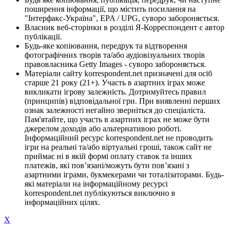
поширення інформації, що містить посилання на
"Інтерфакс-Україна", EPA / UPG, суворо забороняється.
Власник веб-сторінки в розділі Я-Корреспондент є автор
публікації.
Будь-яке копіювання, передрук та відтворення
фотографічних творів та/або аудіовізуальних творів
правовласника Getty Images - суворо забороняється.
Матеріали сайту korrespondent.net призначені для осіб
старше 21 року (21+). Участь в азартних іграх може
викликати ігрову залежність. Дотримуйтесь правил
(принципів) відповідальної гри. При виявленні перших
ознак залежності негайно зверніться до спеціаліста.
Пам'ятайте, що участь в азартних іграх не може бути
джерелом доходів або альтернативою роботі.
Інформаційний ресурс korrespondent.net не проводить
ігри на реальні та/або віртуальні гроші, також сайт не
приймає ні в якій формі оплату ставок та інших
платежів, які пов’язані/можуть бути пов’язані з
азартними іграми, букмекерами чи тоталізаторами. Будь-
які матеріали на інформаційному ресурсі
korrespondent.net публікуються виключно в
інформаційних цілях.
X