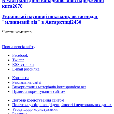
В Австралії дрон випадково зняв народження
кита
2678
Українські науковці показали, як виглядає
"млинцевий лід" в Антарктиці
2450
Читати коментарі
Повна версія сайту
Facebook
Twitter
RSS-стрічки
E-mail розсилка
Контакти
Реклама на сайті
Використання матеріалів korrespondent.net
Правила користування сайтом
Договір користування сайтом
Політика у сфері конфіденційності і персональних даних
Угода щодо користування
Редакція