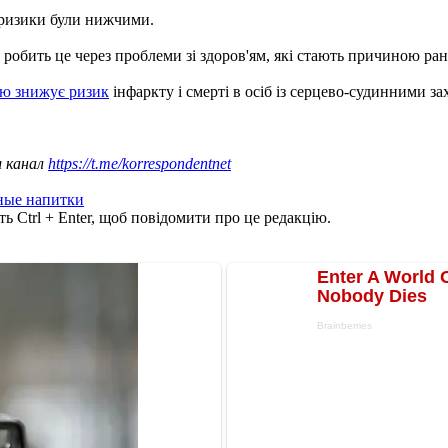
 ризики були нижчими.
о робить це через проблеми зі здоров'ям, які стають причиною ран
лю знижує ризик
інфаркту і смерті в осіб із серцево-судинними 
ш канал
https://t.me/korrespondentnet
ные напитки
ь Ctrl + Enter, щоб повідомити про це редакцію.