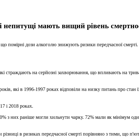
 непитущі мають вищий рівень смертност
, що помірні дози алкоголю знижують ризики передчасної смерті.
які страждають на серйозні захворювання, що впливають на тривал
 років, які в 1996-1997 роках відповіли на низку питань про стан 
7 і 2018 роках.
 90% з них раніше могли хильнути чарку. 72% мали як мінімум оди
и різниці в ризиках передчасної смерті порівняно з тими, що п'ю