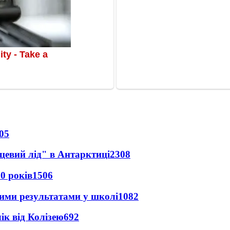
05
цевий лід" в Антарктиці
2308
0 років
1506
шими результатами у школі
1082
ік від Колізею
692