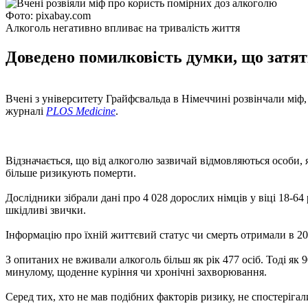
Фото: pixabay.com
Алкоголь негативно впливає на тривалість життя
Доведено помилковість думки, що затяті
Вчені з університету Грайфсвальда в Німеччині розвінчали міф
журналі
PLOS Medicine
.
Відзначається, що від алкоголю зазвичай відмовляються особи, 
більше ризикують померти.
Дослідники зібрали дані про 4 028 дорослих німців у віці 18-64
шкідливі звички.
Інформацію про їхній життєвий статус чи смерть отримали в 201
З опитаних не вживали алкоголь більш як рік 477 осіб. Тоді як
минулому, щоденне куріння чи хронічні захворювання.
Серед тих, хто не мав подібних факторів ризику, не спостерігал