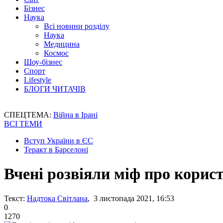
Бізнес
Наука
Всі новини розділу
Наука
Медицина
Космос
Шоу-бізнес
Спорт
Lifestyle
БЛОГИ ЧИТАЧІВ
СПЕЦТЕМА:
Війна в Ірані
ВСІ ТЕМИ
Вступ України в ЄС
Теракт в Барселоні
Вчені розвіяли міф про корис
Текст:
Надтока Світлана
, 3 листопада 2021, 16:53
0
1270