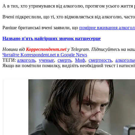
А в тих, хто утримувався від алкоголю, протягом усього життя
Вчені підкреслили, що ті, хто відмовляється від алкоголю, част
Раніше британські вчені заявили, що
помірне вживання алкого
Названо п'ять найгірших звичок натщесерце
Новини від
Корреспондент.net
у Telegram. Підписуйтесь на на
Читайте Korrespondent.net в Google News
ТЕГИ:
алкоголь
,
ученые
,
смерть
,
Миф
,
смертность
,
алкоголь
Якщо ви помітили помилку, виділіть необхідний текст і натисніт