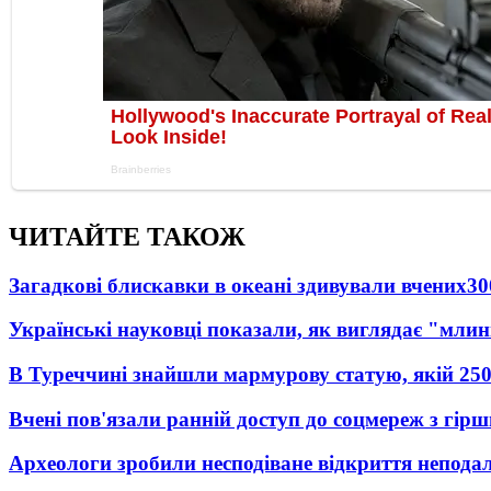
ЧИТАЙТЕ ТАКОЖ
Загадкові блискавки в океані здивували вчених
30
Українські науковці показали, як виглядає "млин
В Туреччині знайшли мармурову статую, якій 250
Вчені пов'язали ранній доступ до соцмереж з гір
Археологи зробили несподіване відкриття неподал