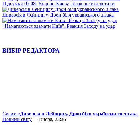
Підсумки 05.08: Удар по Києву і брак антибалістики
Диверсія в Лейпцигу. Дрон біля українського літака
"Намагаються зламати Київ". Реакція Заходу на удар
ВИБІР РЕДАКТОРА
Сюжет
Диверсія в Лейпцигу. Дрон біля українського літака
Новини світу
— Вчора, 23:36