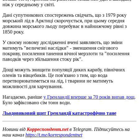
ніж у середньому у світі.
Дані супутникових спостережень свідчать, що з 1979 року
морський лід в Арктиці скорочується, при цьому середня
довжина морського льоду перебуває в найнижчому рівні з
1850 року.
У своєму новому дослідженні вчені заявляють, що зміни
матимуть "величезні наслідки" - зменшення снігового
покриву, посилення танення вічної мерзлоти та "посилення
паводків через збільшення стоку рік".
Дощі можуть знищити популяції диких карибу, північних
оленів та вівцебиків. Це пов'язано з тим, що вода
перетворюватиметься на лід, і тварини не матимуть
можливості для харчування.
Нагадаємо, раніше
у Гренландії вперше за 70 років випав дощ
.
Було зафіксовано сім тонн води.
Льодовиковий щит Гренландії катастрофічно тане
Новини від
Корреспондент.net
в Telegram. Підписуйтесь на
наш канал
https://t.me/korrespondentnet