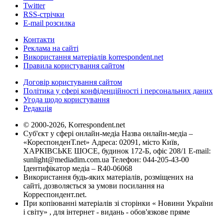
Twitter
RSS-стрічки
E-mail розсилка
Контакти
Реклама на сайті
Використання матеріалів korrespondent.net
Правила користування сайтом
Договір користування сайтом
Політика у сфері конфіденційності і персональних даних
Угода щодо користування
Редакція
© 2000-2026, Korrespondent.net
Суб'єкт у сфері онлайн-медіа Назва онлайн-медіа –
«КореспонденТ.net» Адреса: 02091, місто Київ,
ХАРКІВСЬКЕ ШОСЕ, будинок 172-Б, офіс 208/1 E-mail:
sunlight@mediadim.com.ua
Телефон: 044-205-43-00
Ідентифікатор медіа – R40-06068
Використання будь-яких матеріалів, розміщених на
сайті, дозволяється за умови посилання на
Корреспондент.net.
При копіюванні матеріалів зі сторінки « Новини України
і світу» , для інтернет - видань - обов'язкове пряме