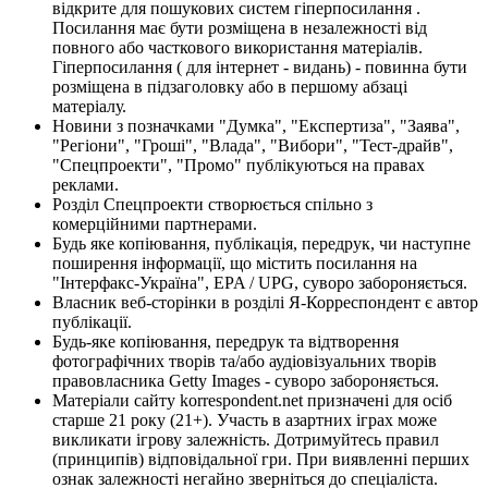
відкрите для пошукових систем гіперпосилання .
Посилання має бути розміщена в незалежності від
повного або часткового використання матеріалів.
Гіперпосилання ( для інтернет - видань) - повинна бути
розміщена в підзаголовку або в першому абзаці
матеріалу.
Новини з позначками "Думка", "Експертиза", "Заява",
"Регіони", "Гроші", "Влада", "Вибори", "Тест-драйв",
"Спецпроекти", "Промо" публікуються на правах
реклами.
Розділ Спецпроекти створюється спільно з
комерційними партнерами.
Будь яке копіювання, публікація, передрук, чи наступне
поширення інформації, що містить посилання на
"Інтерфакс-Україна", EPA / UPG, суворо забороняється.
Власник веб-сторінки в розділі Я-Корреспондент є автор
публікації.
Будь-яке копіювання, передрук та відтворення
фотографічних творів та/або аудіовізуальних творів
правовласника Getty Images - суворо забороняється.
Матеріали сайту korrespondent.net призначені для осіб
старше 21 року (21+). Участь в азартних іграх може
викликати ігрову залежність. Дотримуйтесь правил
(принципів) відповідальної гри. При виявленні перших
ознак залежності негайно зверніться до спеціаліста.