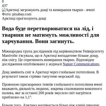
0
437
Фото: pixabay.com
Арктиці прогнозують дощі
Вода буде перетворюватися на лід, і
тварини не матимуть можливості для
харчування. Вони загинуть.
Міжнародна група дослідників під керівництвом Університету
Манітоби з'ясувала, що в Арктиці випадатиме більше дощу,
ніж снігу. Це спричинить вимирання тварин. Відповідне
дослідження опубліковано у журналі
Nature Communications
.
Дощ замінить сніг в Арктиці через глобальне потепління. В
результаті також стрімко танутиме морський лід.
Провиною прискорених темпів глобального потепління вчені
вважають діяльність людини, зокрема спалювання викопного
палива, яке за останні 200 років змусило світ нагрітися
приблизно на 1,1°.
Більше того, Арктика нагрівається більш ніж удвічі швидше,