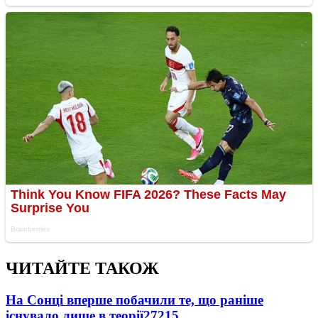
ЧИТАЙТЕ ТАКОЖ
На Сонці вперше побачили те, що раніше
існувало лише в теорії
27215