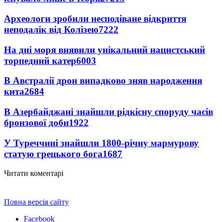
Археологи зробили несподіване відкриття
неподалік від Колізею
7222
На дні моря виявили унікальний нацистський
торпедний катер
6003
В Австралії дрон випадково зняв народження
кита
2684
В Азербайджані знайшли рідкісну споруду часів
бронзової доби
1922
У Туреччині знайшли 1800-річну мармурову
статую грецького бога
1687
Читати коментарі
Повна версія сайту
Facebook