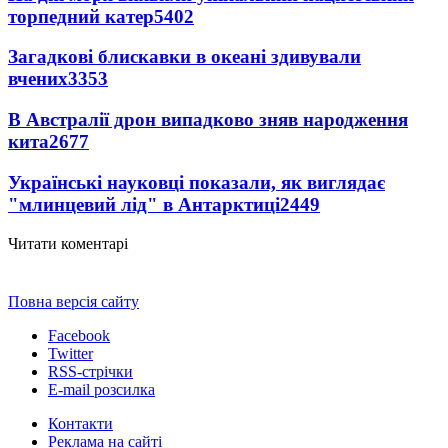
торпедний катер
5402
Загадкові блискавки в океані здивували
вчених
3353
В Австралії дрон випадково зняв народження
кита
2677
Українські науковці показали, як виглядає
"млинцевий лід" в Антарктиці
2449
Читати коментарі
Повна версія сайту
Facebook
Twitter
RSS-стрічки
E-mail розсилка
Контакти
Реклама на сайті