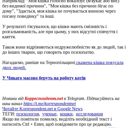
Наприклад: "Моя кішка голосно вокалізує (м'яукає або виє)
без видимої причини", "Моя кішка без причини бігає по
дому", "Здається, моя кішка не почувається винною через
погану поведінку" та інші.
У результаті з'ясувалося, що кішки мають сміливість і
розгальмованість, але при цьому, у них відсутні співчуття і
каяття.
Також вони відрізняються недружелюбністю як до людей, так і
до інших тварин, що говорить про психопатію.
Нагадаємо, раніше на Тернопільщині
скажена кішка покусала
двох людей.
У Чикаго масово беруть на роботу котів
Новини від
Корреспондент.net
в Telegram. Підписуйтесь на
наш канал
https://t.me/korrespondentnet
Читайте Korrespondent.net в Google News
ТЕГИ:
психология
,
ученые
,
кошки
,
исследования
Якщо ви помітили помилку, виділіть необхідний текст і
натисніть Ctrl + Enter, щоб повідомити про це редакцію.