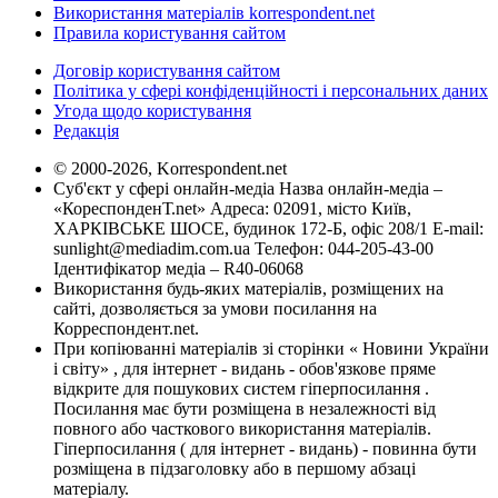
Використання матеріалів korrespondent.net
Правила користування сайтом
Договір користування сайтом
Політика у сфері конфіденційності і персональних даних
Угода щодо користування
Редакція
© 2000-2026, Korrespondent.net
Суб'єкт у сфері онлайн-медіа Назва онлайн-медіа –
«КореспонденТ.net» Адреса: 02091, місто Київ,
ХАРКІВСЬКЕ ШОСЕ, будинок 172-Б, офіс 208/1 E-mail:
sunlight@mediadim.com.ua
Телефон: 044-205-43-00
Ідентифікатор медіа – R40-06068
Використання будь-яких матеріалів, розміщених на
сайті, дозволяється за умови посилання на
Корреспондент.net.
При копіюванні матеріалів зі сторінки « Новини України
і світу» , для інтернет - видань - обов'язкове пряме
відкрите для пошукових систем гіперпосилання .
Посилання має бути розміщена в незалежності від
повного або часткового використання матеріалів.
Гіперпосилання ( для інтернет - видань) - повинна бути
розміщена в підзаголовку або в першому абзаці
матеріалу.