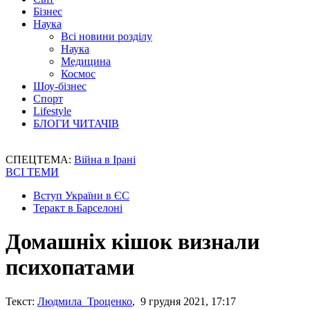
Бізнес
Наука
Всі новини розділу
Наука
Медицина
Космос
Шоу-бізнес
Спорт
Lifestyle
БЛОГИ ЧИТАЧІВ
СПЕЦТЕМА:
Війна в Ірані
ВСІ ТЕМИ
Вступ України в ЄС
Теракт в Барселоні
Домашніх кішок визнали
психопатами
Текст:
Людмила Троценко
, 9 грудня 2021, 17:17