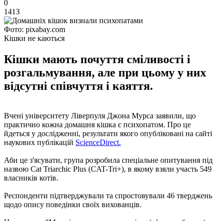
0
1413
Фото: pixabay.com
Кішки не каються
Кішки мають почуття сміливості і
розгальмування, але при цьому у них
відсутні співчуття і каяття.
Вчені університету Ліверпуля Джона Мурса заявили, що
практично кожна домашня кішка є психопатом. Про це
йдеться у дослідженні, результати якого опубліковані на сайті
наукових публікацій
ScienceDirect.
Аби це з'ясувати, група розробила спеціальне опитування під
назвою Cat Triarchic Plus (CAT-Tri+), в якому взяли участь 549
власників котів.
Респонденти підтверджували та спростовували 46 тверджень
щодо опису поведінки своїх вихованців.