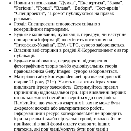
Новини з позначками "Думка", "Експертиза", "Заява",
"Регіони", "Гроші", "Влада", "Вибори", "Тест-драйв",
"Спецпроекти", "Промо" публікуються на правах
реклами.
Розділ Спецпроекти створюється спільно з
комерційними партнерами.
Будь яке копіювання, публікація, передрук, чи наступне
поширення інформації, що містить посилання на
"Інтерфакс-Україна", EPA / UPG, суворо забороняється.
Власник веб-сторінки в розділі Я-Корреспондент є автор
публікації.
Будь-яке копіювання, передрук та відтворення
фотографічних творів та/або аудіовізуальних творів
правовласника Getty Images - суворо забороняється.
Матеріали сайту korrespondent.net призначені для осіб
старше 21 року (21+). Участь в азартних іграх може
викликати ігрову залежність. Дотримуйтесь правил
(принципів) відповідальної гри. При виявленні перших
ознак залежності негайно зверніться до спеціаліста.
Пам'ятайте, що участь в азартних іграх не може бути
джерелом доходів або альтернативою роботі.
Інформаційний ресурс korrespondent.net не проводить
ігри на реальні та/або віртуальні гроші, також сайт не
приймає ні в якій формі оплату ставок та інших
платежів, які пов’язані/можуть бути пов’язані з