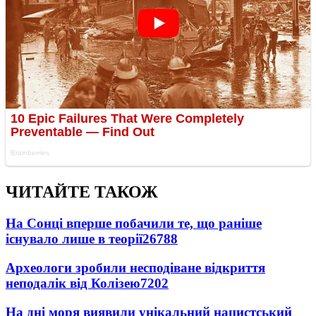
ЧИТАЙТЕ ТАКОЖ
На Сонці вперше побачили те, що раніше
існувало лише в теорії
26788
Археологи зробили несподіване відкриття
неподалік від Колізею
7202
На дні моря виявили унікальний нацистський