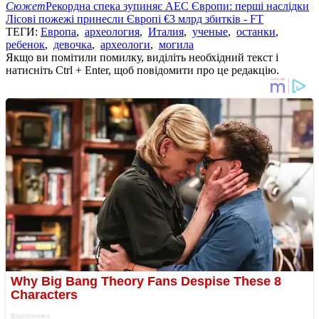
Сюжет
Рекордна спека зупиняє АЕС Європи: перші наслідки
Лісові пожежі принесли Європі €3 млрд збитків - FT
ТЕГИ:
Европа
,
археология
,
Италия
,
ученые
,
останки
,
ребенок
,
девочка
,
археологи
,
могила
Якщо ви помітили помилку, виділіть необхідний текст і
натисніть Ctrl + Enter, щоб повідомити про це редакцію.