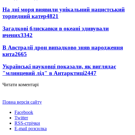
На дні моря виявили унікальний нацистський
торпедний катер
4821
Загадкові блискавки в океані здивували
вчених
3342
В Австралії дрон випадково зняв народження
кита
2665
Українські науковці показали, як виглядає
"млинцевий лід" в Антарктиці
2447
Читати коментарі
Повна версія сайту
Facebook
Twitter
RSS-стрічки
E-mail розсилка