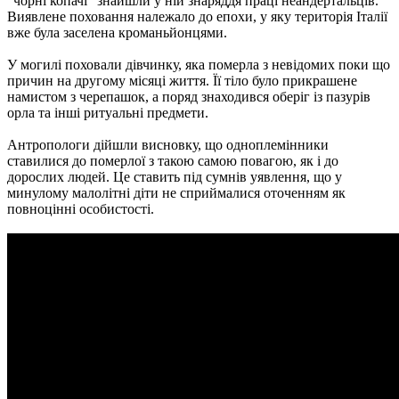
"чорні копачі" знайшли у ній знаряддя праці неандертальців.
Виявлене поховання належало до епохи, у яку територія Італії
вже була заселена кроманьйонцями.
У могилі поховали дівчинку, яка померла з невідомих поки що
причин на другому місяці життя. Її тіло було прикрашене
намистом з черепашок, а поряд знаходився оберіг із пазурів
орла та інші ритуальні предмети.
Антропологи дійшли висновку, що одноплемінники
ставилися до померлої з такою самою повагою, як і до
дорослих людей. Це ставить під сумнів уявлення, що у
минулому малолітні діти не сприймалися оточенням як
повноцінні особистості.