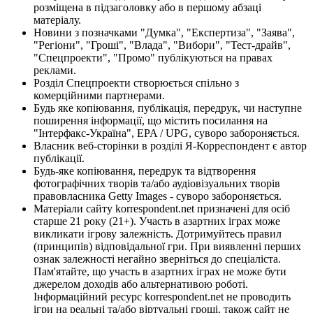
розміщена в підзаголовку або в першому абзаці
матеріалу.
Новини з позначками "Думка", "Експертиза", "Заява",
"Регіони", "Гроші", "Влада", "Вибори", "Тест-драйв",
"Спецпроекти", "Промо" публікуються на правах
реклами.
Розділ Спецпроекти створюється спільно з
комерційними партнерами.
Будь яке копіювання, публікація, передрук, чи наступне
поширення інформації, що містить посилання на
"Інтерфакс-Україна", EPA / UPG, суворо забороняється.
Власник веб-сторінки в розділі Я-Корреспондент є автор
публікації.
Будь-яке копіювання, передрук та відтворення
фотографічних творів та/або аудіовізуальних творів
правовласника Getty Images - суворо забороняється.
Матеріали сайту korrespondent.net призначені для осіб
старше 21 року (21+). Участь в азартних іграх може
викликати ігрову залежність. Дотримуйтесь правил
(принципів) відповідальної гри. При виявленні перших
ознак залежності негайно зверніться до спеціаліста.
Пам'ятайте, що участь в азартних іграх не може бути
джерелом доходів або альтернативою роботі.
Інформаційний ресурс korrespondent.net не проводить
ігри на реальні та/або віртуальні гроші, також сайт не