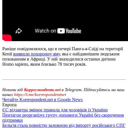
Раніше повідомлялося, що в печері Панга-я-Саїді на території
Кенії
виявили похоронну яму
, яка є найдавнішим людським
похованням в Африці. У ній знаходилися останки дитини
Homo sapiens, яким близько 78 тисяч років.
Новини від
Корреспондент.net
в Telegram. Підписуйтесь на наш
канал
https://t.me/korrespondentnet
Читайте Korrespondent.net в Google News
Европа
ЄС відзавтра змінює правила для чоловіків із України
Пентагон реорганізує групу допомоги Україні без скорочення
підтримки
Бельгія стала повністю залежною від імпорту російського СПГ