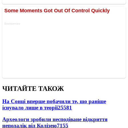
ЧИТАЙТЕ ТАКОЖ
На Сонці вперше побачили те, що раніше
існувало лише в теорії
25581
Археологи зробили несподіване відкриття
неподалік від Колізею
7155