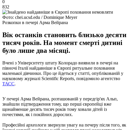
0
832
Фото: chei.ucsd.edu / Dominique Meyer
Розкопки в печері Арма Вейрана
Вік останків становить близько десяти
тисяч років. На момент смерті дитині
було лише два місяці.
Вчені з Університету штату Колорадо виявили в печері на
півночі Італії найдавніше в Європі ритуальне поховання
маленької дівчинки. Про це йдеться у статті, опублікованій у
науковому журналі Scientific Reports, повідомило агентство
ТАСС
.
У печері Арма Вейрана, розташованій у передгір'ях Альп,
знайшли підтвердження тому, що перші європейці вже
щонайменше десять тисяч років тому ховали дітей із
почестями, як і покійних дорослих.
Професійні археологи звернули увагу на печеру після того, як