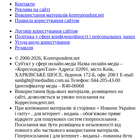
Контакти
Реклама на сайті
Використання матеріалів korrespondent.net
Правила користування сайтом
Договір користування сайтом
Політика у сфері конфіденційності і персональних даних
Угода щодо користування
Редакція
© 2000-2026, Korrespondent.net
Суб'єкт у сфері онлайн-медіа Назва онлайн-медіа –
«КореспонденТ.net» Адреса: 02091, місто Київ,
ХАРКІВСЬКЕ ШОСЕ, будинок 172-Б, офіс 208/1 E-mail:
sunlight@mediadim.com.ua
Телефон: 044-205-43-00
Ідентифікатор медіа – R40-06068
Використання будь-яких матеріалів, розміщених на
сайті, дозволяється за умови посилання на
Корреспондент.net.
При копіюванні матеріалів зі сторінки « Новини України
і світу» , для інтернет - видань - обов'язкове пряме
відкрите для пошукових систем гіперпосилання .
Посилання має бути розміщена в незалежності від
повного або часткового використання матеріалів.
Гіперпосилання ( для інтернет - видань) - повинна бути