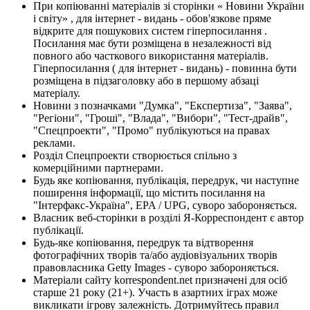
При копіюванні матеріалів зі сторінки « Новини України
і світу» , для інтернет - видань - обов'язкове пряме
відкрите для пошукових систем гіперпосилання .
Посилання має бути розміщена в незалежності від
повного або часткового використання матеріалів.
Гіперпосилання ( для інтернет - видань) - повинна бути
розміщена в підзаголовку або в першому абзаці
матеріалу.
Новини з позначками "Думка", "Експертиза", "Заява",
"Регіони", "Гроші", "Влада", "Вибори", "Тест-драйв",
"Спецпроекти", "Промо" публікуються на правах
реклами.
Розділ Спецпроекти створюється спільно з
комерційними партнерами.
Будь яке копіювання, публікація, передрук, чи наступне
поширення інформації, що містить посилання на
"Інтерфакс-Україна", EPA / UPG, суворо забороняється.
Власник веб-сторінки в розділі Я-Корреспондент є автор
публікації.
Будь-яке копіювання, передрук та відтворення
фотографічних творів та/або аудіовізуальних творів
правовласника Getty Images - суворо забороняється.
Матеріали сайту korrespondent.net призначені для осіб
старше 21 року (21+). Участь в азартних іграх може
викликати ігрову залежність. Дотримуйтесь правил