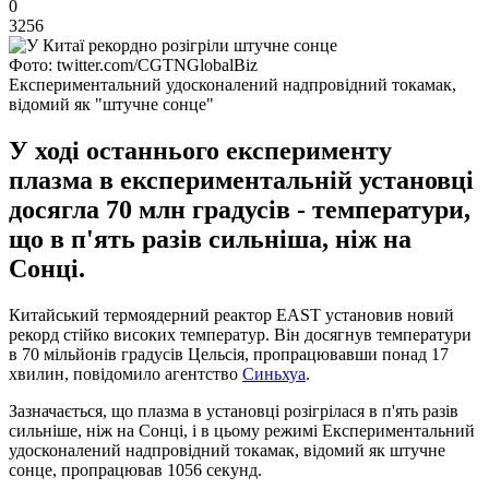
0
3256
Фото: twitter.com/CGTNGlobalBiz
Експериментальний удосконалений надпровідний токамак,
відомий як "штучне сонце"
У ході останнього експерименту
плазма в експериментальній установці
досягла 70 млн градусів - температури,
що в п'ять разів сильніша, ніж на
Сонці.
Китайський термоядерний реактор EAST установив новий
рекорд стійко високих температур. Він досягнув температури
в 70 мільйонів градусів Цельсія, пропрацювавши понад 17
хвилин, повідомило агентство
Синьхуа
.
Зазначається, що плазма в установці розігрілася в п'ять разів
сильніше, ніж на Сонці, і в цьому режимі Експериментальний
удосконалений надпровідний токамак, відомий як штучне
сонце, пропрацював 1056 секунд.