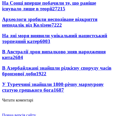
На Сонці вперше побачили те, що раніше
існувало лише в теорії
27215
Археологи зробили несподіване відкриття
неподалік від Колізею
7222
На дні моря виявили унікальний нацистський
торпедний катер
6003
В Австралії дрон випадково зняв народження
кита
2684
В Азербайджані знайшли рідкісну споруду часів
бронзової доби
1922
У Туреччині знайшли 1800-річну мармурову
статую грецького бога
1687
Читати коментарі
Повна версія сайту