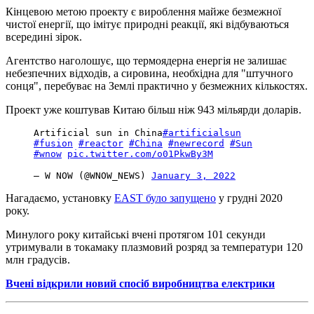
Кінцевою метою проекту є вироблення майже безмежної
чистої енергії, що імітує природні реакції, які відбуваються
всередині зірок.
Агентство наголошує, що термоядерна енергія не залишає
небезпечних відходів, а сировина, необхідна для "штучного
сонця", перебуває на Землі практично у безмежних кількостях.
Проект уже коштував Китаю більш ніж 943 мільярди доларів.
Artificial sun in China
#artificialsun
#fusion
#reactor
#China
#newrecord
#Sun
#wnow
pic.twitter.com/o01PkwBy3M
— W NOW (@WNOW_NEWS)
January 3, 2022
Нагадаємо, установку
EAST було запущено
у грудні 2020
року.
Минулого року китайські вчені протягом 101 секунди
утримували в токамаку плазмовий розряд за температури 120
млн градусів.
Вчені відкрили новий спосіб виробництва електрики