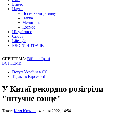
Бізнес
Наука
Всі новини розділу
Наука
Медицина
Космос
Шоу-бізнес
Спорт
Lifestyle
БЛОГИ ЧИТАЧІВ
СПЕЦТЕМА:
Війна в Ірані
ВСІ ТЕМИ
Вступ України в ЄС
Теракт в Барселоні
У Китаї рекордно розігріли
"штучне сонце"
Текст:
Катя Юськів
, 4 січня 2022, 14:54