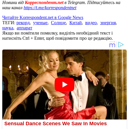
Новини від
Корреспондент.net
в Telegram. Підписуйтесь на
наш канал
https://t.me/korrespondentnet
Читайте Korrespondent.net в Google News
ТЕГИ:
рекорд
,
ученые
,
Солнце
,
Китай
,
видео
,
энергия
,
наука
,
аппарат
Якщо ви помітили помилку, виділіть необхідний текст і
натисніть Ctrl + Enter, щоб повідомити про це редакцію.