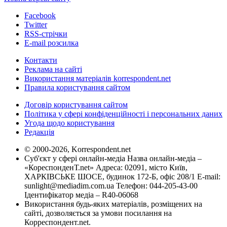
Facebook
Twitter
RSS-стрічки
E-mail розсилка
Контакти
Реклама на сайті
Використання матеріалів korrespondent.net
Правила користування сайтом
Договір користування сайтом
Політика у сфері конфіденційності і персональних даних
Угода щодо користування
Редакція
© 2000-2026, Korrespondent.net
Суб'єкт у сфері онлайн-медіа Назва онлайн-медіа –
«КореспонденТ.net» Адреса: 02091, місто Київ,
ХАРКІВСЬКЕ ШОСЕ, будинок 172-Б, офіс 208/1 E-mail:
sunlight@mediadim.com.ua
Телефон: 044-205-43-00
Ідентифікатор медіа – R40-06068
Використання будь-яких матеріалів, розміщених на
сайті, дозволяється за умови посилання на
Корреспондент.net.