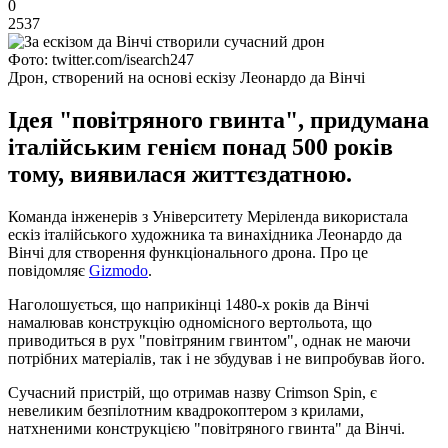
0
2537
Фото: twitter.com/isearch247
Дрон, створений на основі ескізу Леонардо да Вінчі
Ідея "повітряного гвинта", придумана
італійським генієм понад 500 років
тому, виявилася життєздатною.
Команда інженерів з Університету Меріленда використала
ескіз італійського художника та винахідника Леонардо да
Вінчі для створення функціонального дрона. Про це
повідомляє
Gizmodo
.
Наголошується, що наприкінці 1480-х років да Вінчі
намалював конструкцію одномісного вертольота, що
приводиться в рух "повітряним гвинтом", однак не маючи
потрібних матеріалів, так і не збудував і не випробував його.
Сучасний пристрій, що отримав назву Crimson Spin, є
невеликим безпілотним квадрокоптером з крилами,
натхненими конструкцією "повітряного гвинта" да Вінчі.