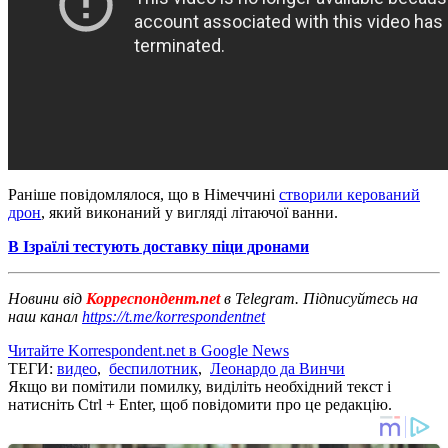
Раніше повідомлялося, що в Німеччині
створили керований
дрон
, який виконаний у вигляді літаючої ванни.
В Ізраїлі тестують доставку піци дронами
Новини від
Корреспондент.net
в Telegram. Підписуйтесь на
наш канал
https://t.me/korrespondentnet
Читайте Korrespondent.net в Google News
ТЕГИ:
видео
,
беспилотник
,
Леонардо да Винчи
Якщо ви помітили помилку, виділіть необхідний текст і
натисніть Ctrl + Enter, щоб повідомити про це редакцію.