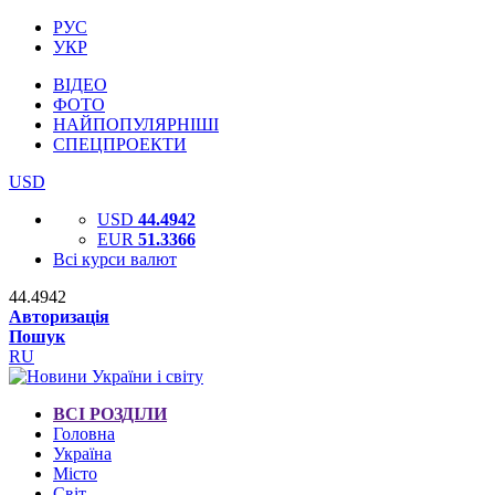
РУС
УКР
ВІДЕО
ФОТО
НАЙПОПУЛЯРНІШІ
СПЕЦПРОЕКТИ
USD
USD
44.4942
EUR
51.3366
Всі курси валют
44.4942
Авторизація
Пошук
RU
ВСІ РОЗДІЛИ
Головна
Україна
Місто
Світ