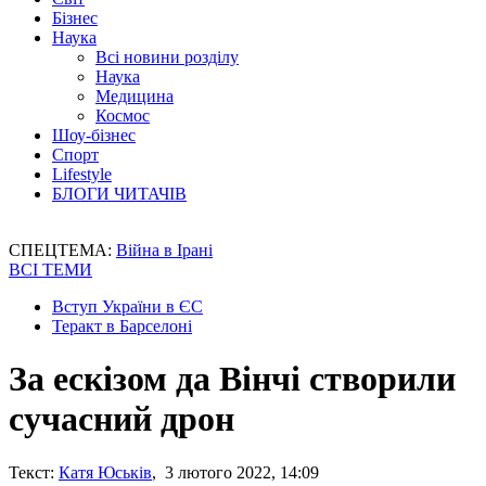
Бізнес
Наука
Всі новини розділу
Наука
Медицина
Космос
Шоу-бізнес
Спорт
Lifestyle
БЛОГИ ЧИТАЧІВ
СПЕЦТЕМА:
Війна в Ірані
ВСІ ТЕМИ
Вступ України в ЄС
Теракт в Барселоні
За ескізом да Вінчі створили
сучасний дрон
Текст:
Катя Юськів
, 3 лютого 2022, 14:09