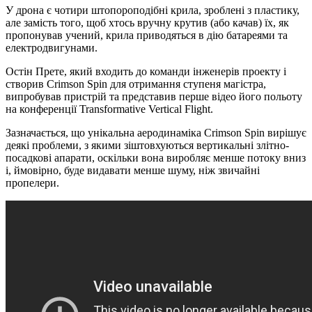
У дрона є чотири штопороподібні крила, зроблені з пластику,
але замість того, щоб хтось вручну крутив (або качав) їх, як
пропонував учений, крила приводяться в дію батареями та
електродвигунами.
Остін Прете, який входить до команди інженерів проекту і
створив Crimson Spin для отримання ступеня магістра,
випробував пристрій та представив перше відео його польоту
на конференції Transformative Vertical Flight.
Зазначається, що унікальна аеродинаміка Crimson Spin вирішує
деякі проблеми, з якими зіштовхуються вертикальні злітно-
посадкові апарати, оскільки вона виробляє менше потоку вниз
і, ймовірно, буде видавати менше шуму, ніж звичайні
пропелери.