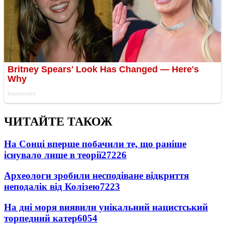
ЧИТАЙТЕ ТАКОЖ
На Сонці вперше побачили те, що раніше
існувало лише в теорії
27226
Археологи зробили несподіване відкриття
неподалік від Колізею
7223
На дні моря виявили унікальний нацистський
торпедний катер
6054