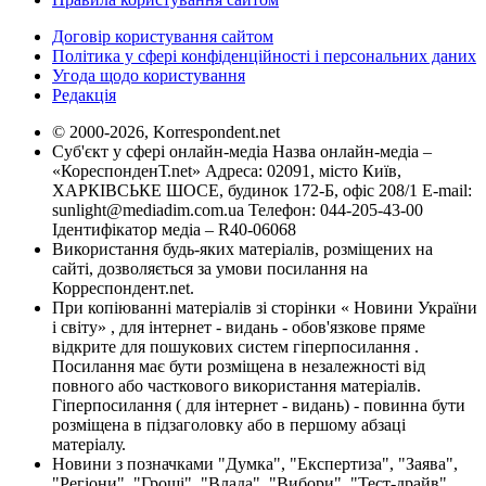
Договір користування сайтом
Політика у сфері конфіденційності і персональних даних
Угода щодо користування
Редакція
© 2000-2026, Korrespondent.net
Суб'єкт у сфері онлайн-медіа Назва онлайн-медіа –
«КореспонденТ.net» Адреса: 02091, місто Київ,
ХАРКІВСЬКЕ ШОСЕ, будинок 172-Б, офіс 208/1 E-mail:
sunlight@mediadim.com.ua
Телефон: 044-205-43-00
Ідентифікатор медіа – R40-06068
Використання будь-яких матеріалів, розміщених на
сайті, дозволяється за умови посилання на
Корреспондент.net.
При копіюванні матеріалів зі сторінки « Новини України
і світу» , для інтернет - видань - обов'язкове пряме
відкрите для пошукових систем гіперпосилання .
Посилання має бути розміщена в незалежності від
повного або часткового використання матеріалів.
Гіперпосилання ( для інтернет - видань) - повинна бути
розміщена в підзаголовку або в першому абзаці
матеріалу.
Новини з позначками "Думка", "Експертиза", "Заява",
"Регіони", "Гроші", "Влада", "Вибори", "Тест-драйв",