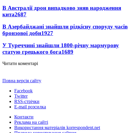
В Австралії дрон випадково зняв народження
кита
2687
В Азербайджані знайшли рідкісну споруду часів
бронзової доби
1927
У Туреччині знайшли 1800-річну мармурову
статую грецького бога
1689
Читати коментарі
Повна версія сайту
Facebook
Twitter
RSS-стрічки
E-mail розсилка
Контакти
Реклама на сайті
Використання матеріалів korrespondent.net
Правила користування сайтом