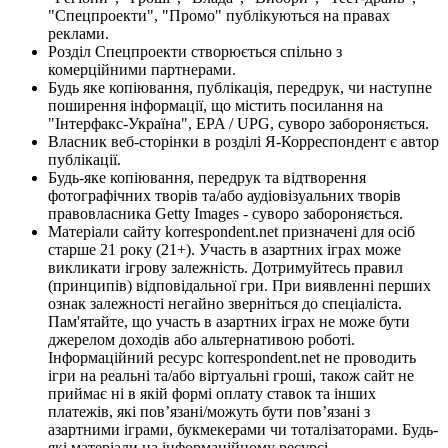
"Спецпроекти", "Промо" публікуються на правах
реклами.
Розділ Спецпроекти створюється спільно з
комерційними партнерами.
Будь яке копіювання, публікація, передрук, чи наступне
поширення інформації, що містить посилання на
"Інтерфакс-Україна", EPA / UPG, суворо забороняється.
Власник веб-сторінки в розділі Я-Корреспондент є автор
публікації.
Будь-яке копіювання, передрук та відтворення
фотографічних творів та/або аудіовізуальних творів
правовласника Getty Images - суворо забороняється.
Матеріали сайту korrespondent.net призначені для осіб
старше 21 року (21+). Участь в азартних іграх може
викликати ігрову залежність. Дотримуйтесь правил
(принципів) відповідальної гри. При виявленні перших
ознак залежності негайно зверніться до спеціаліста.
Пам'ятайте, що участь в азартних іграх не може бути
джерелом доходів або альтернативою роботі.
Інформаційний ресурс korrespondent.net не проводить
ігри на реальні та/або віртуальні гроші, також сайт не
приймає ні в якій формі оплату ставок та інших
платежів, які пов’язані/можуть бути пов’язані з
азартними іграми, букмекерами чи тоталізаторами. Будь-
які матеріали на інформаційному ресурсі