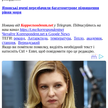
Японські вчені передбачили багатометрове підвищення
рівня моря
Новини від
Корреспондент.net
у Telegram. Підписуйтесь на
наш канал
https://t.me/korrespondentnet
Читайте Korrespondent.net в Google News
ТЕГИ:
рекорд
,
Антарктида
,
температура
,
Тепло
,
академик
,
станция
,
Вернадський
Якщо ви помітили помилку, виділіть необхідний текст і
натисніть Ctrl + Enter, щоб повідомити про це редакцію.