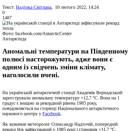
Текст:
Надтока Світлана
, 10 лютого 2022, 14:24
0
1487
Фото: facebook.com/AntarcticCenter
Антарктида
Аномальні температури на Південному
полюсі насторожують, адже вони є
одним із свідчень зміни клімату,
наголосили вчені.
На українській антарктичній станції Академік Вернадський
зареєстрували аномальну температуру +12,7 °С. Вона на 1
градус є вищою за рекордний рівень 1985 року,
повідомляється на сторінці Національного антарктичного
наукового центру у
Facebook
.
Як зазначив метеоролог Олександр Надточій, попередній
рекорд був зафіксований у 1985 році і становив +11,7 °С.