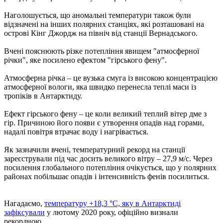
Наголошується, що аномальні температури також були
відзначені на інших полярних станціях, які розташовані на
острові Кінг Джордж на північ від станції Вернадського.
Вчені пояснюють різке потепління явищем "атмосферної
річки", яке посилено ефектом "гірського фену".
Атмосферна річка – це вузька смуга із високою концентрацією
атмосферної вологи, яка швидко перенесла теплі маси із
тропіків в Антарктиду.
Ефект гірського фену – це коли великий теплий вітер дме з
гір. Причиною його появи є утворення опадів над горами,
надалі повітря втрачає воду і нагрівається.
Як зазначили вчені, температурний рекорд на станції
зареєстрували під час досить великого вітру – 27,9 м/c. Через
посилення глобального потепління очікується, що у полярних
районах побільшає опадів і інтенсивність фенів посилиться.
Нагадаємо,
температуру +18,3 °С, яку в Антарктиді
зафіксували
у лютому 2020 року, офіційно визнали
рекордною.