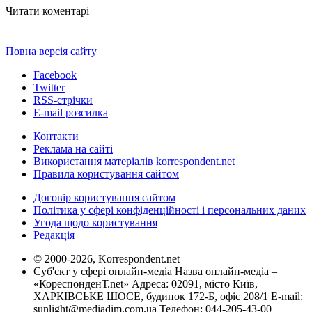
Читати коментарі
Повна версія сайту
Facebook
Twitter
RSS-стрічки
E-mail розсилка
Контакти
Реклама на сайті
Використання матеріалів korrespondent.net
Правила користування сайтом
Договір користування сайтом
Політика у сфері конфіденційності і персональних даних
Угода щодо користування
Редакція
© 2000-2026, Korrespondent.net
Суб'єкт у сфері онлайн-медіа Назва онлайн-медіа –
«КореспонденТ.net» Адреса: 02091, місто Київ,
ХАРКІВСЬКЕ ШОСЕ, будинок 172-Б, офіс 208/1 E-mail:
sunlight@mediadim.com.ua
Телефон: 044-205-43-00