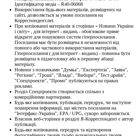
Ідентифікатор медіа – R40-06068
Використання будь-яких матеріалів, розміщених на
сайті, дозволяється за умови посилання на
Корреспондент.net.
При копіюванні матеріалів зі сторінки « Новини України
і світу» , для інтернет - видань - обов'язкове пряме
відкрите для пошукових систем гіперпосилання .
Посилання має бути розміщена в незалежності від
повного або часткового використання матеріалів.
Гіперпосилання ( для інтернет - видань) - повинна бути
розміщена в підзаголовку або в першому абзаці
матеріалу.
Новини з позначками "Думка", "Експертиза", "Заява",
"Регіони", "Гроші", "Влада", "Вибори", "Тест-драйв",
"Спецпроекти", "Промо" публікуються на правах
реклами.
Розділ Спецпроекти створюється спільно з
комерційними партнерами.
Будь яке копіювання, публікація, передрук, чи наступне
поширення інформації, що містить посилання на
"Інтерфакс-Україна", EPA / UPG, суворо забороняється.
Власник веб-сторінки в розділі Я-Корреспондент є автор
публікації.
Будь-яке копіювання, передрук та відтворення
фотографічних творів та/або аудіовізуальних творів