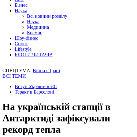
Бізнес
Наука
Всі новини розділу
Наука
Медицина
Космос
Шоу-бізнес
Спорт
Lifestyle
БЛОГИ ЧИТАЧІВ
СПЕЦТЕМА:
Війна в Ірані
ВСІ ТЕМИ
Вступ України в ЄС
Теракт в Барселоні
На українській станції в
Антарктиді зафіксували
рекорд тепла