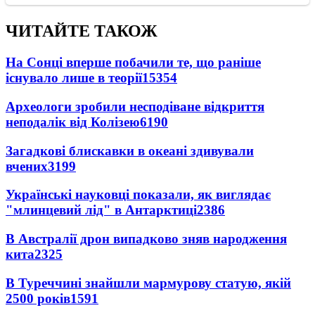
ЧИТАЙТЕ ТАКОЖ
На Сонці вперше побачили те, що раніше
існувало лише в теорії
15354
Археологи зробили несподіване відкриття
неподалік від Колізею
6190
Загадкові блискавки в океані здивували
вчених
3199
Українські науковці показали, як виглядає
"млинцевий лід" в Антарктиці
2386
В Австралії дрон випадково зняв народження
кита
2325
В Туреччині знайшли мармурову статую, якій
2500 років
1591