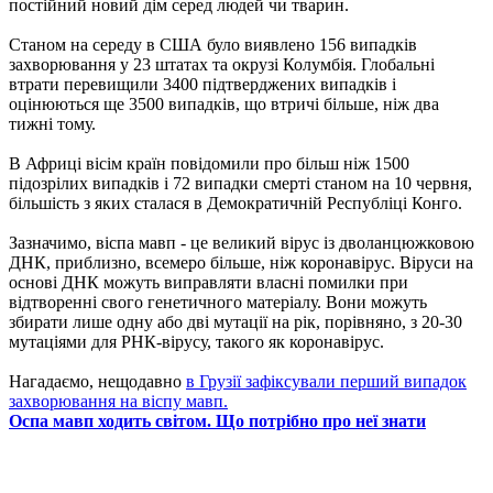
постійний новий дім серед людей чи тварин.
Станом на середу в США було виявлено 156 випадків
захворювання у 23 штатах та окрузі Колумбія. Глобальні
втрати перевищили 3400 підтверджених випадків і
оцінюються ще 3500 випадків, що втричі більше, ніж два
тижні тому.
В Африці вісім країн повідомили про більш ніж 1500
підозрілих випадків і 72 випадки смерті станом на 10 червня,
більшість з яких сталася в Демократичній Республіці Конго.
Зазначимо, віспа мавп - це великий вірус із дволанцюжковою
ДНК, приблизно, всемеро більше, ніж коронавірус. Віруси на
основі ДНК можуть виправляти власні помилки при
відтворенні свого генетичного матеріалу. Вони можуть
збирати лише одну або дві мутації на рік, порівняно, з 20-30
мутаціями для РНК-вірусу, такого як коронавірус.
Нагадаємо, нещодавно
в Грузії зафіксували перший випадок
захворювання на віспу мавп.
Оспа мавп ходить світом. Що потрібно про неї знати