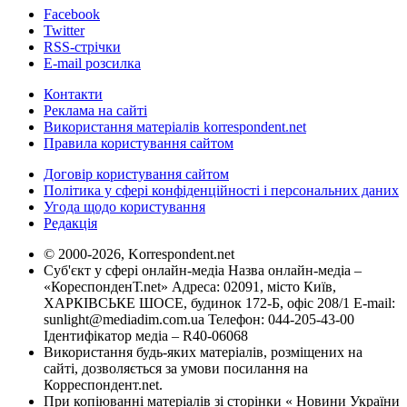
Facebook
Twitter
RSS-стрічки
E-mail розсилка
Контакти
Реклама на сайті
Використання матеріалів korrespondent.net
Правила користування сайтом
Договір користування сайтом
Політика у сфері конфіденційності і персональних даних
Угода щодо користування
Редакція
© 2000-2026, Korrespondent.net
Суб'єкт у сфері онлайн-медіа Назва онлайн-медіа –
«КореспонденТ.net» Адреса: 02091, місто Київ,
ХАРКІВСЬКЕ ШОСЕ, будинок 172-Б, офіс 208/1 E-mail:
sunlight@mediadim.com.ua
Телефон: 044-205-43-00
Ідентифікатор медіа – R40-06068
Використання будь-яких матеріалів, розміщених на
сайті, дозволяється за умови посилання на
Корреспондент.net.
При копіюванні матеріалів зі сторінки « Новини України