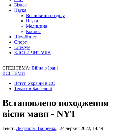
Бізнес
Наука
Всі новини розділу
Наука
Медицина
Космос
Шоу-бізнес
Спорт
Lifestyle
БЛОГИ ЧИТАЧІВ
СПЕЦТЕМА:
Війна в Ірані
ВСІ ТЕМИ
Вступ України в ЄС
Теракт в Барселоні
Встановлено походження
віспи мавп - NYT
Текст:
Людмила Троценко
, 24 червня 2022, 14:49