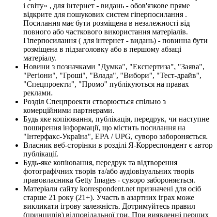
і світу» , для інтернет - видань - обов'язкове пряме
відкрите для пошукових систем гіперпосилання .
Посилання має бути розміщена в незалежності від
повного або часткового використання матеріалів.
Гіперпосилання ( для інтернет - видань) - повинна бути
розміщена в підзаголовку або в першому абзаці
матеріалу.
Новини з позначками "Думка", "Експертиза", "Заява",
"Регіони", "Гроші", "Влада", "Вибори", "Тест-драйв",
"Спецпроекти", "Промо" публікуються на правах
реклами.
Розділ Спецпроекти створюється спільно з
комерційними партнерами.
Будь яке копіювання, публікація, передрук, чи наступне
поширення інформації, що містить посилання на
"Інтерфакс-Україна", EPA / UPG, суворо забороняється.
Власник веб-сторінки в розділі Я-Корреспондент є автор
публікації.
Будь-яке копіювання, передрук та відтворення
фотографічних творів та/або аудіовізуальних творів
правовласника Getty Images - суворо забороняється.
Матеріали сайту korrespondent.net призначені для осіб
старше 21 року (21+). Участь в азартних іграх може
викликати ігрову залежність. Дотримуйтесь правил
(принципів) відповідальної гри. При виявленні перших