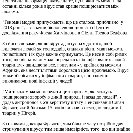
Генетична інформація вказує на те, що в якийсь момент за
останні кілька років вірус став краще поширюватися між
людьми.
"Геномні моделі припускають, що це сталося, приблизно, у
2018 році", - зазначив біолог-еволюціоніст із Центру
дослідження раку Фреда Хатчінсона в Сіетлі Тревор Бедфорд.
За його словами, якщо вірус адаптується до того, щоб
включати людей як господарів, спалахи віспи мавп можуть
почастішати і їх буде важче стримувати. Це несе в собі ризик
того, що віспа мавп може передатись від інфікованих людей
тваринам - швидше за все, гризунам - у країнах за межами
Африки, яка десятиліттями боролася з цією проблемою. Вірус
може зберігатися у інфікованих тварин, спорадично
викликаючи нові інфекції у людей.
"Ми також можемо передати це тваринам, які можуть
поширювати хворобу в дикій природі, і назад до людей", -
додав антрополог з Університету штату Пенсільванія Саган
Фраянт, який близько 15 років вивчав взаємодію людини і
тварин у Нігерії.
За словами доктора Фраянта, чим більше часу потрібно для
стримування вірусу, тим вища ймовірність того, що він знайде