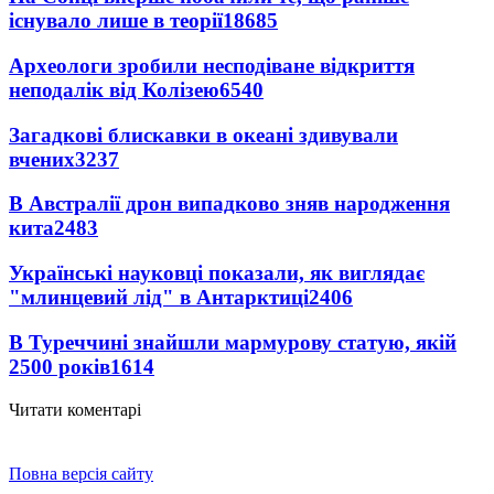
існувало лише в теорії
18685
Археологи зробили несподіване відкриття
неподалік від Колізею
6540
Загадкові блискавки в океані здивували
вчених
3237
В Австралії дрон випадково зняв народження
кита
2483
Українські науковці показали, як виглядає
"млинцевий лід" в Антарктиці
2406
В Туреччині знайшли мармурову статую, якій
2500 років
1614
Читати коментарі
Повна версія сайту