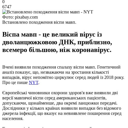
0
6747
Фото: pixabay.com
Встановлено походження віспи мавп.
Віспа мавп - це великий вірус із
дволанцюжковою ДНК, приблизно,
всемеро більшою, ніж коронавірус.
Вчені виявили походження спалаху віспи мавп. Генетичний
аналіз показує, що, незважаючи на зростання кількості
випадків, вірус непомітно циркулює серед людей із 2018 року.
Про це пише
NYT
.
Європейські чиновники охорони здоров'я вже виявили дві
версії мавпячої віспи серед американських пацієнтів,
допускаючи, щонайменше, два окремі ланцюжки передачі.
Дослідники у кількох країнах виявили випадки без відомого
джерела інфекції, що вказує на невиявлене поширення серед
населення.