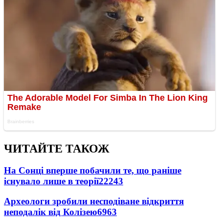
ЧИТАЙТЕ ТАКОЖ
На Сонці вперше побачили те, що раніше
існувало лише в теорії
22243
Археологи зробили несподіване відкриття
неподалік від Колізею
6963