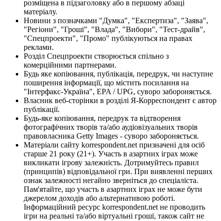
розміщена в підзаголовку або в першому абзаці
матеріалу.
Новини з позначками "Думка", "Експертиза", "Заява",
"Регіони", "Гроші", "Влада", "Вибори", "Тест-драйв",
"Спецпроекти", "Промо" публікуються на правах
реклами.
Розділ Спецпроекти створюється спільно з
комерційними партнерами.
Будь яке копіювання, публікація, передрук, чи наступне
поширення інформації, що містить посилання на
"Інтерфакс-Україна", EPA / UPG, суворо забороняється.
Власник веб-сторінки в розділі Я-Корреспондент є автор
публікації.
Будь-яке копіювання, передрук та відтворення
фотографічних творів та/або аудіовізуальних творів
правовласника Getty Images - суворо забороняється.
Матеріали сайту korrespondent.net призначені для осіб
старше 21 року (21+). Участь в азартних іграх може
викликати ігрову залежність. Дотримуйтесь правил
(принципів) відповідальної гри. При виявленні перших
ознак залежності негайно зверніться до спеціаліста.
Пам'ятайте, що участь в азартних іграх не може бути
джерелом доходів або альтернативою роботі.
Інформаційний ресурс korrespondent.net не проводить
ігри на реальні та/або віртуальні гроші, також сайт не