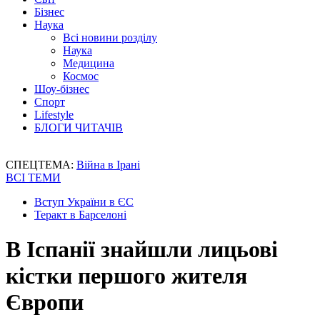
Бізнес
Наука
Всі новини розділу
Наука
Медицина
Космос
Шоу-бізнес
Спорт
Lifestyle
БЛОГИ ЧИТАЧІВ
СПЕЦТЕМА:
Війна в Ірані
ВСІ ТЕМИ
Вступ України в ЄС
Теракт в Барселоні
В Іспанії знайшли лицьові
кістки першого жителя
Європи