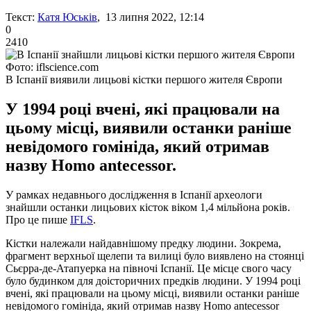
Текст:
Катя Юськів
, 13 липня 2022, 12:14
0
2410
Фото: iflscience.com
В Іспанії виявили лицьові кістки першого жителя Європи
У 1994 році вчені, які працювали на
цьому місці, виявили останки раніше
невідомого гомініда, який отримав
назву Homo antecessor.
У рамках недавнього дослідження в Іспанії археологи
знайшли останки лицьових кісток віком 1,4 мільйона років.
Про це пише
IFLS
.
Кістки належали найдавнішому предку людини. Зокрема,
фрагмент верхньої щелепи та вилиці було виявлено на стоянці
Сьєрра-де-Атапуерка на півночі Іспанії. Це місце свого часу
було будинком для доісторичних предків людини. У 1994 році
вчені, які працювали на цьому місці, виявили останки раніше
невідомого гомініда, який отримав назву Homo antecessor