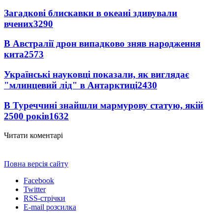
Загадкові блискавки в океані здивували
вчених
3290
В Австралії дрон випадково зняв народження
кита
2573
Українські науковці показали, як виглядає
"млинцевий лід" в Антарктиці
2430
В Туреччині знайшли мармурову статую, якій
2500 років
1632
Читати коментарі
Повна версія сайту
Facebook
Twitter
RSS-стрічки
E-mail розсилка