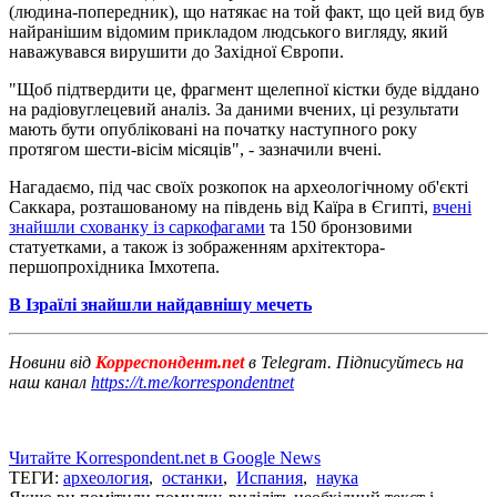
(людина-попередник), що натякає на той факт, що цей вид був
найранішим відомим прикладом людського вигляду, який
наважувався вирушити до Західної Європи.
"Щоб підтвердити це, фрагмент щелепної кістки буде віддано
на радіовуглецевий аналіз. За даними вчених, ці результати
мають бути опубліковані на початку наступного року
протягом шести-вісім місяців", - зазначили вчені.
Нагадаємо, під час своїх розкопок на археологічному об'єкті
Саккара, розташованому на південь від Каїра в Єгипті,
вчені
знайшли схованку із саркофагами
та 150 бронзовими
статуетками, а також із зображенням архітектора-
першопрохідника Імхотепа.
В Ізраїлі знайшли найдавнішу мечеть
Новини від
Корреспондент.net
в Telegram. Підписуйтесь на
наш канал
https://t.me/korrespondentnet
Читайте Korrespondent.net в Google News
ТЕГИ:
археология
,
останки
,
Испания
,
наука