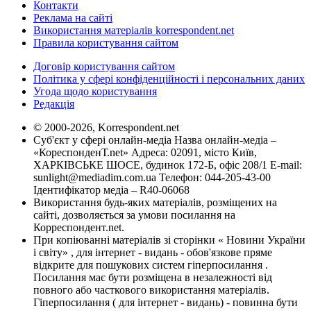
Контакти
Реклама на сайті
Використання матеріалів korrespondent.net
Правила користування сайтом
Договір користування сайтом
Політика у сфері конфіденційності і персональних даних
Угода щодо користування
Редакція
© 2000-2026, Korrespondent.net
Суб'єкт у сфері онлайн-медіа Назва онлайн-медіа –
«КореспонденТ.net» Адреса: 02091, місто Київ,
ХАРКІВСЬКЕ ШОСЕ, будинок 172-Б, офіс 208/1 E-mail:
sunlight@mediadim.com.ua
Телефон: 044-205-43-00
Ідентифікатор медіа – R40-06068
Використання будь-яких матеріалів, розміщених на
сайті, дозволяється за умови посилання на
Корреспондент.net.
При копіюванні матеріалів зі сторінки « Новини України
і світу» , для інтернет - видань - обов'язкове пряме
відкрите для пошукових систем гіперпосилання .
Посилання має бути розміщена в незалежності від
повного або часткового використання матеріалів.
Гіперпосилання ( для інтернет - видань) - повинна бути