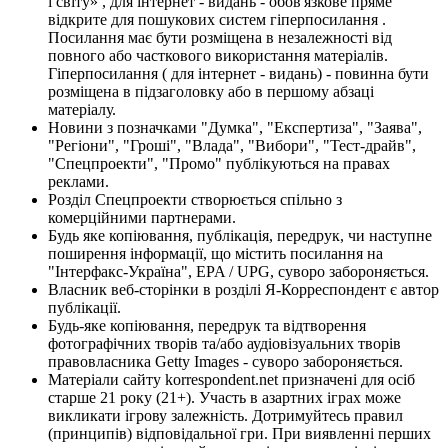
і світу» , для інтернет - видань - обов'язкове пряме
відкрите для пошукових систем гіперпосилання .
Посилання має бути розміщена в незалежності від
повного або часткового використання матеріалів.
Гіперпосилання ( для інтернет - видань) - повинна бути
розміщена в підзаголовку або в першому абзаці
матеріалу.
Новини з позначками "Думка", "Експертиза", "Заява",
"Регіони", "Гроші", "Влада", "Вибори", "Тест-драйв",
"Спецпроекти", "Промо" публікуються на правах
реклами.
Розділ Спецпроекти створюється спільно з
комерційними партнерами.
Будь яке копіювання, публікація, передрук, чи наступне
поширення інформації, що містить посилання на
"Інтерфакс-Україна", EPA / UPG, суворо забороняється.
Власник веб-сторінки в розділі Я-Корреспондент є автор
публікації.
Будь-яке копіювання, передрук та відтворення
фотографічних творів та/або аудіовізуальних творів
правовласника Getty Images - суворо забороняється.
Матеріали сайту korrespondent.net призначені для осіб
старше 21 року (21+). Участь в азартних іграх може
викликати ігрову залежність. Дотримуйтесь правил
(принципів) відповідальної гри. При виявленні перших