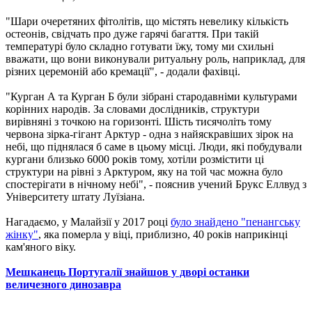
"Шари очеретяних фітолітів, що містять невелику кількість
остеонів, свідчать про дуже гарячі багаття. При такій
температурі було складно готувати їжу, тому ми схильні
вважати, що вони виконували ритуальну роль, наприклад, для
різних церемоній або кремації", - додали фахівці.
"Курган А та Курган Б були зібрані стародавніми культурами
корінних народів. За словами дослідників, структури
вирівняні з точкою на горизонті. Шість тисячоліть тому
червона зірка-гігант Арктур ​​- одна з найяскравіших зірок на
небі, що піднялася б саме в цьому місці. Люди, які побудували
кургани близько 6000 років тому, хотіли розмістити ці
структури на рівні з Арктуром, яку на той час можна було
спостерігати в нічному небі", - пояснив учений Брукс Еллвуд з
Університету штату Луїзіана.
Нагадаємо, у Малайзії у 2017 році
було знайдено "пенангську
жінку"
, яка померла у віці, приблизно, 40 років наприкінці
кам'яного віку.
Мешканець Португалії знайшов у дворі останки
величезного динозавра