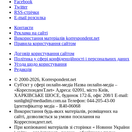
Facebook
Twitter
RSS-стрічки
E-mail розсилка
Контакти
Реклама на сайті
Використання матеріалів korrespondent.net
Правила користування сайтом
Договір користування сайтом
Політика у сфері конфіденційності і персональних даних
Угода щодо користування
Редакція
© 2000-2026, Korrespondent.net
Суб'єкт у сфері онлайн-медіа Назва онлайн-медіа –
«КореспонденТ.net» Адреса: 02091, місто Київ,
ХАРКІВСЬКЕ ШОСЕ, будинок 172-Б, офіс 208/1 E-mail:
sunlight@mediadim.com.ua
Телефон: 044-205-43-00
Ідентифікатор медіа – R40-06068
Використання будь-яких матеріалів, розміщених на
сайті, дозволяється за умови посилання на
Корреспондент.net.
При копіюванні матеріалів зі сторінки « Новини України