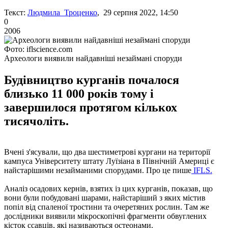
Текст:
Людмила Троценко
, 29 серпня 2022, 14:50
0
2006
Фото: iflscience.com
Археологи виявили найдавніші незаймані споруди
Будівництво курганів почалося
близько 11 000 років тому і
завершилося протягом кількох
тисячоліть.
Вчені з'ясували, що два шестиметрові кургани на території
кампуса Університету штату Луїзіана в Північній Америці є
найстарішими незайманими спорудами. Про це пише
IFLS.
Аналіз осадових кернів, взятих із цих курганів, показав, що
вони були побудовані шарами, найстаріший з яких містив
попіл від спаленої тростини та очеретяних рослин. Там же
дослідники виявили мікроскопічні фрагменти обвуглених
кісток ссавців, які називаються остеонами.