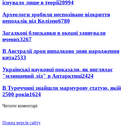
існувало лише в теорії
20994
Археологи зробили несподіване відкриття
неподалік від Колізею
6780
Загадкові блискавки в океані здивували
вчених
3267
В Австралії дрон випадково зняв народження
кита
2533
Українські науковці показали, як виглядає
"млинцевий лід" в Антарктиці
2424
В Туреччині знайшли мармурову статую, якій
2500 років
1624
Читати коментарі
Повна версія сайту