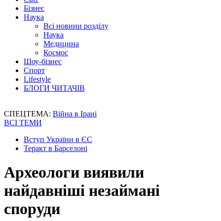
Бізнес
Наука
Всі новини розділу
Наука
Медицина
Космос
Шоу-бізнес
Спорт
Lifestyle
БЛОГИ ЧИТАЧІВ
СПЕЦТЕМА:
Війна в Ірані
ВСІ ТЕМИ
Вступ України в ЄС
Теракт в Барселоні
Археологи виявили
найдавніші незаймані
споруди