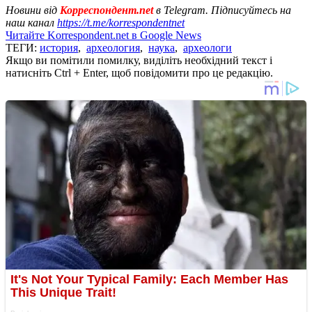
Новини від
Корреспондент.net
в Telegram. Підписуйтесь на
наш канал
https://t.me/korrespondentnet
Читайте Korrespondent.net в Google News
ТЕГИ:
история
,
археология
,
наука
,
археологи
Якщо ви помітили помилку, виділіть необхідний текст і
натисніть Ctrl + Enter, щоб повідомити про це редакцію.