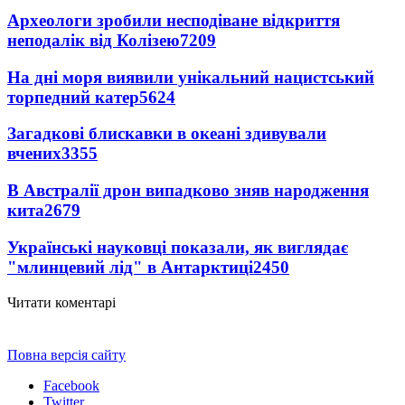
Археологи зробили несподіване відкриття
неподалік від Колізею
7209
На дні моря виявили унікальний нацистський
торпедний катер
5624
Загадкові блискавки в океані здивували
вчених
3355
В Австралії дрон випадково зняв народження
кита
2679
Українські науковці показали, як виглядає
"млинцевий лід" в Антарктиці
2450
Читати коментарі
Повна версія сайту
Facebook
Twitter