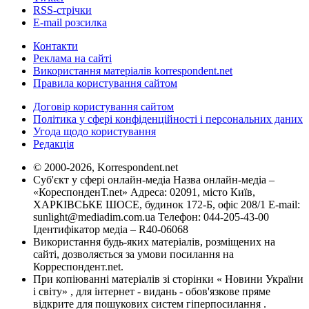
RSS-стрічки
E-mail розсилка
Контакти
Реклама на сайті
Використання матеріалів korrespondent.net
Правила користування сайтом
Договір користування сайтом
Політика у сфері конфіденційності і персональних даних
Угода щодо користування
Редакція
© 2000-2026, Korrespondent.net
Суб'єкт у сфері онлайн-медіа Назва онлайн-медіа –
«КореспонденТ.net» Адреса: 02091, місто Київ,
ХАРКІВСЬКЕ ШОСЕ, будинок 172-Б, офіс 208/1 E-mail:
sunlight@mediadim.com.ua
Телефон: 044-205-43-00
Ідентифікатор медіа – R40-06068
Використання будь-яких матеріалів, розміщених на
сайті, дозволяється за умови посилання на
Корреспондент.net.
При копіюванні матеріалів зі сторінки « Новини України
і світу» , для інтернет - видань - обов'язкове пряме
відкрите для пошукових систем гіперпосилання .