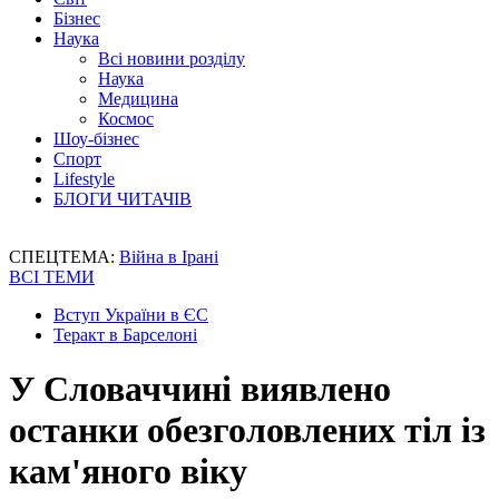
Бізнес
Наука
Всі новини розділу
Наука
Медицина
Космос
Шоу-бізнес
Спорт
Lifestyle
БЛОГИ ЧИТАЧІВ
СПЕЦТЕМА:
Війна в Ірані
ВСІ ТЕМИ
Вступ України в ЄС
Теракт в Барселоні
У Словаччині виявлено
останки обезголовлених тіл із
кам'яного віку