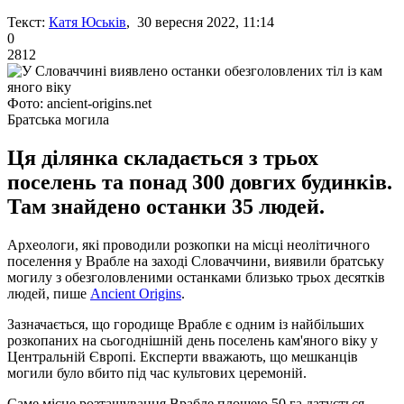
Текст:
Катя Юськів
, 30 вересня 2022, 11:14
0
2812
Фото: ancient-origins.net
Братська могила
Ця ділянка складається з трьох
поселень та понад 300 довгих будинків.
Там знайдено останки 35 людей.
Археологи, які проводили розкопки на місці неолітичного
поселення у Врабле на заході Словаччини, виявили братську
могилу з обезголовленими останками близько трьох десятків
людей, пише
Аncient Оrigins
.
Зазначається, що городище Врабле є одним із найбільших
розкопаних на сьогоднішній день поселень кам'яного віку у
Центральній Європі. Експерти вважають, що мешканців
могили було вбито під час культових церемоній.
Саме місце розташування Врабле площею 50 га датується