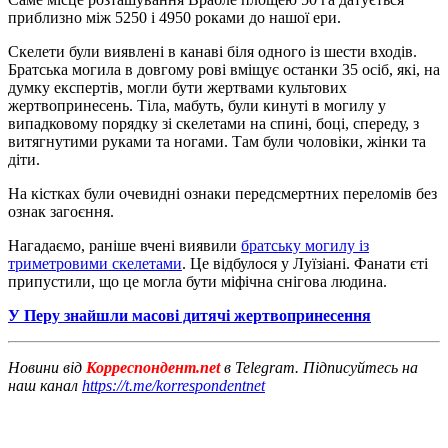
приблизно між 5250 і 4950 роками до нашої ери.
Скелети були виявлені в канаві біля одного із шести входів.
Братська могила в довгому рові вміщує останки 35 осіб, які, на
думку експертів, могли бути жертвами культових
жертвопринесень. Тіла, мабуть, були кинуті в могилу у
випадковому порядку зі скелетами на спині, боці, спереду, з
витягнутими руками та ногами. Там були чоловіки, жінки та
діти.
На кістках були очевидні ознаки передсмертних переломів без
ознак загоєння.
Нагадаємо, раніше вчені виявили
братську могилу із
триметровими скелетами
. Це відбулося у Луїзіані. Фанати єті
припустили, що це могла бути міфічна снігова людина.
У Перу знайшли масові дитячі жертвопринесення
Новини від
Корреспондент.net
в Telegram. Підписуйтесь на
наш канал
https://t.me/korrespondentnet