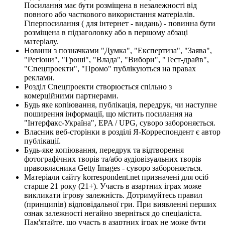
Посилання має бути розміщена в незалежності від
повного або часткового використання матеріалів.
Гіперпосилання ( для інтернет - видань) - повинна бути
розміщена в підзаголовку або в першому абзаці
матеріалу.
Новини з позначками "Думка", "Експертиза", "Заява",
"Регіони", "Гроші", "Влада", "Вибори", "Тест-драйв",
"Спецпроекти", "Промо" публікуються на правах
реклами.
Розділ Спецпроекти створюється спільно з
комерційними партнерами.
Будь яке копіювання, публікація, передрук, чи наступне
поширення інформації, що містить посилання на
"Інтерфакс-Україна", EPA / UPG, суворо забороняється.
Власник веб-сторінки в розділі Я-Корреспондент є автор
публікації.
Будь-яке копіювання, передрук та відтворення
фотографічних творів та/або аудіовізуальних творів
правовласника Getty Images - суворо забороняється.
Матеріали сайту korrespondent.net призначені для осіб
старше 21 року (21+). Участь в азартних іграх може
викликати ігрову залежність. Дотримуйтесь правил
(принципів) відповідальної гри. При виявленні перших
ознак залежності негайно зверніться до спеціаліста.
Пам'ятайте, що участь в азартних іграх не може бути