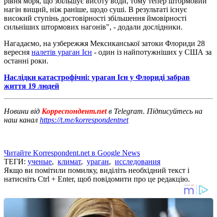
рівня моря, що збільшує висоту води, тому тепер штормовий
нагін вищий, ніж раніше, щодо суші. В результаті існує
високий ступінь достовірності збільшення ймовірності
сильніших штормових нагонів", - додали дослідники.
Нагадаємо, на узбережжя Мексиканської затоки Флориди 28
вересня
налетів ураган Ієн
- один із найпотужніших у США за
останні роки.
Наслідки катастрофічні: ураган Ієн у Флориді забрав
життя 19 людей
Новини від
Корреспондент.net
в Telegram. Підписуйтесь на
наш канал
https://t.me/korrespondentnet
Читайте Korrespondent.net в Google News
ТЕГИ:
ученые
,
климат
,
ураган
,
исследования
Якщо ви помітили помилку, виділіть необхідний текст і
натисніть Ctrl + Enter, щоб повідомити про це редакцію.