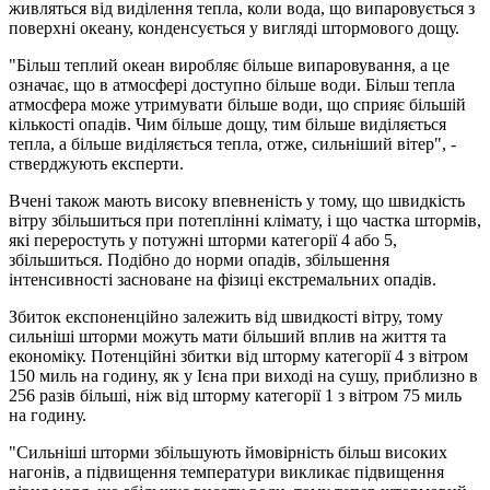
живляться від виділення тепла, коли вода, що випаровується з
поверхні океану, конденсується у вигляді штормового дощу.
"Більш теплий океан виробляє більше випаровування, а це
означає, що в атмосфері доступно більше води. Більш тепла
атмосфера може утримувати більше води, що сприяє більшій
кількості опадів. Чим більше дощу, тим більше виділяється
тепла, а більше виділяється тепла, отже, сильніший вітер", -
стверджують експерти.
Вчені також мають високу впевненість у тому, що швидкість
вітру збільшиться при потеплінні клімату, і що частка штормів,
які переростуть у потужні шторми категорії 4 або 5,
збільшиться. Подібно до норми опадів, збільшення
інтенсивності засноване на фізиці екстремальних опадів.
Збиток експоненційно залежить від швидкості вітру, тому
сильніші шторми можуть мати більший вплив на життя та
економіку. Потенційні збитки від шторму категорії 4 з вітром
150 миль на годину, як у Ієна при виході на сушу, приблизно в
256 разів більші, ніж від шторму категорії 1 з вітром 75 миль
на годину.
"Сильніші шторми збільшують ймовірність більш високих
нагонів, а підвищення температури викликає підвищення