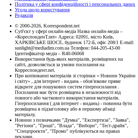
Політика у сфері конфіденційності і персональних даних
Угода щодо користування
Редакція
© 2000-2026, Korrespondent.net
Суб'єкт у сфері онлайн-медіа Назва онлайн-медіа –
«КореспонденТ.net» Адреса: 02091, місто Київ,
ХАРКІВСЬКЕ ШОСЕ, будинок 172-Б, офіс 208/1 E-mail:
sunlight@mediadim.com.ua
Телефон: 044-205-43-00
Ідентифікатор медіа – R40-06068
Використання будь-яких матеріалів, розміщених на
сайті, дозволяється за умови посилання на
Корреспондент.net.
При копіюванні матеріалів зі сторінки « Новини України
і світу» , для інтернет - видань - обов'язкове пряме
відкрите для пошукових систем гіперпосилання .
Посилання має бути розміщена в незалежності від
повного або часткового використання матеріалів.
Гіперпосилання ( для інтернет - видань) - повинна бути
розміщена в підзаголовку або в першому абзаці
матеріалу.
Новини з позначками "Думка", "Експертиза", "Заява",
"Регіони", "Гроші", "Влада", "Вибори", "Тест-драйв",
"Спецпроекти", "Промо" публікуються на правах
реклами.