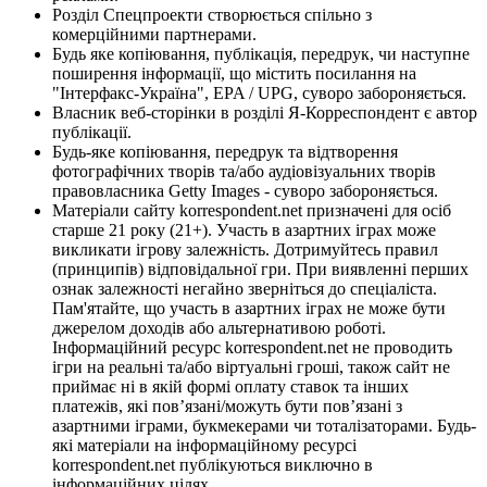
Розділ Спецпроекти створюється спільно з
комерційними партнерами.
Будь яке копіювання, публікація, передрук, чи наступне
поширення інформації, що містить посилання на
"Інтерфакс-Україна", EPA / UPG, суворо забороняється.
Власник веб-сторінки в розділі Я-Корреспондент є автор
публікації.
Будь-яке копіювання, передрук та відтворення
фотографічних творів та/або аудіовізуальних творів
правовласника Getty Images - суворо забороняється.
Матеріали сайту korrespondent.net призначені для осіб
старше 21 року (21+). Участь в азартних іграх може
викликати ігрову залежність. Дотримуйтесь правил
(принципів) відповідальної гри. При виявленні перших
ознак залежності негайно зверніться до спеціаліста.
Пам'ятайте, що участь в азартних іграх не може бути
джерелом доходів або альтернативою роботі.
Інформаційний ресурс korrespondent.net не проводить
ігри на реальні та/або віртуальні гроші, також сайт не
приймає ні в якій формі оплату ставок та інших
платежів, які пов’язані/можуть бути пов’язані з
азартними іграми, букмекерами чи тоталізаторами. Будь-
які матеріали на інформаційному ресурсі
korrespondent.net публікуються виключно в
інформаційних цілях.