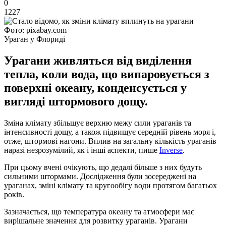
0
1227
Фото: pixabay.com
Ураган у Флориді
Урагани живляться від виділення
тепла, коли вода, що випаровується з
поверхні океану, конденсується у
вигляді штормового дощу.
Зміна клімату збільшує верхню межу сили ураганів та
інтенсивності дощу, а також підвищує середній рівень моря і,
отже, штормові нагони. Вплив на загальну кількість ураганів
наразі незрозумілий, як і інші аспекти, пише
Inverse
.
При цьому вчені очікують, що дедалі більше з них будуть
сильними штормами. Дослідження були зосереджені на
ураганах, зміні клімату та кругообігу води протягом багатьох
років.
Зазначається, що температура океану та атмосфери має
вирішальне значення для розвитку ураганів. Урагани