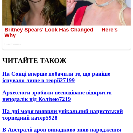
ЧИТАЙТЕ ТАКОЖ
На Сонці вперше побачили те, що раніше
існувало лише в теорії
27199
Археологи зробили несподіване відкриття
неподалік від Колізею
7219
На дні моря виявили унікальний нацистський
торпедний катер
5928
В Австралії дрон випадково зняв народження