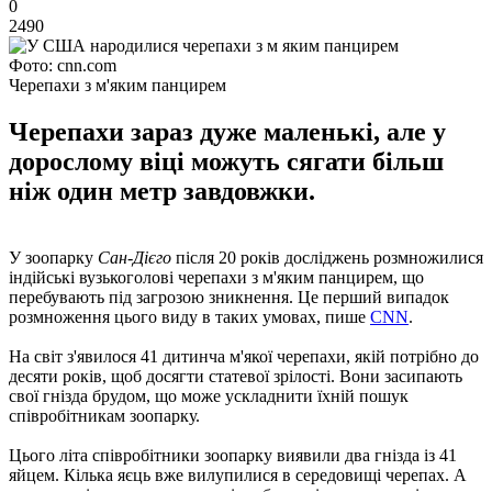
0
2490
Фото: cnn.com
Черепахи з м'яким панцирем
Черепахи зараз дуже маленькі, але у
дорослому віці можуть сягати більш
ніж один метр завдовжки.
У зоопарку
Сан-Дієго
після 20 років досліджень розмножилися
індійські вузькоголові черепахи з м'яким панцирем, що
перебувають під загрозою зникнення. Це перший випадок
розмноження цього виду в таких умовах, пише
CNN
.
На світ з'явилося 41 дитинча м'якої черепахи, якій потрібно до
десяти років, щоб досягти статевої зрілості. Вони засипають
свої гнізда брудом, що може ускладнити їхній пошук
співробітникам зоопарку.
Цього літа співробітники зоопарку виявили два гнізда із 41
яйцем. Кілька яєць вже вилупилися в середовищі черепах. А