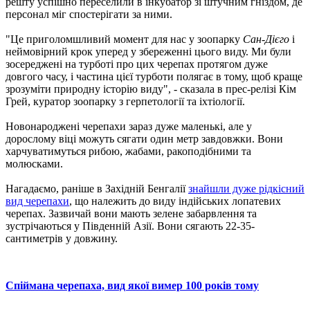
решту успішно переселили в інкубатор зі штучним гніздом, де
персонал міг спостерігати за ними.
"Це приголомшливий момент для нас у зоопарку
Сан-Дієго
і
неймовірний крок уперед у збереженні цього виду. Ми були
зосереджені на турботі про цих черепах протягом дуже
довгого часу, і частина цієї турботи полягає в тому, щоб краще
зрозуміти природну історію виду", - сказала в прес-релізі Кім
Грей, куратор зоопарку з герпетології та іхтіології.
Новонароджені черепахи зараз дуже маленькі, але у
дорослому віці можуть сягати один метр завдовжки. Вони
харчуватимуться рибою, жабами, ракоподібними та
молюсками.
Нагадаємо, раніше в Західній Бенгалії
знайшли дуже рідкісний
вид черепахи
, що належить до виду індійських лопатевих
черепах. Зазвичай вони мають зелене забарвлення та
зустрічаються у Південній Азії. Вони сягають 22-35-
сантиметрів у довжину.
Спіймана черепаха, вид якої вимер 100 років тому