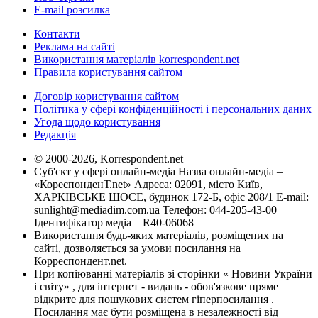
E-mail розсилка
Контакти
Реклама на сайті
Використання матеріалів korrespondent.net
Правила користування сайтом
Договір користування сайтом
Політика у сфері конфіденційності і персональних даних
Угода щодо користування
Редакція
© 2000-2026, Korrespondent.net
Суб'єкт у сфері онлайн-медіа Назва онлайн-медіа –
«КореспонденТ.net» Адреса: 02091, місто Київ,
ХАРКІВСЬКЕ ШОСЕ, будинок 172-Б, офіс 208/1 E-mail:
sunlight@mediadim.com.ua
Телефон: 044-205-43-00
Ідентифікатор медіа – R40-06068
Використання будь-яких матеріалів, розміщених на
сайті, дозволяється за умови посилання на
Корреспондент.net.
При копіюванні матеріалів зі сторінки « Новини України
і світу» , для інтернет - видань - обов'язкове пряме
відкрите для пошукових систем гіперпосилання .
Посилання має бути розміщена в незалежності від