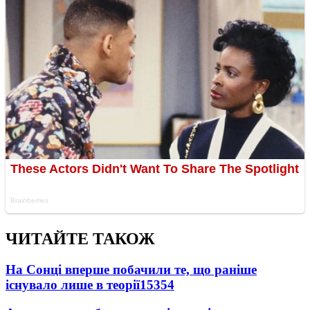
ЧИТАЙТЕ ТАКОЖ
На Сонці вперше побачили те, що раніше
існувало лише в теорії
15354