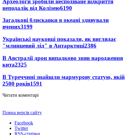
Археологи зробили несподіване відкриття
неподалік від Колізею
6190
Загадкові блискавки в океані здивували
вчених
3199
Українські науковці показали, як виглядає
"млинцевий лід" в Антарктиці
2386
В Австралії дрон випадково зняв народження
кита
2325
В Туреччині знайшли мармурову статую, якій
2500 років
1591
Читати коментарі
Повна версія сайту
Facebook
Twitter
RSS-стрічки