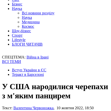
Бізнес
Наука
Всі новини розділу
Наука
Медицина
Космос
Шоу-бізнес
Спорт
Lifestyle
БЛОГИ ЧИТАЧІВ
СПЕЦТЕМА:
Війна в Ірані
ВСІ ТЕМИ
Вступ України в ЄС
Теракт в Барселоні
У США народилися черепахи
з м'яким панцирем
Текст:
Валентина Червоножка
, 10 жовтня 2022, 18:50