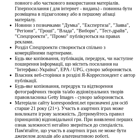
повного або часткового використання матеріалів.
Гіперпосилання ( для інтернет - видань) - повинна бути
розміщена в підзаголовку або в першому абзаці
матеріалу.
Новини з позначками "Думка", "Експертиза", "Заява",
"Регіони", "Гроші", "Влада", "Вибори", "Тест-драйв",
"Спецпроекти", "Промо" публікуються на правах
реклами.
Розділ Спецпроекти створюється спільно з
комерційними партнерами.
Будь яке копіювання, публікація, передрук, чи наступне
поширення інформації, що містить посилання на
"Інтерфакс-Україна", EPA / UPG, суворо забороняється.
Власник веб-сторінки в розділі Я-Корреспондент є автор
публікації.
Будь-яке копіювання, передрук та відтворення
фотографічних творів та/або аудіовізуальних творів
правовласника Getty Images - суворо забороняється.
Матеріали сайту korrespondent.net призначені для осіб
старше 21 року (21+). Участь в азартних іграх може
викликати ігрову залежність. Дотримуйтесь правил
(принципів) відповідальної гри. При виявленні перших
ознак залежності негайно зверніться до спеціаліста.
Пам'ятайте, що участь в азартних іграх не може бути
джерелом доходів або альтернативою роботі.