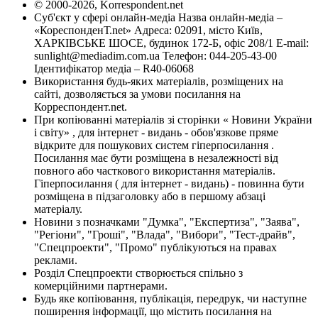
© 2000-2026, Korrespondent.net
Суб'єкт у сфері онлайн-медіа Назва онлайн-медіа –
«КореспонденТ.net» Адреса: 02091, місто Київ,
ХАРКІВСЬКЕ ШОСЕ, будинок 172-Б, офіс 208/1 E-mail:
sunlight@mediadim.com.ua
Телефон: 044-205-43-00
Ідентифікатор медіа – R40-06068
Використання будь-яких матеріалів, розміщених на
сайті, дозволяється за умови посилання на
Корреспондент.net.
При копіюванні матеріалів зі сторінки « Новини України
і світу» , для інтернет - видань - обов'язкове пряме
відкрите для пошукових систем гіперпосилання .
Посилання має бути розміщена в незалежності від
повного або часткового використання матеріалів.
Гіперпосилання ( для інтернет - видань) - повинна бути
розміщена в підзаголовку або в першому абзаці
матеріалу.
Новини з позначками "Думка", "Експертиза", "Заява",
"Регіони", "Гроші", "Влада", "Вибори", "Тест-драйв",
"Спецпроекти", "Промо" публікуються на правах
реклами.
Розділ Спецпроекти створюється спільно з
комерційними партнерами.
Будь яке копіювання, публікація, передрук, чи наступне
поширення інформації, що містить посилання на