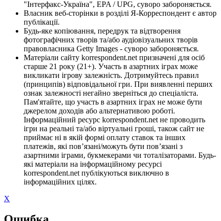
"Інтерфакс-Україна", EPA / UPG, суворо забороняється.
Власник веб-сторінки в розділі Я-Корреспондент є автор
публікації.
Будь-яке копіювання, передрук та відтворення
фотографічних творів та/або аудіовізуальних творів
правовласника Getty Images - суворо забороняється.
Матеріали сайту korrespondent.net призначені для осіб
старше 21 року (21+). Участь в азартних іграх може
викликати ігрову залежність. Дотримуйтесь правил
(принципів) відповідальної гри. При виявленні перших
ознак залежності негайно зверніться до спеціаліста.
Пам'ятайте, що участь в азартних іграх не може бути
джерелом доходів або альтернативою роботі.
Інформаційний ресурс korrespondent.net не проводить
ігри на реальні та/або віртуальні гроші, також сайт не
приймає ні в якій формі оплату ставок та інших
платежів, які пов’язані/можуть бути пов’язані з
азартними іграми, букмекерами чи тоталізаторами. Будь-
які матеріали на інформаційному ресурсі
korrespondent.net публікуються виключно в
інформаційних цілях.
X
Ошибка