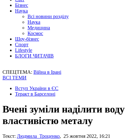
Бізнес
Наука
Всі новини розділу
Наука
Медицина
Космос
Шоу-бізнес
Спорт
Lifestyle
БЛОГИ ЧИТАЧІВ
СПЕЦТЕМА:
Війна в Ірані
ВСІ ТЕМИ
Вступ України в ЄС
Теракт в Барселоні
Вчені зуміли наділити воду
властивістю металу
Текст:
Людмила Троценко
, 25 жовтня 2022, 16:21