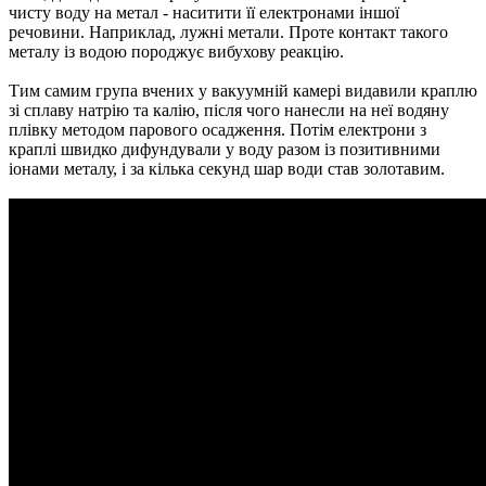
чисту воду на метал - наситити її електронами іншої
речовини. Наприклад, лужні метали. Проте контакт такого
металу із водою породжує вибухову реакцію.
Тим самим група вчених у вакуумній камері видавили краплю
зі сплаву натрію та калію, після чого нанесли на неї водяну
плівку методом парового осадження. Потім електрони з
краплі швидко дифундували у воду разом із позитивними
іонами металу, і за кілька секунд шар води став золотавим.