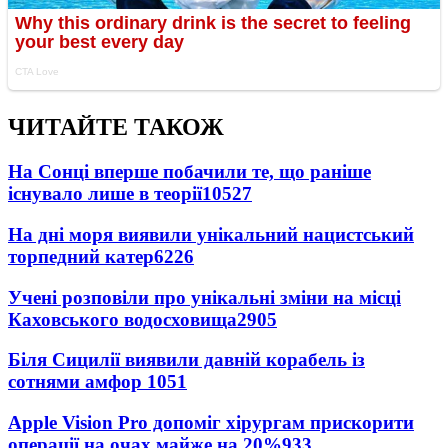
ЧИТАЙТЕ ТАКОЖ
На Сонці вперше побачили те, що раніше
існувало лише в теорії
10527
На дні моря виявили унікальний нацистський
торпедний катер
6226
Учені розповіли про унікальні зміни на місці
Каховського водосховища
2905
Біля Сицилії виявили давній корабель із
сотнями амфор
1051
Apple Vision Pro допоміг хірургам прискорити
операції на очах майже на 20%
933