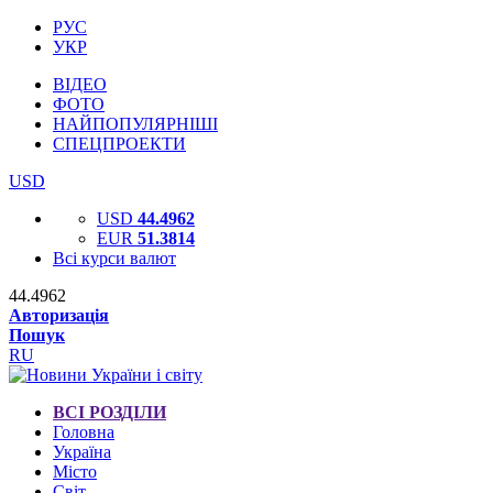
РУС
УКР
ВІДЕО
ФОТО
НАЙПОПУЛЯРНІШІ
СПЕЦПРОЕКТИ
USD
USD
44.4962
EUR
51.3814
Всі курси валют
44.4962
Авторизація
Пошук
RU
ВСІ РОЗДІЛИ
Головна
Україна
Місто
Світ