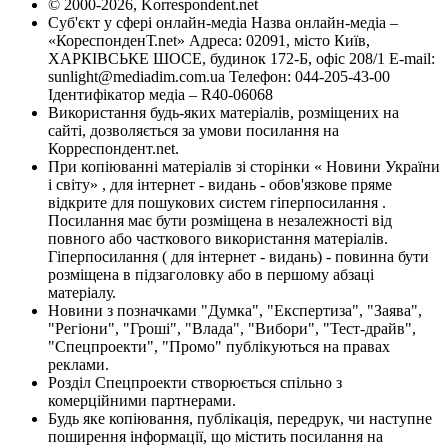
© 2000-2026, Korrespondent.net
Суб'єкт у сфері онлайн-медіа Назва онлайн-медіа –
«КореспонденТ.net» Адреса: 02091, місто Київ,
ХАРКІВСЬКЕ ШОСЕ, будинок 172-Б, офіс 208/1 E-mail:
sunlight@mediadim.com.ua
Телефон: 044-205-43-00
Ідентифікатор медіа – R40-06068
Використання будь-яких матеріалів, розміщених на
сайті, дозволяється за умови посилання на
Корреспондент.net.
При копіюванні матеріалів зі сторінки « Новини України
і світу» , для інтернет - видань - обов'язкове пряме
відкрите для пошукових систем гіперпосилання .
Посилання має бути розміщена в незалежності від
повного або часткового використання матеріалів.
Гіперпосилання ( для інтернет - видань) - повинна бути
розміщена в підзаголовку або в першому абзаці
матеріалу.
Новини з позначками "Думка", "Експертиза", "Заява",
"Регіони", "Гроші", "Влада", "Вибори", "Тест-драйв",
"Спецпроекти", "Промо" публікуються на правах
реклами.
Розділ Спецпроекти створюється спільно з
комерційними партнерами.
Будь яке копіювання, публікація, передрук, чи наступне
поширення інформації, що містить посилання на