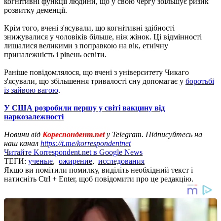
когнітивні функції людини, що у свою чергу збільшує ризик
розвитку деменції.
Крім того, вчені з'ясували, що когнітивні здібності
знижувалися у чоловіків більше, ніж жінок. Ці відмінності
лишалися великими з поправкою на вік, етнічну
приналежність і рівень освіти.
Раніше повідомлялося, що вчені з університету Чикаго
з'ясували, що збільшення тривалості сну допомагає у
боротьбі
із зайвою вагою
.
У США розробили першу у світі вакцину від
наркозалежності
Новини від
Кореспондент.net
у Telegram. Підписуйтесь на
наш канал
https://t.me/korrespondentnet
Читайте Korrespondent.net в Google News
ТЕГИ:
ученые
,
ожирение
,
исследования
Якщо ви помітили помилку, виділіть необхідний текст і
натисніть Ctrl + Enter, щоб повідомити про це редакцію.