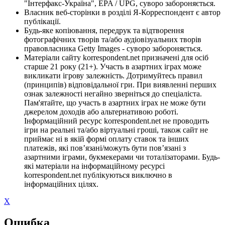
"Інтерфакс-Україна", EPA / UPG, суворо забороняється.
Власник веб-сторінки в розділі Я-Корреспондент є автор
публікації.
Будь-яке копіювання, передрук та відтворення
фотографічних творів та/або аудіовізуальних творів
правовласника Getty Images - суворо забороняється.
Матеріали сайту korrespondent.net призначені для осіб
старше 21 року (21+). Участь в азартних іграх може
викликати ігрову залежність. Дотримуйтесь правил
(принципів) відповідальної гри. При виявленні перших
ознак залежності негайно зверніться до спеціаліста.
Пам'ятайте, що участь в азартних іграх не може бути
джерелом доходів або альтернативою роботі.
Інформаційний ресурс korrespondent.net не проводить
ігри на реальні та/або віртуальні гроші, також сайт не
приймає ні в якій формі оплату ставок та інших
платежів, які пов’язані/можуть бути пов’язані з
азартними іграми, букмекерами чи тоталізаторами. Будь-
які матеріали на інформаційному ресурсі
korrespondent.net публікуються виключно в
інформаційних цілях.
X
Ошибка