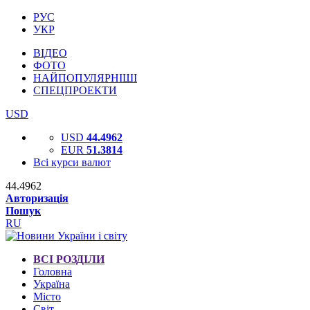
РУС
УКР
ВІДЕО
ФОТО
НАЙПОПУЛЯРНІШІ
СПЕЦПРОЕКТИ
USD
USD
44.4962
EUR
51.3814
Всі курси валют
44.4962
Авторизація
Пошук
RU
ВСІ РОЗДІЛИ
Головна
Україна
Місто
Світ