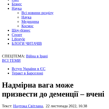
Бізнес
Наука
Всі новини розділу
Наука
Медицина
Космос
Шоу-бізнес
Спорт
Lifestyle
БЛОГИ ЧИТАЧІВ
СПЕЦТЕМА:
Війна в Ірані
ВСІ ТЕМИ
Вступ України в ЄС
Теракт в Барселоні
Надмірна вага може
призвести до деменції – вчені
Текст:
Надтока Світлана
, 22 листопада 2022, 16:38