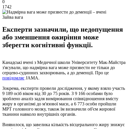
0
1742
Зайва вага
Експерти зазначили, що недопущення
або зменшення ожиріння може
зберегти когнітивні функції.
Канадські вчені з Медичної школи Університету Мак-Майстра
з'ясували, що надмірна вага може призвести не тільки до
серцево-судинних захворювань, а до деменції. Про це
повідомляє
JAMA.
Зокрема, експерти провели дослідження, у якому взяло участь
9 189 осіб віком від 30 до 75 років. З 9 166 особами було
зроблено аналіз задля вимірювання співвідношення вмісту
жиру в організмі до м'язової маси, а 6 773 особи пройшли
МРТ головного мозку, також їм визначили об'єм жирової
тканини навколо внутрішніх органів.
Виявилося, що завелика кількість вісцерального жиру знижує