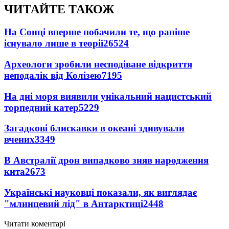
ЧИТАЙТЕ ТАКОЖ
На Сонці вперше побачили те, що раніше
існувало лише в теорії
26524
Археологи зробили несподіване відкриття
неподалік від Колізею
7195
На дні моря виявили унікальний нацистський
торпедний катер
5229
Загадкові блискавки в океані здивували
вчених
3349
В Австралії дрон випадково зняв народження
кита
2673
Українські науковці показали, як виглядає
"млинцевий лід" в Антарктиці
2448
Читати коментарі