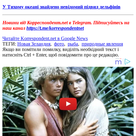
У Тихому океані знайдено невідомий підвид дельфінів
Новини від
Корреспондент.net
в Telegram. Підписуйтесь на
наш канал
https://t.me/korrespondentnet
Читайте Korrespondent.net в Google News
ТЕГИ:
Новая Зеландия
,
фото
,
рыба
,
природные явления
Якщо ви помітили помилку, виділіть необхідний текст і
натисніть Ctrl + Enter, щоб повідомити про це редакцію.