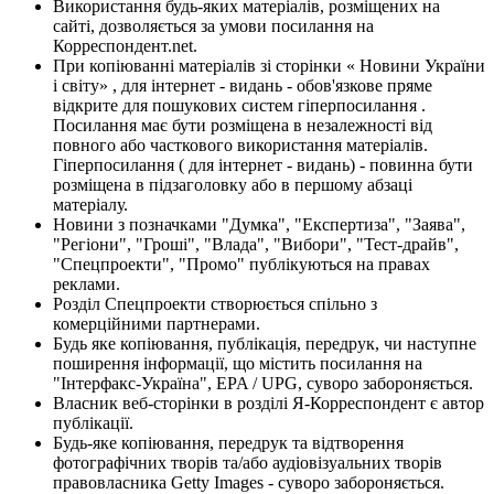
Використання будь-яких матеріалів, розміщених на
сайті, дозволяється за умови посилання на
Корреспондент.net.
При копіюванні матеріалів зі сторінки « Новини України
і світу» , для інтернет - видань - обов'язкове пряме
відкрите для пошукових систем гіперпосилання .
Посилання має бути розміщена в незалежності від
повного або часткового використання матеріалів.
Гіперпосилання ( для інтернет - видань) - повинна бути
розміщена в підзаголовку або в першому абзаці
матеріалу.
Новини з позначками "Думка", "Експертиза", "Заява",
"Регіони", "Гроші", "Влада", "Вибори", "Тест-драйв",
"Спецпроекти", "Промо" публікуються на правах
реклами.
Розділ Спецпроекти створюється спільно з
комерційними партнерами.
Будь яке копіювання, публікація, передрук, чи наступне
поширення інформації, що містить посилання на
"Інтерфакс-Україна", EPA / UPG, суворо забороняється.
Власник веб-сторінки в розділі Я-Корреспондент є автор
публікації.
Будь-яке копіювання, передрук та відтворення
фотографічних творів та/або аудіовізуальних творів
правовласника Getty Images - суворо забороняється.