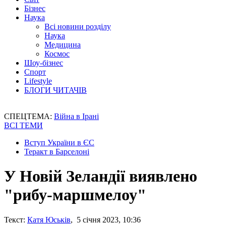
Бізнес
Наука
Всі новини розділу
Наука
Медицина
Космос
Шоу-бізнес
Спорт
Lifestyle
БЛОГИ ЧИТАЧІВ
СПЕЦТЕМА:
Війна в Ірані
ВСІ ТЕМИ
Вступ України в ЄС
Теракт в Барселоні
У Новій Зеландії виявлено
"рибу-маршмелоу"
Текст:
Катя Юськів
, 5 січня 2023, 10:36