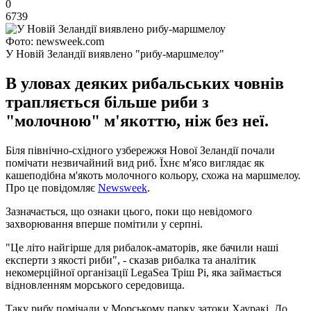
0
6739
Фото: newsweek.com
У Новій Зеландії виявлено "рибу-маршмелоу"
В уловах деяких рибальських човнів
трапляється більше риби з
"молочною" м'якоттю, ніж без неї.
Біля північно-східного узбережжя Нової Зеландії почали
помічати незвичайний вид риб. Їхнє м'ясо виглядає як
кашеподібна м'якоть молочного кольору, схожа на маршмелоу.
Про це повідомляє
Newsweek
.
Зазначається, що ознаки цього, поки що невідомого
захворювання вперше помітили у серпні.
"Це літо найгірше для рибалок-аматорів, яке бачили наші
експерти з якості риби", - сказав рибалка та аналітик
некомерційної організації LegaSea Тріш Рі, яка займається
відновленням морського середовища.
Таку рибу помічали у Морському парку затоки Хауракі. До