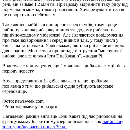
речі, він займає 1,2 млн га. При цьому відрізнити таку рибу від
нормальної можна, тільки розрізавши. Хоча результати тестів
не говорять про небезпеку.
Таке явище найбільш поширене серед окунів, тому що це
найпопулярніша риба, яку приносять додому рибалки на
північно-східному узбережжі. Але з'являються повідомлення
про таке захворювання і серед інших видів, у тому числі у
кінгфіша та тарахіки. Уряд вважає, що така риба є безпечною
для людини. Ми не чули про випадки отруєння "молочною"
рибою, але все ж таки їсти її небажано", - додав Рі.
Водночас є припущення, що " молочна " риба - це самці після
періоду нересту.
А ось представники LegaSea вважають, що проблема
пов'язана з тим, що рибальські судна руйнують морське
середовище.
Фото: newsweek.com
"Риба-маршмелоу" в розрізі
Нагадаємо, раніше англієць Енді Хакет під час риболовлі на
французькому Блакитному озері впіймав на гачок
найбільшу
золоту рибку вагою понад 30 кг.