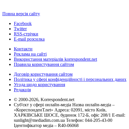
Повна версія сайту
Facebook
Twitter
RSS-стрічки
E-mail розсилка
Контакти
Реклама на сайті
Використання матеріалів korrespondent.net
Правила користування сайтом
Договір користування сайтом
Політика у сфері конфіденційності і персональних даних
Угода щодо користування
Редакція
© 2000-2026, Korrespondent.net
Суб'єкт у сфері онлайн-медіа Назва онлайн-медіа –
«КореспонденТ.net» Адреса: 02091, місто Київ,
ХАРКІВСЬКЕ ШОСЕ, будинок 172-Б, офіс 208/1 E-mail:
sunlight@mediadim.com.ua
Телефон: 044-205-43-00
Ідентифікатор медіа – R40-06068