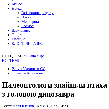
Бізнес
Наука
Всі новини розділу
Наука
Медицина
Космос
Шоу-бізнес
Спорт
Lifestyle
БЛОГИ ЧИТАЧІВ
СПЕЦТЕМА:
Війна в Ірані
ВСІ ТЕМИ
Вступ України в ЄС
Теракт в Барселоні
Палеонтологи знайшли птаха
з головою динозавра
Текст:
Катя Юськів
, 6 січня 2023, 14:23