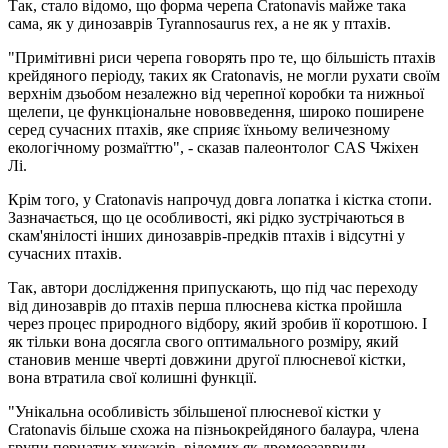
Так, стало відомо, що форма черепа Cratonavis майже така
сама, як у динозаврів Tyrannosaurus rex, а не як у птахів.
"Примітивні риси черепа говорять про те, що більшість птахів
крейдяного періоду, таких як Cratonavis, не могли рухати своїм
верхнім дзьобом незалежно від черепної коробки та нижньої
щелепи, це функціональне нововведення, широко поширене
серед сучасних птахів, яке сприяє їхньому величезному
екологічному розмаїттю", - сказав палеонтолог CAS Чжіхен
Лі.
Крім того, у Cratonavis напрочуд довга лопатка і кістка стопи.
Зазначається, що це особливості, які рідко зустрічаються в
скам'янілості інших динозаврів-предків птахів і відсутні у
сучасних птахів.
Так, автори дослідження припускають, що під час переходу
від динозаврів до птахів перша плюснева кістка пройшла
через процес природного відбору, який зробив її коротшою. І
як тільки вона досягла свого оптимального розміру, який
становив менше чверті довжини другої плюсневої кістки,
вона втратила свої колишні функції.
"Унікальна особливість збільшеної плюсневої кістки у
Cratonavis більше схожа на пізньокрейдяного балаура, члена
групи пернатих хижаків, відомих як дромеозавриди.