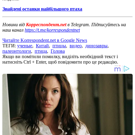
Знайдені останки найбільшого птаха
Новини від
Корреспондент.net
в Telegram. Підписуйтесь на
наш канал
https://t.me/korrespondentnet
Читайте Korrespondent.net в Google News
ТЕГИ:
ученые
,
Китай
,
птицы
,
видео
,
динозавры
,
палеонтологи
,
птица
,
Голова
Якщо ви помітили помилку, виділіть необхідний текст і
натисніть Ctrl + Enter, щоб повідомити про це редакцію.