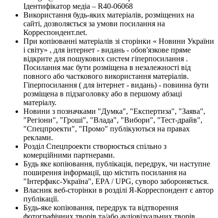
Ідентифікатор медіа – R40-06068
Використання будь-яких матеріалів, розміщених на
сайті, дозволяється за умови посилання на
Корреспондент.net.
При копіюванні матеріалів зі сторінки « Новини України
і світу» , для інтернет - видань - обов'язкове пряме
відкрите для пошукових систем гіперпосилання .
Посилання має бути розміщена в незалежності від
повного або часткового використання матеріалів.
Гіперпосилання ( для інтернет - видань) - повинна бути
розміщена в підзаголовку або в першому абзаці
матеріалу.
Новини з позначками "Думка", "Експертиза", "Заява",
"Регіони", "Гроші", "Влада", "Вибори", "Тест-драйв",
"Спецпроекти", "Промо" публікуються на правах
реклами.
Розділ Спецпроекти створюється спільно з
комерційними партнерами.
Будь яке копіювання, публікація, передрук, чи наступне
поширення інформації, що містить посилання на
"Інтерфакс-Україна", EPA / UPG, суворо забороняється.
Власник веб-сторінки в розділі Я-Корреспондент є автор
публікації.
Будь-яке копіювання, передрук та відтворення
фотографічних творів та/або аудіовізуальних творів