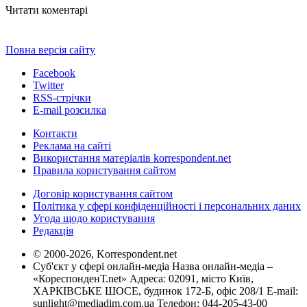
Читати коментарі
Повна версія сайту
Facebook
Twitter
RSS-стрічки
E-mail розсилка
Контакти
Реклама на сайті
Використання матеріалів korrespondent.net
Правила користування сайтом
Договір користування сайтом
Політика у сфері конфіденційності і персональних даних
Угода щодо користування
Редакція
© 2000-2026, Korrespondent.net
Суб'єкт у сфері онлайн-медіа Назва онлайн-медіа –
«КореспонденТ.net» Адреса: 02091, місто Київ,
ХАРКІВСЬКЕ ШОСЕ, будинок 172-Б, офіс 208/1 E-mail:
sunlight@mediadim.com.ua
Телефон: 044-205-43-00