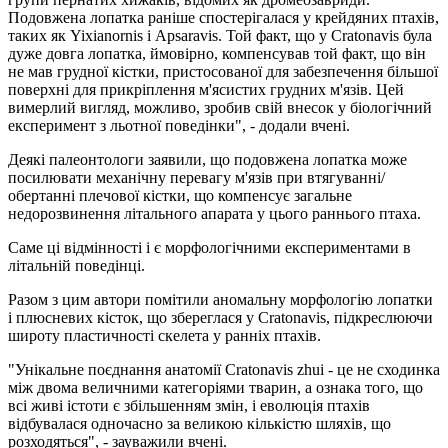
Подовжена лопатка раніше спостерігалася у крейдяних птахів,
таких як Yixianornis і Apsaravis. Той факт, що у Cratonavis була
дуже довга лопатка, ймовірно, компенсував той факт, що він
не мав грудної кістки, пристосованої для забезпечення більшої
поверхні для прикріплення м'ясистих грудних м'язів. Цей
вимерлий вигляд, можливо, зробив свій внесок у біологічний
експеримент з льотної поведінки", - додали вчені.
Деякі палеонтологи заявили, що подовжена лопатка може
посилювати механічну перевагу м'язів при втягуванні/
обертанні плечової кістки, що компенсує загальне
недорозвинення літального апарата у цього раннього птаха.
Саме ці відмінності і є морфологічними експериментами в
літальній поведінці.
Разом з цим автори помітили аномальну морфологію лопатки
і плюсневих кісток, що збереглася у Cratonavis, підкреслюючи
широту пластичності скелета у ранніх птахів.
"Унікальне поєднання анатомії Cratonavis zhui - це не сходинка
між двома величними категоріями тварин, а ознака того, що
всі живі істоти є збільшенням змін, і еволюція птахів
відбувалася одночасно за великою кількістю шляхів, що
розходяться", - зауважили вчені.