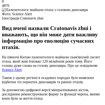
0
4876
Фото: Science Alert
Ілюстрація Cratonavis zhui
Вид вчені назвали Cratonavis zhui і
вважають, що він може дати важливу
інформацію про еволюцію сучасних
птахів.
На півночі Китаю палеонтологи знайшли скам'янілий скелет
птаха, який жив близько 120 мільйонів років тому. Його
голова дуже схожа на голову динозавра. Про це повідомляє
Science Alert
.
Також у цьому регіоні в осадових породах було виявлено
відбитки тіл пернатих динозаврів та ранніх птахів.
За допомогою цифрової версії мінералізованих кісток,
дослідники реконструювали форму та функції черепа, якими
вони були за життя птаха.