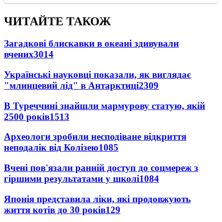
ЧИТАЙТЕ ТАКОЖ
Загадкові блискавки в океані здивували
вчених
3014
Українські науковці показали, як виглядає
"млинцевий лід" в Антарктиці
2309
В Туреччині знайшли мармурову статую, якій
2500 років
1513
Археологи зробили несподіване відкриття
неподалік від Колізею
1085
Вчені пов'язали ранній доступ до соцмереж з
гіршими результатами у школі
1084
Японія представила ліки, які продовжують
життя котів до 30 років
129