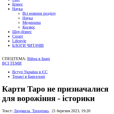
Бізнес
Наука
Всі новини розділу
Наука
Медицина
Космос
Шоу-бізнес
Спорт
Lifestyle
БЛОГИ ЧИТАЧІВ
СПЕЦТЕМА:
Війна в Ірані
ВСІ ТЕМИ
Вступ України в ЄС
Теракт в Барселоні
Карти Таро не призначалися
для ворожіння - історики
Текст:
Людмила Троценко
, 21 березня 2023, 19:20