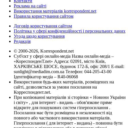
Контакти
Реклама на сайті
Використання матеріалів korrespondent.net
Правила користування сайтом
Договір користування сайтом
Політика у сфері конфіденційності і персональних даних
Угода щодо користування
Редакція
© 2000-2026, Korrespondent.net
Суб'єкт у сфері онлайн-медіа Назва онлайн-медіа –
«КореспонденТ.net» Адреса: 02091, місто Київ,
ХАРКІВСЬКЕ ШОСЕ, будинок 172-Б, офіс 208/1 E-mail:
sunlight@mediadim.com.ua
Телефон: 044-205-43-00
Ідентифікатор медіа – R40-06068
Використання будь-яких матеріалів, розміщених на
сайті, дозволяється за умови посилання на
Корреспондент.net.
При копіюванні матеріалів зі сторінки « Новини України
і світу» , для інтернет - видань - обов'язкове пряме
відкрите для пошукових систем гіперпосилання .
Посилання має бути розміщена в незалежності від
повного або часткового використання матеріалів.
Гіперпосилання ( для інтернет - видань) - повинна бути