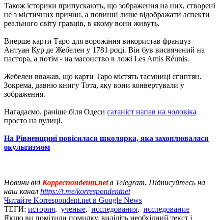
Також історики припускають, що зображення на них, створені
не з містичних причин, а повинні лише відображати аспекти
реального світу гравців, в якому вони живуть.
Вперше карти Таро для ворожіння використав француз
Антуан Кур де Жебелен у 1781 році. Він був висвячений на
пастора, а потім - на масонство в ложі Les Amis Réunis.
Жебелен вважав, що карти Таро містять таємниці єгиптян.
Зокрема, давню книгу Тота, яку вони конвертували у
зображення.
Нагадаємо, раніше біля Одеси
сатаніст напав на чоловіка
просто на вулиці.
На Рівненщині повісилася школярка, яка захоплювалася
окультизмом
Новини від
Корреспондент.net
в Telegram. Підписуйтесь на
наш канал
https://t.me/korrespondentnet
Читайте Korrespondent.net в Google News
ТЕГИ:
история
,
ученые
,
исследования
,
исследование
Якщо ви помітили помилку, виділіть необхідний текст і