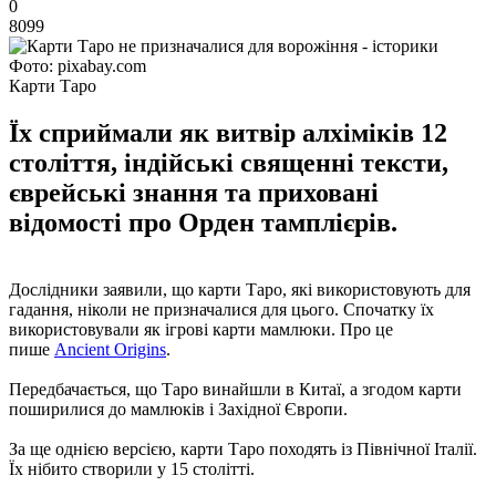
0
8099
Фото: pixabay.com
Карти Таро
Їх сприймали як витвір алхіміків 12
століття, індійські священні тексти,
єврейські знання та приховані
відомості про Орден тамплієрів.
Дослідники заявили, що карти Таро, які використовують для
гадання, ніколи не призначалися для цього. Спочатку їх
використовували як ігрові карти мамлюки. Про це
пише
Ancient Origins
.
Передбачається, що Таро винайшли в Китаї, а згодом карти
поширилися до мамлюків і Західної Європи.
За ще однією версією, карти Таро походять із Північної Італії.
Їх нібито створили у 15 столітті.