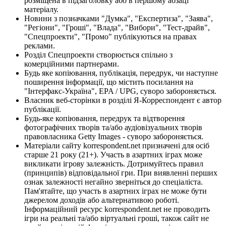
розміщена в підзаголовку або в першому абзаці
матеріалу.
Новини з позначками "Думка", "Експертиза", "Заява",
"Регіони", "Гроші", "Влада", "Вибори", "Тест-драйв",
"Спецпроекти", "Промо" публікуються на правах
реклами.
Розділ Спецпроекти створюється спільно з
комерційними партнерами.
Будь яке копіювання, публікація, передрук, чи наступне
поширення інформації, що містить посилання на
"Інтерфакс-Україна", EPA / UPG, суворо забороняється.
Власник веб-сторінки в розділі Я-Корреспондент є автор
публікації.
Будь-яке копіювання, передрук та відтворення
фотографічних творів та/або аудіовізуальних творів
правовласника Getty Images - суворо забороняється.
Матеріали сайту korrespondent.net призначені для осіб
старше 21 року (21+). Участь в азартних іграх може
викликати ігрову залежність. Дотримуйтесь правил
(принципів) відповідальної гри. При виявленні перших
ознак залежності негайно зверніться до спеціаліста.
Пам'ятайте, що участь в азартних іграх не може бути
джерелом доходів або альтернативою роботі.
Інформаційний ресурс korrespondent.net не проводить
ігри на реальні та/або віртуальні гроші, також сайт не