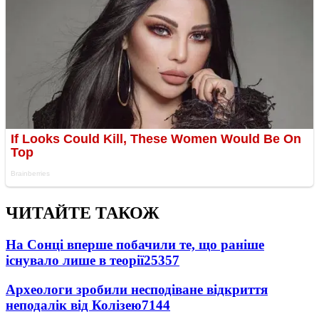
ЧИТАЙТЕ ТАКОЖ
На Сонці вперше побачили те, що раніше
існувало лише в теорії
25357
Археологи зробили несподіване відкриття
неподалік від Колізею
7144