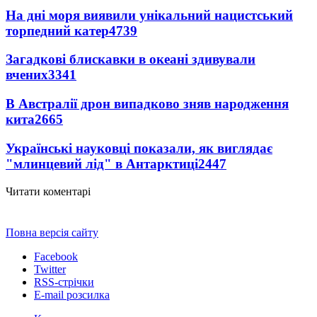
На дні моря виявили унікальний нацистський
торпедний катер
4739
Загадкові блискавки в океані здивували
вчених
3341
В Австралії дрон випадково зняв народження
кита
2665
Українські науковці показали, як виглядає
"млинцевий лід" в Антарктиці
2447
Читати коментарі
Повна версія сайту
Facebook
Twitter
RSS-стрічки
E-mail розсилка