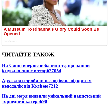
ЧИТАЙТЕ ТАКОЖ
На Сонці вперше побачили те, що раніше
існувало лише в теорії
27054
Археологи зробили несподіване відкриття
неподалік від Колізею
7212
На дні моря виявили унікальний нацистський
торпедний катер
5690