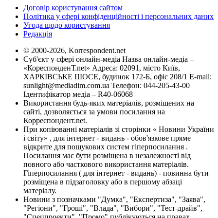
Договір користування сайтом
Політика у сфері конфіденційності і персональних даних
Угода щодо користування
Редакція
© 2000-2026, Korrespondent.net
Суб'єкт у сфері онлайн-медіа Назва онлайн-медіа –
«КореспонденТ.net» Адреса: 02091, місто Київ,
ХАРКІВСЬКЕ ШОСЕ, будинок 172-Б, офіс 208/1 E-mail:
sunlight@mediadim.com.ua
Телефон: 044-205-43-00
Ідентифікатор медіа – R40-06068
Використання будь-яких матеріалів, розміщених на
сайті, дозволяється за умови посилання на
Корреспондент.net.
При копіюванні матеріалів зі сторінки « Новини України
і світу» , для інтернет - видань - обов'язкове пряме
відкрите для пошукових систем гіперпосилання .
Посилання має бути розміщена в незалежності від
повного або часткового використання матеріалів.
Гіперпосилання ( для інтернет - видань) - повинна бути
розміщена в підзаголовку або в першому абзаці
матеріалу.
Новини з позначками "Думка", "Експертиза", "Заява",
"Регіони", "Гроші", "Влада", "Вибори", "Тест-драйв",
"Спецпроекти", "Промо" публікуються на правах