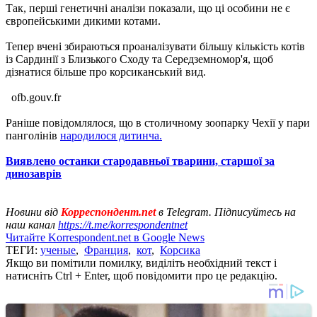
Так, перші генетичні аналізи показали, що ці особини не є
європейськими дикими котами.
Тепер вчені збираються проаналізувати більшу кількість котів
із Сардинії з Близького Сходу та Середземномор'я, щоб
дізнатися більше про корсиканський вид.
ofb.gouv.fr
Раніше повідомлялося, що в столичному зоопарку Чехії у пари
панголінів
народилося дитинча.
Виявлено останки стародавньої тварини, старшої за
динозаврів
Новини від
Корреспондент.net
в Telegram. Підписуйтесь на
наш канал
https://t.me/korrespondentnet
Читайте Korrespondent.net в Google News
ТЕГИ:
ученые
,
Франция
,
кот
,
Корсика
Якщо ви помітили помилку, виділіть необхідний текст і
натисніть Ctrl + Enter, щоб повідомити про це редакцію.