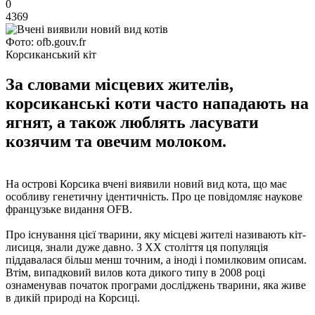
0
4369
Фото: ofb.gouv.fr
Корсиканський кіт
За словами місцевих жителів,
корсиканські коти часто нападають на
ягнят, а також люблять ласувати
козячим та овечим молоком.
На острові Корсика вчені виявили новий вид кота, що має
особливу генетичну ідентичність. Про це повідомляє наукове
французьке видання OFB.
Про існування цієї тварини, яку місцеві жителі називають кіт-
лисиця, знали дуже давно. З ХХ століття ця популяція
піддавалася більш менш точним, а іноді і помилковим описам.
Втім, випадковий вилов кота дикого типу в 2008 році
ознаменував початок програми досліджень тварини, яка живе
в дикій природі на Корсиці.