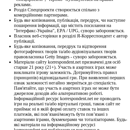
реклами.
Розділ Спецпроекти створюється спільно з
комерційними партнерами.
Будь яке копіювання, публікація, передрук, чи наступне
поширення інформації, що містить посилання на
"Інтерфакс-Україна", EPA / UPG, суворо забороняється.
Власник веб-сторінки в розділі Я-Корреспондент є автор
публікації.
Будь-яке копіювання, передрук та відтворення
фотографічних творів та/або аудіовізуальних творів
правовласника Getty Images - суворо забороняється.
Матеріали сайту korrespondent.net призначені для осіб
старше 21 року (21+). Участь в азартних іграх може
викликати ігрову залежність. Дотримуйтесь правил
(принципів) відповідальної гри. При виявленні перших
ознак залежності негайно зверніться до спеціаліста.
Пам'ятайте, що участь в азартних іграх не може бути
джерелом доходів або альтернативою роботі.
Інформаційний ресурс korrespondent.net не проводить
ігри на реальні та/або віртуальні гроші, також сайт не
приймає ні в якій формі оплату ставок та інших
платежів, які пов’язані/можуть бути пов’язані з
азартними іграми, букмекерами чи тоталізаторами. Будь-
які матеріали на інформаційному ресурсі
korrespondent.net публікуються виключно в