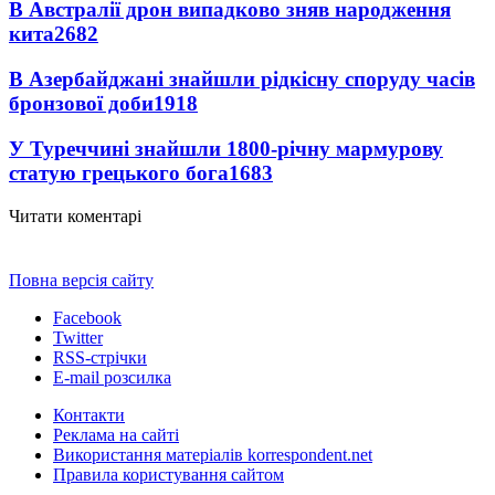
В Австралії дрон випадково зняв народження
кита
2682
В Азербайджані знайшли рідкісну споруду часів
бронзової доби
1918
У Туреччині знайшли 1800-річну мармурову
статую грецького бога
1683
Читати коментарі
Повна версія сайту
Facebook
Twitter
RSS-стрічки
E-mail розсилка
Контакти
Реклама на сайті
Використання матеріалів korrespondent.net
Правила користування сайтом