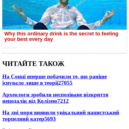
ЧИТАЙТЕ ТАКОЖ
На Сонці вперше побачили те, що раніше
існувало лише в теорії
27055
Археологи зробили несподіване відкриття
неподалік від Колізею
7212
На дні моря виявили унікальний нацистський
торпедний катер
5693