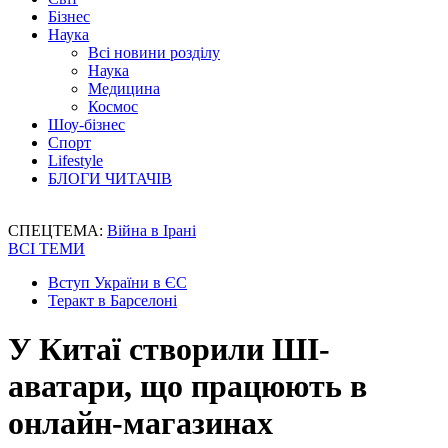
Бізнес
Наука
Всі новини розділу
Наука
Медицина
Космос
Шоу-бізнес
Спорт
Lifestyle
БЛОГИ ЧИТАЧІВ
СПЕЦТЕМА:
Війна в Ірані
ВСІ ТЕМИ
Вступ України в ЄС
Теракт в Барселоні
У Китаї створили ШІ-
аватари, що працюють в
онлайн-магазинах