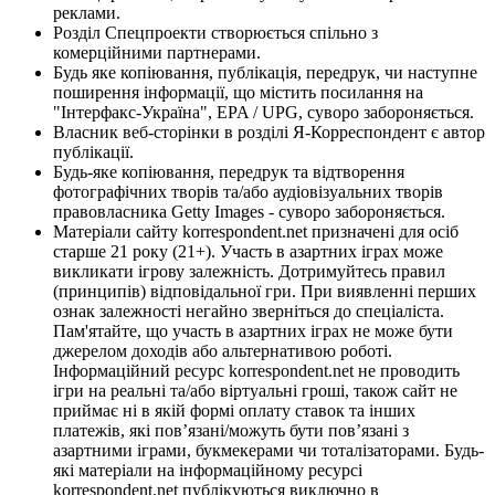
реклами.
Розділ Спецпроекти створюється спільно з
комерційними партнерами.
Будь яке копіювання, публікація, передрук, чи наступне
поширення інформації, що містить посилання на
"Інтерфакс-Україна", EPA / UPG, суворо забороняється.
Власник веб-сторінки в розділі Я-Корреспондент є автор
публікації.
Будь-яке копіювання, передрук та відтворення
фотографічних творів та/або аудіовізуальних творів
правовласника Getty Images - суворо забороняється.
Матеріали сайту korrespondent.net призначені для осіб
старше 21 року (21+). Участь в азартних іграх може
викликати ігрову залежність. Дотримуйтесь правил
(принципів) відповідальної гри. При виявленні перших
ознак залежності негайно зверніться до спеціаліста.
Пам'ятайте, що участь в азартних іграх не може бути
джерелом доходів або альтернативою роботі.
Інформаційний ресурс korrespondent.net не проводить
ігри на реальні та/або віртуальні гроші, також сайт не
приймає ні в якій формі оплату ставок та інших
платежів, які пов’язані/можуть бути пов’язані з
азартними іграми, букмекерами чи тоталізаторами. Будь-
які матеріали на інформаційному ресурсі
korrespondent.net публікуються виключно в