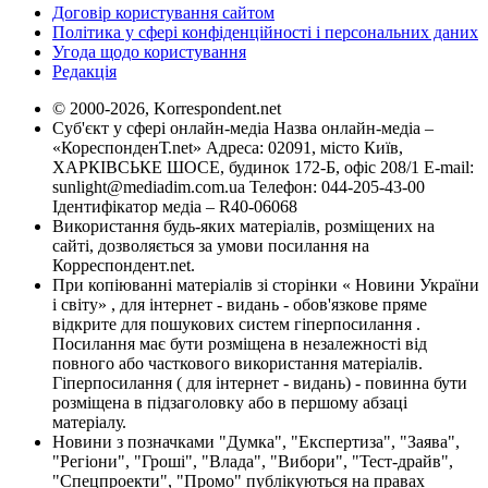
Договір користування сайтом
Політика у сфері конфіденційності і персональних даних
Угода щодо користування
Редакція
© 2000-2026, Korrespondent.net
Суб'єкт у сфері онлайн-медіа Назва онлайн-медіа –
«КореспонденТ.net» Адреса: 02091, місто Київ,
ХАРКІВСЬКЕ ШОСЕ, будинок 172-Б, офіс 208/1 E-mail:
sunlight@mediadim.com.ua
Телефон: 044-205-43-00
Ідентифікатор медіа – R40-06068
Використання будь-яких матеріалів, розміщених на
сайті, дозволяється за умови посилання на
Корреспондент.net.
При копіюванні матеріалів зі сторінки « Новини України
і світу» , для інтернет - видань - обов'язкове пряме
відкрите для пошукових систем гіперпосилання .
Посилання має бути розміщена в незалежності від
повного або часткового використання матеріалів.
Гіперпосилання ( для інтернет - видань) - повинна бути
розміщена в підзаголовку або в першому абзаці
матеріалу.
Новини з позначками "Думка", "Експертиза", "Заява",
"Регіони", "Гроші", "Влада", "Вибори", "Тест-драйв",
"Спецпроекти", "Промо" публікуються на правах