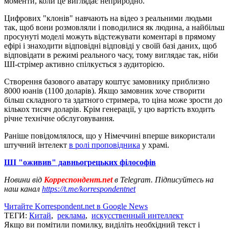
моменти, коли це виглядає неприродно.
Цифрових "клонів" навчають на відео з реальними людьми
так, щоб вони розмовляли і поводилися як людина, а найбільш
просунуті моделі можуть відстежувати коментарі в прямому
ефірі і знаходити відповідні відповіді у своїй базі даних, щоб
відповідати в режимі реального часу, тому виглядає так, ніби
ШІ-стрімер активно спілкується з аудиторією.
Створення базового аватару коштує замовнику приблизно
8000 юанів (1100 доларів). Якщо замовник хоче створити
більш складного та здатного стримера, то ціна може зрости до
кількох тисяч доларів. Крім генерації, у цю вартість входить
річне технічне обслуговування.
Раніше повідомлялося, що у Німеччині вперше використали
штучний інтелект
в ролі проповідника
у храмі.
ШІ "оживив" давньогрецьких філософів
Новини від
Корреспондент.net
в Telegram. Підписуйтесь на
наш канал
https://t.me/korrespondentnet
Читайте Korrespondent.net в Google News
ТЕГИ:
Китай
,
реклама
,
искусственный интеллект
Якщо ви помітили помилку, виділіть необхідний текст і