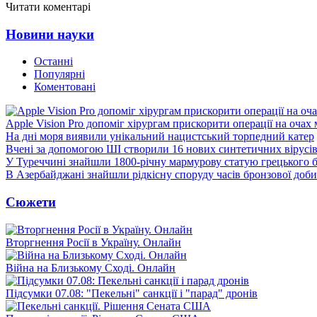
Читати коментарі
Новини науки
Останні
Популярні
Коментовані
Apple Vision Pro допоміг хірургам прискорити операції на очах
На дні моря виявили унікальний нацистський торпедний катер
Вчені за допомогою ШІ створили 16 нових синтетичних вірусі
У Туреччині знайшли 1800-річну мармурову статую грецького 
В Азербайджані знайшли рідкісну споруду часів бронзової доби
Сюжети
Вторгнення Росії в Україну. Онлайн
Війна на Близькому Сході. Онлайн
Підсумки 07.08: "Пекельні" санкції і "парад" дронів