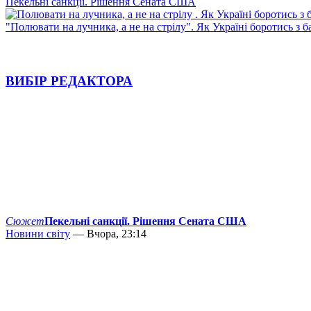
Пекельні санкції. Рішення Сената США
"Полювати на лучника, а не на стрілу". Як Україні боротись з 
ВИБІР РЕДАКТОРА
Сюжет
Пекельні санкції. Рішення Сената США
Новини світу
— Вчора, 23:14