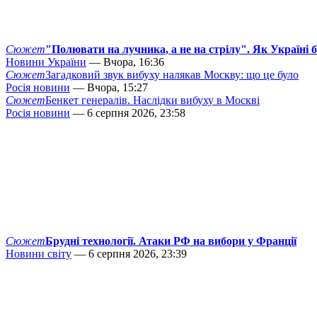
Сюжет
"Полювати на лучника, а не на стрілу". Як Україні 
Новини України
— Вчора, 16:36
Сюжет
Загадковий звук вибуху налякав Москву: що це було
Росія новини
— Вчора, 15:27
Сюжет
Бенкет генералів. Наслідки вибуху в Москві
Росія новини
— 6 серпня 2026, 23:58
Сюжет
Брудні технології. Атаки РФ на вибори у Франції
Новини світу
— 6 серпня 2026, 23:39