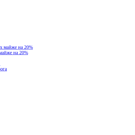
 майже на 20%
в
бога