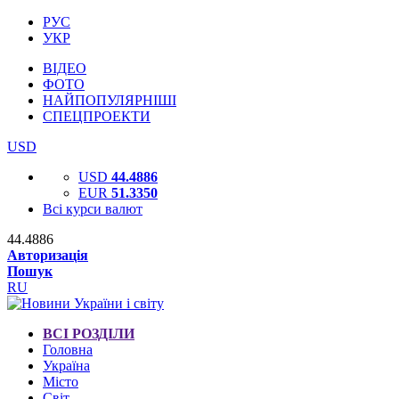
РУС
УКР
ВІДЕО
ФОТО
НАЙПОПУЛЯРНІШІ
СПЕЦПРОЕКТИ
USD
USD
44.4886
EUR
51.3350
Всі курси валют
44.4886
Авторизація
Пошук
RU
ВСІ РОЗДІЛИ
Головна
Україна
Місто
Світ