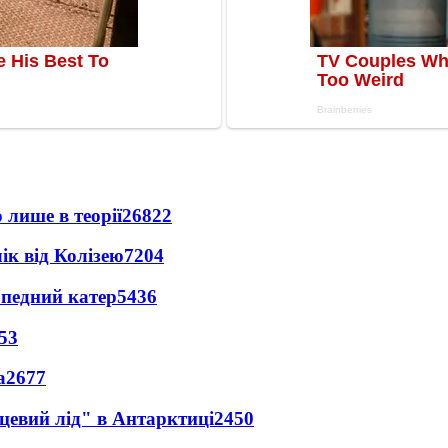
 лише в теорії
26822
ік від Колізею
7204
рпедний катер
5436
53
а
2677
цевий лід" в Антарктиці
2450