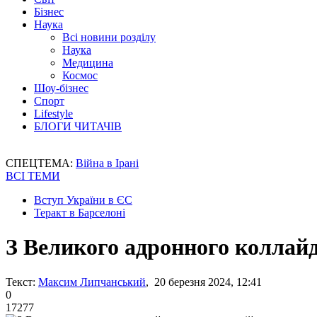
Бізнес
Наука
Всі новини розділу
Наука
Медицина
Космос
Шоу-бізнес
Спорт
Lifestyle
БЛОГИ ЧИТАЧІВ
СПЕЦТЕМА:
Війна в Ірані
ВСІ ТЕМИ
Вступ України в ЄС
Теракт в Барселоні
З Великого адронного коллайд
Текст:
Максим Липчанський
, 20 березня 2024, 12:41
0
17277