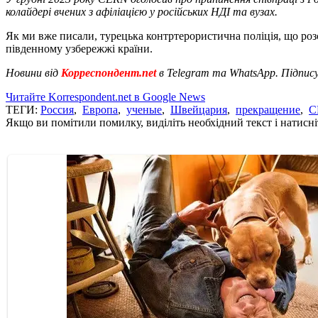
колайдері вчених з афіліацією у російських НДІ та вузах.
Як ми вже писали, турецька контртерористична поліція, що розс
південному узбережжі країни.
Новини від
Корреспондент.net
в Telegram та WhatsApp. Підпис
Читайте Korrespondent.net в Google News
ТЕГИ:
Россия
,
Европа
,
ученые
,
Швейцария
,
прекращение
,
C
Якщо ви помітили помилку, виділіть необхідний текст і натисніт