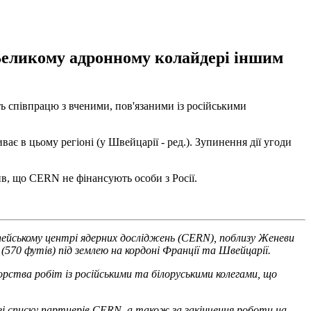
 Великому адронному колайдері іншим
 співпрацю з вченими, пов'язаними із російськими
ває в цьому регіоні (у Швейцарії - ред.). Зупинення дії угоди
ив, що CERN не фінансують особи з Росії.
опейському центрі ядерних досліджень (CERN), поблизу Женеви
(570 футів) під землею на кордоні Франції та Швейцарії.
вторства робіт із російськими та білоруськими колегами, що
 зі списку партнерів CERN, а також за закінчення роботи на