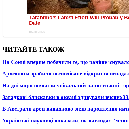
ЧИТАЙТЕ ТАКОЖ
На Сонці вперше побачили те, що раніше існувало
Археологи зробили несподіване відкриття неподал
На дні моря виявили унікальний нацистський то
Загадкові блискавки в океані здивували вчених
33
В Австралії дрон випадково зняв народження кит
Українські науковці показали, як виглядає "млин