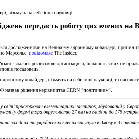
і, візьмуть на себе інші науковці
ліджень передасть роботу цих вчених на
ься дослідженнями на Великому адронному колайдері, припинить
рно Марсольє,
повідомляє
The Insider.
язані з якоюсь російською організацією, більшість з них не прожи
озповів посадовець.
андронному колайдері, візьмуть на себе інші науковці, та наголос
к РФ назвав рішення керівництва CERN "політичним".
ий у світі прискорювач елементарних частинок, збудований у Євр
унелі (у формі тора окружністю 27 км) на глибині до 175 метрів 
астина західних та українських вчених висунула відмову від співа
осією з листопада 2024 року, проголосувавши за виключення Росії