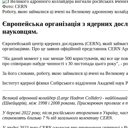
Фото: CERN
Роботу, якою займалися ці вчені на Великому адронному колайдер
Європейська організація з ядерних дос
науковцям.
Європейський центр ядерних досліджень (CERN), який займаєт
організаціями. Про це заявив офіційний представник CERN А
"На даний момент у нас менше 500 користувачів, які все ще пов'
про співпрацю набуде чинності з 30 листопада цього року", - р
За його словами, роботу, якою займалися ці вчені на Великому 
Інститут ядерної фізики Сибірського відділення Академії нау
Великий адронний колайдер (Large Hadron Collider) - найбільш
(Швейцарія), між 1998 і 2008 роками. Прискорювач пролягає в т
У березні 2022 року, після російського вторгнення в Україну, ч
становлять близько 7 % від загального колективу CERN.
У грудні 2023 року CERN оголосив про припинення співпраці з Р