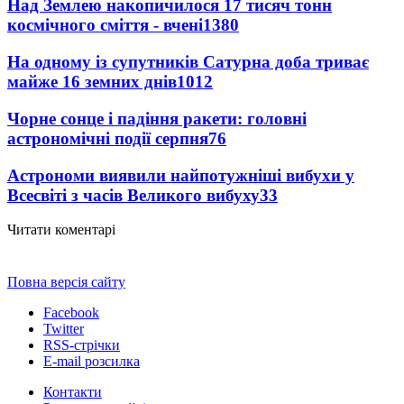
Над Землею накопичилося 17 тисяч тонн
космічного сміття - вчені
1380
На одному із супутників Сатурна доба триває
майже 16 земних днів
1012
Чорне сонце і падіння ракети: головні
астрономічні події серпня
76
Астрономи виявили найпотужніші вибухи у
Всесвіті з часів Великого вибуху
33
Читати коментарі
Повна версія сайту
Facebook
Twitter
RSS-стрічки
E-mail розсилка
Контакти