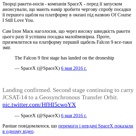
Творці ракети-носія - компанія SpaceX - перед її запуском
анонсували, що мають намір зробити чергову спробу посадки
її першого щабля на платформу в океані під назвою Of Course
I Still Love You.
Сам Ілон Маск наголосив, що через високу швидкість ракети
цього разу її успішна посадка малоймовірна. Проте,
приземлитися на платформу перший щабель Falcon 9 все-таки
зміг.
The Falcon 9 first stage has landed on the droneship
— SpaceX (@SpaceX)
6 мая 2016 г.
Landing confirmed. Second stage continuing to carry
JCSAT-14 to a Geosynchronous Transfer Orbit.
pic.twitter.com/HfHI5cwoYX
— SpaceX (@SpaceX)
6 мая 2016 г.
Раніше повідомлялося, що
перемоги і невдачі SpaceX показали
в одному відео
.