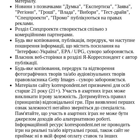
матеріалу.
Новини з позначками "Думка", "Експертиза", "Заява",
"Регіони", "Гроші", "Влада", "Вибори", "Тест-драйв",
"Спецпроекти", "Промо" публікуються на правах
реклами.
Розділ Спецпроекти створюється спільно з
комерційними партнерами.
Будь яке копіювання, публікація, передрук, чи наступне
поширення інформації, що містить посилання на
"Інтерфакс-Україна", EPA / UPG, суворо забороняється.
Власник веб-сторінки в розділі Я-Корреспондент є автор
публікації.
Будь-яке копіювання, передрук та відтворення
фотографічних творів та/або аудіовізуальних творів
правовласника Getty Images - суворо забороняється.
Матеріали сайту korrespondent.net призначені для осіб
старше 21 року (21+). Участь в азартних іграх може
викликати ігрову залежність. Дотримуйтесь правил
(принципів) відповідальної гри. При виявленні перших
ознак залежності негайно зверніться до спеціаліста.
Пам'ятайте, що участь в азартних іграх не може бути
джерелом доходів або альтернативою роботі.
Інформаційний ресурс korrespondent.net не проводить
ігри на реальні та/або віртуальні гроші, також сайт не
приймає ні в якій формі оплату ставок та інших