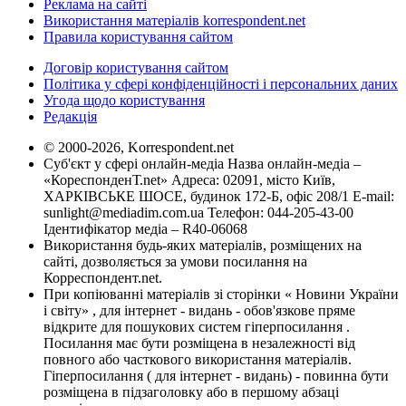
Реклама на сайті
Використання матеріалів korrespondent.net
Правила користування сайтом
Договір користування сайтом
Політика у сфері конфіденційності і персональних даних
Угода щодо користування
Редакція
© 2000-2026, Korrespondent.net
Суб'єкт у сфері онлайн-медіа Назва онлайн-медіа –
«КореспонденТ.net» Адреса: 02091, місто Київ,
ХАРКІВСЬКЕ ШОСЕ, будинок 172-Б, офіс 208/1 E-mail:
sunlight@mediadim.com.ua
Телефон: 044-205-43-00
Ідентифікатор медіа – R40-06068
Використання будь-яких матеріалів, розміщених на
сайті, дозволяється за умови посилання на
Корреспондент.net.
При копіюванні матеріалів зі сторінки « Новини України
і світу» , для інтернет - видань - обов'язкове пряме
відкрите для пошукових систем гіперпосилання .
Посилання має бути розміщена в незалежності від
повного або часткового використання матеріалів.
Гіперпосилання ( для інтернет - видань) - повинна бути
розміщена в підзаголовку або в першому абзаці