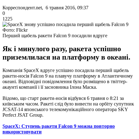
Корреспондент.net, 6 травня 2016, 09:37
0
1225
Фото: Flickr
Перший щабель ракети Falcon 9 посадили вдруге
Як і минулого разу, ракета успішно
приземлилася на платформу в океані.
Компанія SpaceX вдруге успішно посадила перший щабель
ракети-носія Falcon 9 на плавучу платформу в Атлантичному
океані. Відповідні повідомлення було розміщено в твіттер-
акаунті компанії і її засновника Ілона Маска.
Відомо, що старт ракети-носія відбувся 6 травня о 8:21 за
київським часом. Ракеті слід було вивести на орбіту супутник
JCSAT-14 японського телекомунікаційного оператора SKY
Perfect JSAT Group.
SpaceX: Ступень ракети Falcon 9 можна повторно
використовувати