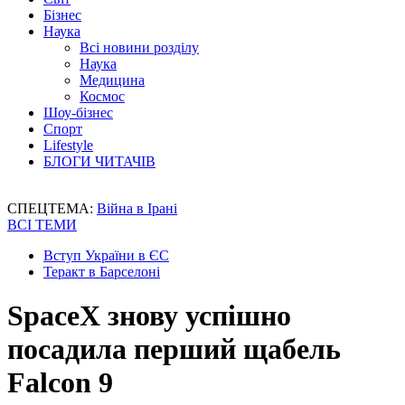
Бізнес
Наука
Всі новини розділу
Наука
Медицина
Космос
Шоу-бізнес
Спорт
Lifestyle
БЛОГИ ЧИТАЧІВ
СПЕЦТЕМА:
Війна в Ірані
ВСІ ТЕМИ
Вступ України в ЄС
Теракт в Барселоні
SpaceX знову успішно
посадила перший щабель
Falcon 9