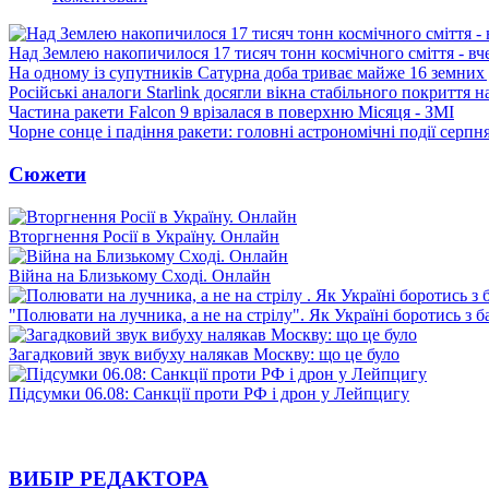
Над Землею накопичилося 17 тисяч тонн космічного сміття - вч
На одному із супутників Сатурна доба триває майже 16 земних 
Російські аналоги Starlink досягли вікна стабільного покриття 
Частина ракети Falcon 9 врізалася в поверхню Місяця - ЗМІ
Чорне сонце і падіння ракети: головні астрономічні події серпн
Сюжети
Вторгнення Росії в Україну. Онлайн
Війна на Близькому Сході. Онлайн
"Полювати на лучника, а не на стрілу". Як Україні боротись з 
Загадковий звук вибуху налякав Москву: що це було
Підсумки 06.08: Санкції проти РФ і дрон у Лейпцигу
ВИБІР РЕДАКТОРА