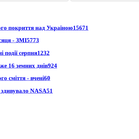
ного покриття над Україною
15671
сяця - ЗМІ
5773
і події серпня
1232
же 16 земних днів
924
о сміття - вчені
60
ty здивувало NASA
51