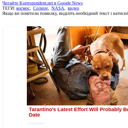
Читайте Korrespondent.net в Google News
ТЕГИ:
космос
,
Солнце
,
NASA
,
видео
Якщо ви помітили помилку, виділіть необхідний текст і натисніт