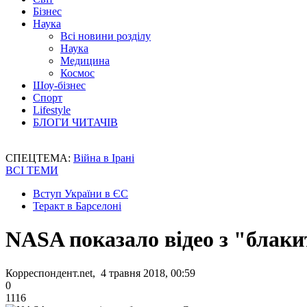
Бізнес
Наука
Всі новини розділу
Наука
Медицина
Космос
Шоу-бізнес
Спорт
Lifestyle
БЛОГИ ЧИТАЧІВ
СПЕЦТЕМА:
Війна в Ірані
ВСІ ТЕМИ
Вступ України в ЄС
Теракт в Барселоні
NASA показало відео з "блак
Корреспондент.net, 4 травня 2018, 00:59
0
1116