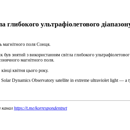
а глибокого ультрафіолетового діапазону
ть магнітного поля Сонця.
к був знятий з використанням світла глибокого ультрафіолетовог
 сонячного магнітного поля.
кінці квітня цього року.
Solar Dynamics Observatory satellite in extreme ultraviolet light — a t
ш канал
https://t.me/korrespondentnet