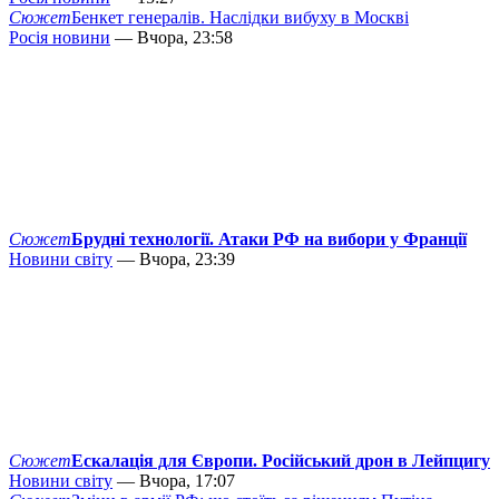
Сюжет
Бенкет генералів. Наслідки вибуху в Москві
Росія новини
— Вчора, 23:58
Сюжет
Брудні технології. Атаки РФ на вибори у Франції
Новини світу
— Вчора, 23:39
Сюжет
Ескалація для Європи. Російський дрон в Лейпцигу
Новини світу
— Вчора, 17:07