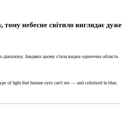
, тому небесне світило виглядає дуже
о діапазону.
Завдяки цьому стала видна одиночна область
ype of light that human eyes can't see — and colorized in blue.