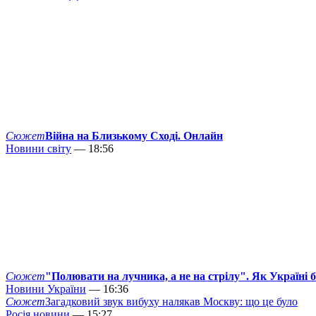
Сюжет
Війна на Близькому Сході. Онлайн
Новини світу
— 18:56
Сюжет
"Полювати на лучника, а не на стрілу". Як Україні 
Новини України
— 16:36
Сюжет
Загадковий звук вибуху налякав Москву: що це було
Росія новини
— 15:27