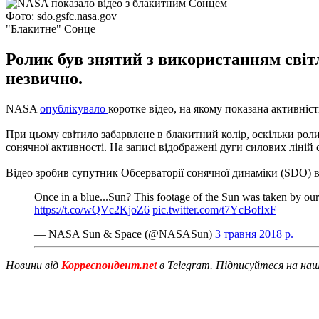
Фото: sdo.gsfc.nasa.gov
"Блакитне" Сонце
Ролик був знятий з використанням світл
незвично.
NASA
опублікувало
коротке відео, на якому показана активніс
При цьому світило забарвлене в блакитний колір, оскільки роли
сонячної активності.
На записі відображені дуги силових ліній
Відео зробив супутник Обсерваторії сонячної динаміки (SDO) в 
Once in a blue...Sun? This footage of the Sun was taken by our 
https://t.co/wQVc2KjoZ6
pic.twitter.com/t7YcBofIxF
— NASA Sun & Space (@NASASun)
3 травня 2018 р.
Новини від
Корреспондент.net
в Telegram. Підписуйтеся на на