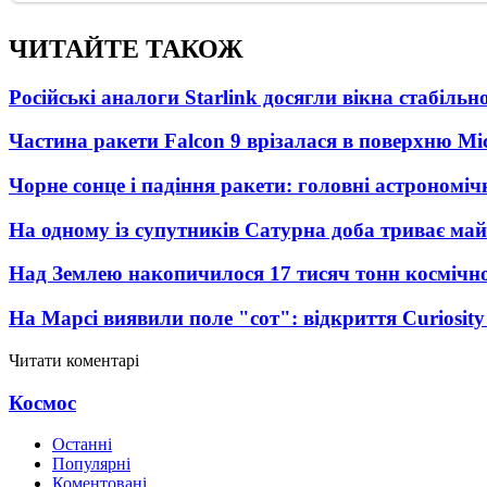
ЧИТАЙТЕ ТАКОЖ
Російські аналоги Starlink досягли вікна стабіль
Частина ракети Falcon 9 врізалася в поверхню Мі
Чорне сонце і падіння ракети: головні астрономічн
На одному із супутників Сатурна доба триває май
Над Землею накопичилося 17 тисяч тонн космічног
На Марсі виявили поле "сот": відкриття Curiosi
Читати коментарі
Космос
Останні
Популярні
Коментовані