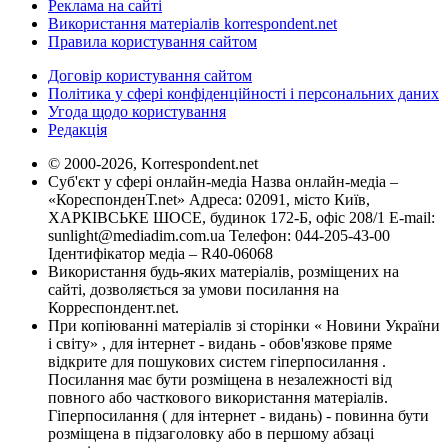
Реклама на сайті
Використання матеріалів korrespondent.net
Правила користування сайтом
Договір користування сайтом
Політика у сфері конфіденційності і персональних даних
Угода щодо користування
Редакція
© 2000-2026, Korrespondent.net
Суб'єкт у сфері онлайн-медіа Назва онлайн-медіа –
«КореспонденТ.net» Адреса: 02091, місто Київ,
ХАРКІВСЬКЕ ШОСЕ, будинок 172-Б, офіс 208/1 E-mail:
sunlight@mediadim.com.ua
Телефон: 044-205-43-00
Ідентифікатор медіа – R40-06068
Використання будь-яких матеріалів, розміщених на
сайті, дозволяється за умови посилання на
Корреспондент.net.
При копіюванні матеріалів зі сторінки « Новини України
і світу» , для інтернет - видань - обов'язкове пряме
відкрите для пошукових систем гіперпосилання .
Посилання має бути розміщена в незалежності від
повного або часткового використання матеріалів.
Гіперпосилання ( для інтернет - видань) - повинна бути
розміщена в підзаголовку або в першому абзаці