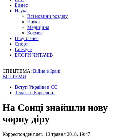
Бізнес
Наука
Всі новини розділу
Наука
Медицина
Космос
Шоу-бізнес
Спорт
Lifestyle
БЛОГИ ЧИТАЧІВ
СПЕЦТЕМА:
Війна в Ірані
ВСІ ТЕМИ
Вступ України в ЄС
Теракт в Барселоні
На Сонці знайшли нову
чорну діру
Корреспондент.net, 13 травня 2018, 19:47