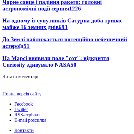
Чорне сонце і падіння ракети: головні
астрономічні події серпня
1226
На одному із супутників Сатурна доба триває
майже 16 земних днів
693
До Землі наближається потенційно небезпечний
астероїд
51
На Марсі виявили поле "сот": відкриття
Curiosity здивувало NASA
50
Читати коментарі
Повна версія сайту
Facebook
Twitter
RSS-стрічки
E-mail розсилка
Контакти