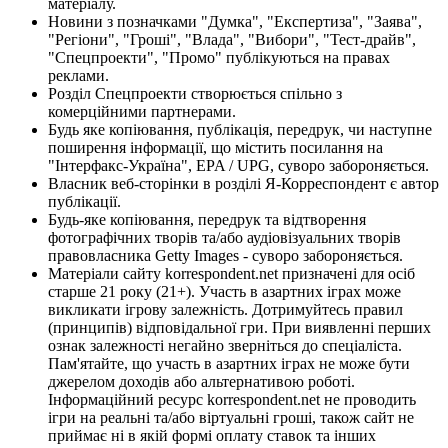
матеріалу.
Новини з позначками "Думка", "Експертиза", "Заява",
"Регіони", "Гроші", "Влада", "Вибори", "Тест-драйв",
"Спецпроекти", "Промо" публікуються на правах
реклами.
Розділ Спецпроекти створюється спільно з
комерційними партнерами.
Будь яке копіювання, публікація, передрук, чи наступне
поширення інформації, що містить посилання на
"Інтерфакс-Україна", EPA / UPG, суворо забороняється.
Власник веб-сторінки в розділі Я-Корреспондент є автор
публікації.
Будь-яке копіювання, передрук та відтворення
фотографічних творів та/або аудіовізуальних творів
правовласника Getty Images - суворо забороняється.
Матеріали сайту korrespondent.net призначені для осіб
старше 21 року (21+). Участь в азартних іграх може
викликати ігрову залежність. Дотримуйтесь правил
(принципів) відповідальної гри. При виявленні перших
ознак залежності негайно зверніться до спеціаліста.
Пам'ятайте, що участь в азартних іграх не може бути
джерелом доходів або альтернативою роботі.
Інформаційний ресурс korrespondent.net не проводить
ігри на реальні та/або віртуальні гроші, також сайт не
приймає ні в якій формі оплату ставок та інших