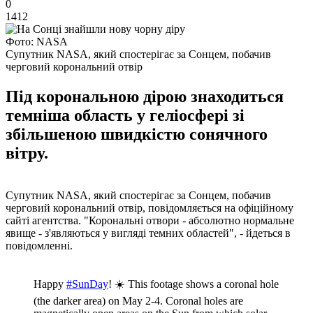
0
1412
Фото: NASA
Супутник NASA, який спостерігає за Сонцем, побачив
черговий корональний отвір
Під корональною дірою знаходиться
темніша область у геліосфері зі
збільшеною швидкістю сонячного
вітру.
Супутник NASA, який спостерігає за Сонцем, побачив
черговий корональний отвір, повідомляється на офіційному
сайті агентства. "Корональні отвори - абсолютно нормальне
явище - з'являються у вигляді темних областей", - йдеться в
повідомленні.
Happy
#SunDay
! ☀️ This footage shows a coronal hole
(the darker area) on May 2-4. Coronal holes are