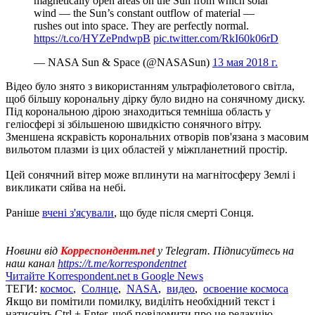
magnetically open areas on the Sun from which solar
wind — the Sun’s constant outflow of material —
rushes out into space. They are perfectly normal.
https://t.co/HYZePndwpB
pic.twitter.com/RkI60k06rD
— NASA Sun & Space (@NASASun)
13 мая 2018 г.
Відео було знято з використанням ультрафіолетового світла,
щоб більшу корональну дірку було видно на сонячному диску.
Під корональною дірою знаходиться темніша область у
геліосфері зі збільшеною швидкістю сонячного вітру.
Зменшена яскравість корональних отворів пов'язана з масовим
вильотом плазми із цих областей у міжпланетний простір.
Цей сонячний вітер може вплинути на магнітосферу Землі і
викликати сяйва на небі.
Раніше
вчені з'ясували
, що буде після смерті Сонця.
Новини від
Корреспондент.net
у Telegram. Підписуйтесь на
наш канал
https://t.me/korrespondentnet
Читайте Korrespondent.net в Google News
ТЕГИ:
космос
,
Солнце
,
NASA
,
видео
,
освоение космоса
Якщо ви помітили помилку, виділіть необхідний текст і
натисніть Ctrl + Enter, щоб повідомити про це редакцію.