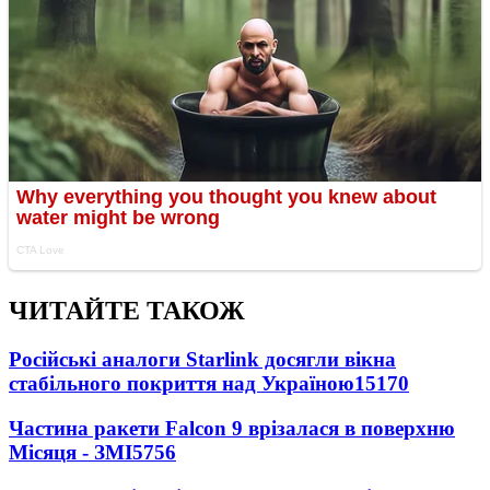
ЧИТАЙТЕ ТАКОЖ
Російські аналоги Starlink досягли вікна
стабільного покриття над Україною
15170
Частина ракети Falcon 9 врізалася в поверхню
Місяця - ЗМІ
5756