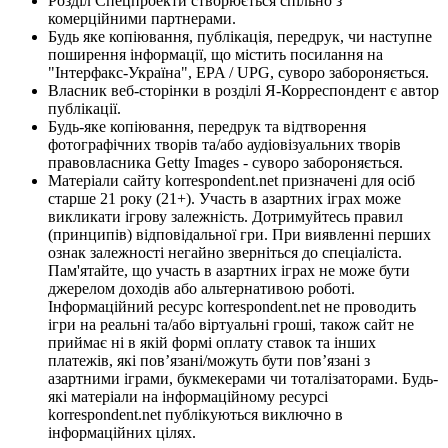
Розділ Спецпроекти створюється спільно з
комерційними партнерами.
Будь яке копіювання, публікація, передрук, чи наступне
поширення інформації, що містить посилання на
"Інтерфакс-Україна", EPA / UPG, суворо забороняється.
Власник веб-сторінки в розділі Я-Корреспондент є автор
публікації.
Будь-яке копіювання, передрук та відтворення
фотографічних творів та/або аудіовізуальних творів
правовласника Getty Images - суворо забороняється.
Матеріали сайту korrespondent.net призначені для осіб
старше 21 року (21+). Участь в азартних іграх може
викликати ігрову залежність. Дотримуйтесь правил
(принципів) відповідальної гри. При виявленні перших
ознак залежності негайно зверніться до спеціаліста.
Пам'ятайте, що участь в азартних іграх не може бути
джерелом доходів або альтернативою роботі.
Інформаційний ресурс korrespondent.net не проводить
ігри на реальні та/або віртуальні гроші, також сайт не
приймає ні в якій формі оплату ставок та інших
платежів, які пов’язані/можуть бути пов’язані з
азартними іграми, букмекерами чи тоталізаторами. Будь-
які матеріали на інформаційному ресурсі
korrespondent.net публікуються виключно в
інформаційних цілях.