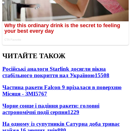
ЧИТАЙТЕ ТАКОЖ
Російські аналоги Starlink досягли вікна
стабільного покриття над Україною
15508
Частина ракети Falcon 9 врізалася в поверхню
Місяця - ЗМІ
5767
Чорне сонце і падіння ракети: головні
астрономічні події серпня
1229
На одному із супутників Сатурна доба триває
майже 16 земних днів
880