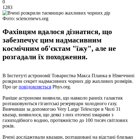
0
1283
Фото: sciencenews.org
Фахівцям вдалося дізнатися, що
забезпечує цим надмасивним
космічним об'єктам "їжу", але не
розгадали їх походження.
В Інституті астрономії Товариства Макса Планка в Німеччині
розкрили секрет надмасивних чорних дір жахливих розмірів.
Про це
повідомляється
Phys.org.
Раніше астрономи виявили, що навколо ранніх галактик
розташовуються гігантські резервуари холодного газу.
Вивчивши за допомогою Very Large Telescope в Чилі 31
квазар, виявилося, що деякі з них оточені хмарами з
газоподібного водню, протяжністю до 100 тисяч світлових
років.
Вчені досліджували квазари, розташовані на відстані близько