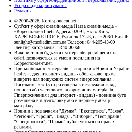
Політика у сфері конфіденційності і персональних даних
Угода щодо користування
Редакція
© 2000-2026, Korrespondent.net
Суб'єкт у сфері онлайн-медіа Назва онлайн-медіа –
«КореспонденТ.net» Адреса: 02091, місто Київ,
ХАРКІВСЬКЕ ШОСЕ, будинок 172-Б, офіс 208/1 E-mail:
sunlight@mediadim.com.ua
Телефон: 044-205-43-00
Ідентифікатор медіа – R40-06068
Використання будь-яких матеріалів, розміщених на
сайті, дозволяється за умови посилання на
Корреспондент.net.
При копіюванні матеріалів зі сторінки « Новини України
і світу» , для інтернет - видань - обов'язкове пряме
відкрите для пошукових систем гіперпосилання .
Посилання має бути розміщена в незалежності від
повного або часткового використання матеріалів.
Гіперпосилання ( для інтернет - видань) - повинна бути
розміщена в підзаголовку або в першому абзаці
матеріалу.
Новини з позначками "Думка", "Експертиза", "Заява",
"Регіони", "Гроші", "Влада", "Вибори", "Тест-драйв",
"Спецпроекти", "Промо" публікуються на правах
реклами.