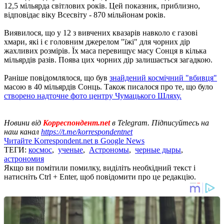
12,5 мільярда світлових років. Цей показник, приблизно,
відповідає віку Всесвіту - 870 мільйонам років.
Виявилося, що у 12 з вивчених квазарів навколо є газові
хмари, які і є головним джерелом "їжі" для чорних дір
жахливих розмірів. Їх маса перевищує масу Сонця в кілька
мільярдів разів. Поява цих чорних дір залишається загадкою.
Раніше повідомлялося, що був
знайдений космічний "вбивця"
масою в 40 мільярдів Сонць. Також писалося про те, що було
створено надточне фото центру Чумацького Шляху.
Новини від
Корреспондент.net
в Telegram. Підписуйтесь на
наш канал
https://t.me/korrespondentnet
Читайте Korrespondent.net в Google News
ТЕГИ:
космос
,
ученые
,
Астрономы
,
черные дыры
,
астрономия
Якщо ви помітили помилку, виділіть необхідний текст і
натисніть Ctrl + Enter, щоб повідомити про це редакцію.