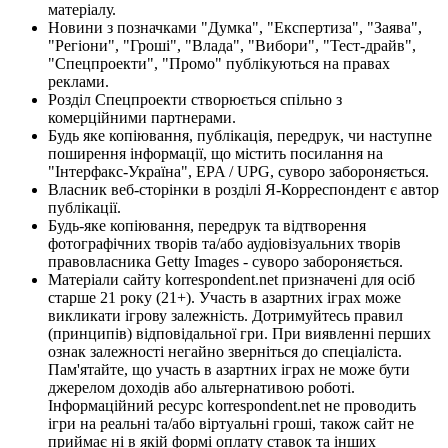
матеріалу.
Новини з позначками "Думка", "Експертиза", "Заява",
"Регіони", "Гроші", "Влада", "Вибори", "Тест-драйв",
"Спецпроекти", "Промо" публікуються на правах
реклами.
Розділ Спецпроекти створюється спільно з
комерційними партнерами.
Будь яке копіювання, публікація, передрук, чи наступне
поширення інформації, що містить посилання на
"Інтерфакс-Україна", EPA / UPG, суворо забороняється.
Власник веб-сторінки в розділі Я-Корреспондент є автор
публікації.
Будь-яке копіювання, передрук та відтворення
фотографічних творів та/або аудіовізуальних творів
правовласника Getty Images - суворо забороняється.
Матеріали сайту korrespondent.net призначені для осіб
старше 21 року (21+). Участь в азартних іграх може
викликати ігрову залежність. Дотримуйтесь правил
(принципів) відповідальної гри. При виявленні перших
ознак залежності негайно зверніться до спеціаліста.
Пам'ятайте, що участь в азартних іграх не може бути
джерелом доходів або альтернативою роботі.
Інформаційний ресурс korrespondent.net не проводить
ігри на реальні та/або віртуальні гроші, також сайт не
приймає ні в якій формі оплату ставок та інших