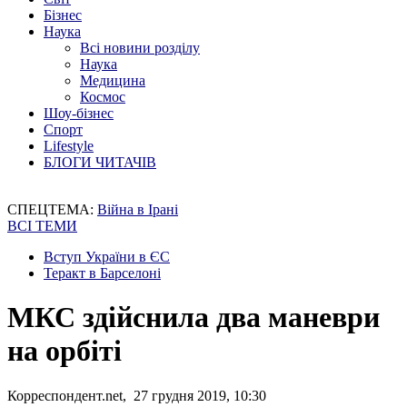
Бізнес
Наука
Всі новини розділу
Наука
Медицина
Космос
Шоу-бізнес
Спорт
Lifestyle
БЛОГИ ЧИТАЧІВ
СПЕЦТЕМА:
Війна в Ірані
ВСІ ТЕМИ
Вступ України в ЄС
Теракт в Барселоні
МКС здійснила два маневри
на орбіті
Корреспондент.net, 27 грудня 2019, 10:30