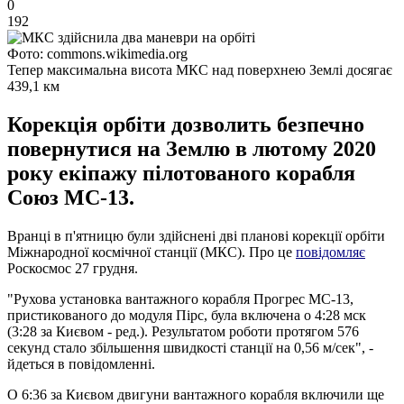
0
192
Фото: commons.wikimedia.org
Тепер максимальна висота МКС над поверхнею Землі досягає
439,1 км
Корекція орбіти дозволить безпечно
повернутися на Землю в лютому 2020
року екіпажу пілотованого корабля
Союз МС-13.
Вранці в п'ятницю були здійснені дві планові корекції орбіти
Міжнародної космічної станції (МКС). Про це
повідомляє
Роскосмос 27 грудня.
"Рухова установка вантажного корабля Прогрес МС-13,
пристикованого до модуля Пірс, була включена о 4:28 мск
(3:28 за Києвом - ред.). Результатом роботи протягом 576
секунд стало збільшення швидкості станції на 0,56 м/сек", -
йдеться в повідомленні.
О 6:36 за Києвом двигуни вантажного корабля включили ще