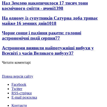
Над Землею накопичилося 17 тисяч тонн
космічного сміття - вчені
1398
На одному із супутників Сатурна доба триває
майже 16 земних днів
1018
Чорне сонце і падіння ракети: головні
астрономічні події серпня
77
Астрономи виявили найпотужніші вибухи у
Всесвіті з часів Великого вибуху
37
Читати коментарі
Повна версія сайту
Facebook
Twitter
RSS-стрічки
E-mail розсилка
Контакти