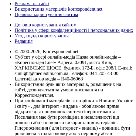
Реклама на сайті
Використання матеріалів korrespondent.net
Правила користування сайтом
Договір користування сайтом
Політика у сфері конфіденційності і персональних даних
Угода щодо користування
Редакція
© 2000-2026, Korrespondent.net
Суб'єкт у сфері онлайн-медіа Назва онлайн-медіа –
«КореспонденТ.net» Адреса: 02091, місто Київ,
ХАРКІВСЬКЕ ШОСЕ, будинок 172-Б, офіс 208/1 E-mail:
sunlight@mediadim.com.ua
Телефон: 044-205-43-00
Ідентифікатор медіа – R40-06068
Використання будь-яких матеріалів, розміщених на
сайті, дозволяється за умови посилання на
Корреспондент.net.
При копіюванні матеріалів зі сторінки « Новини України
і світу» , для інтернет - видань - обов'язкове пряме
відкрите для пошукових систем гіперпосилання .
Посилання має бути розміщена в незалежності від
повного або часткового використання матеріалів.
Гіперпосилання ( для інтернет - видань) - повинна бути
розміщена в підзаголовку або в першому абзаці