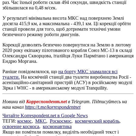
раз. Час їхньої роботи склав 494 секунди, швидкість станції
збільшилася на 0,48 м/сек.
У результаті мінімальна висота МКС над поверхнею Землі
досягла 415,9 км, а максимальна - 439,1 км. Ці корекції орбіти
станції провели для того, щоб дотримати технічні умови
безпечного режиму роботи двигунів.
Корекції дозволять безпечно повернутися на Землю в лютому
2020 року екіпажу пілотованого корабля Союз МС-13 в складі
Олександра Скворцова, італійця Луки Пармітано і американця
Ендрю Моргана.
Раніше повідомлялося, що
на борту МКС зламалися всі
туалети.
На космічній станції два туалети виробництва Росії -
асенізаційно-санітарний пристрій (АСУ) в російському модулі
Зірка і WHC - в американському модулі Tranquility.
Новини від
Корреспондент.net
в Telegram. Підписуйтесь на
наш канал
https://t.me/korrespondentnet
Читайте Korrespondent.net в Google News
ТЕГИ:
космос
,
МКС
,
Роскосмос
,
космический корабль
,
освоение космоса
,
космонавтика
Якщо ви помітили помилку, виділіть необхідний текст і