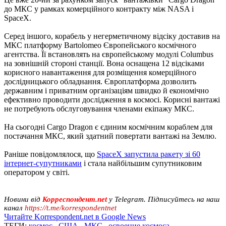
до МКС у рамках комерційного контракту між NASA і
SpaceX.
Серед іншого, корабель у негерметичному відсіку доставив на
МКС платформу Bartolomeo Європейського космічного
агентства. Її встановлять на європейському модулі Columbus
на зовнішній стороні станції. Вона оснащена 12 відсіками
корисного навантаження для розміщення комерційного
дослідницького обладнання. Європлатформа дозволить
державним і приватним організаціям швидко й економічно
ефективно проводити дослідження в космосі. Корисні вантажі
не потребують обслуговування членами екіпажу МКС.
На сьогодні Cargo Dragon є єдиним космічним кораблем для
постачання МКС, який здатний повертати вантажі на Землю.
Раніше повідомлялося, що
SpaceX запустила ракету зі 60
інтернет-супутниками
і стала найбільшим супутниковим
оператором у світі.
Новини від
Корреспондент.net
у Telegram. Підписуйтесь на наш
канал
https://t.me/korrespondentnet
Читайте Korrespondent.net в Google News
ТЕГИ:
космос
,
США
,
МКС
,
освоение космоса
,