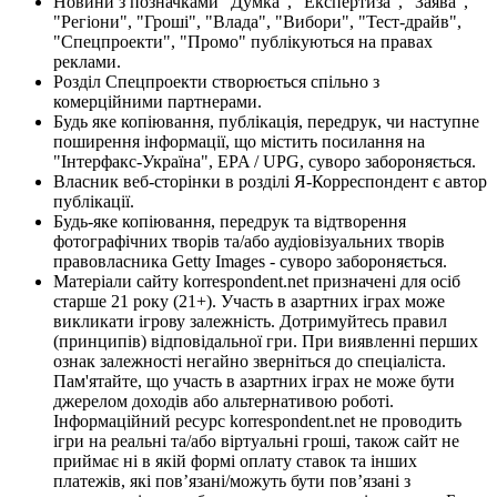
Новини з позначками "Думка", "Експертиза", "Заява",
"Регіони", "Гроші", "Влада", "Вибори", "Тест-драйв",
"Спецпроекти", "Промо" публікуються на правах
реклами.
Розділ Спецпроекти створюється спільно з
комерційними партнерами.
Будь яке копіювання, публікація, передрук, чи наступне
поширення інформації, що містить посилання на
"Інтерфакс-Україна", EPA / UPG, суворо забороняється.
Власник веб-сторінки в розділі Я-Корреспондент є автор
публікації.
Будь-яке копіювання, передрук та відтворення
фотографічних творів та/або аудіовізуальних творів
правовласника Getty Images - суворо забороняється.
Матеріали сайту korrespondent.net призначені для осіб
старше 21 року (21+). Участь в азартних іграх може
викликати ігрову залежність. Дотримуйтесь правил
(принципів) відповідальної гри. При виявленні перших
ознак залежності негайно зверніться до спеціаліста.
Пам'ятайте, що участь в азартних іграх не може бути
джерелом доходів або альтернативою роботі.
Інформаційний ресурс korrespondent.net не проводить
ігри на реальні та/або віртуальні гроші, також сайт не
приймає ні в якій формі оплату ставок та інших
платежів, які пов’язані/можуть бути пов’язані з