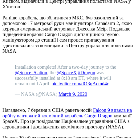
Києвом, відзначили в Центрі управління польотами NASA у
Х'юстоні.
Раніше корабель, що зблизився з МКС, був захоплений за
допомогою 17-метрової руки-маніпулятора Canadarm-2, якою
керував американський астронавт Джессіка Меїр. Подальше
підведення корабля Cargo Dragon дистанційною рукою-
маніпулятором до станції і сам процес припасування
здійснювалися за командами із Центру управління польотами
NASA.
Installation complete! After a two-day journey to the
@Space_Station
, the
@SpaceX
#Dragon
was
successfully installed at 8:18 am ET, where it will
remain until April.
pic.twitter.com/dO3qAcmd4r
— NASA (@NASA)
March 9, 2020
Нагадаємо, 7 березня в США ракета-носій
Falcon 9 вивела на
орбіту вантажний космічний корабель Cargo Dragon
компанії
SpaceX. Про це повідомляє Національне управління США з
аеронавтики і дослідження космічного простору (NASA).
Це вже 20-ий за рахунком запуск "вантажівки" Cargo Dragon