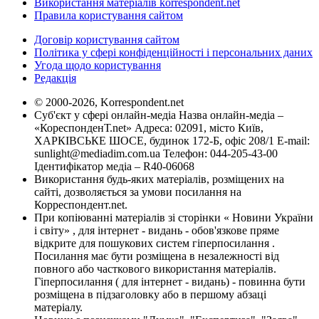
Використання матеріалів korrespondent.net
Правила користування сайтом
Договір користування сайтом
Політика у сфері конфіденційності і персональних даних
Угода щодо користування
Редакція
© 2000-2026, Korrespondent.net
Суб'єкт у сфері онлайн-медіа Назва онлайн-медіа –
«КореспонденТ.net» Адреса: 02091, місто Київ,
ХАРКІВСЬКЕ ШОСЕ, будинок 172-Б, офіс 208/1 E-mail:
sunlight@mediadim.com.ua
Телефон: 044-205-43-00
Ідентифікатор медіа – R40-06068
Використання будь-яких матеріалів, розміщених на
сайті, дозволяється за умови посилання на
Корреспондент.net.
При копіюванні матеріалів зі сторінки « Новини України
і світу» , для інтернет - видань - обов'язкове пряме
відкрите для пошукових систем гіперпосилання .
Посилання має бути розміщена в незалежності від
повного або часткового використання матеріалів.
Гіперпосилання ( для інтернет - видань) - повинна бути
розміщена в підзаголовку або в першому абзаці
матеріалу.