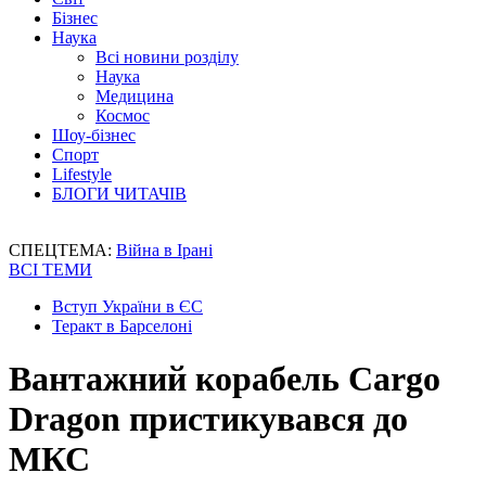
Бізнес
Наука
Всі новини розділу
Наука
Медицина
Космос
Шоу-бізнес
Спорт
Lifestyle
БЛОГИ ЧИТАЧІВ
СПЕЦТЕМА:
Війна в Ірані
ВСІ ТЕМИ
Вступ України в ЄС
Теракт в Барселоні
Вантажний корабель Cargo
Dragon пристикувався до
МКС