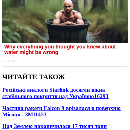
ЧИТАЙТЕ ТАКОЖ
Російські аналоги Starlink досягли вікна
стабільного покриття над Україною
16293
Частина ракети Falcon 9 врізалася в поверхню
Місяця - ЗМІ
1453
Над Землею накопичилося 17 тисяч тонн