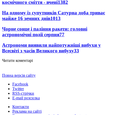
космічного сміття - вчені
1382
На одному із супутників Сатурна доба триває
майже 16 земних днів
1013
Чорне сонце і падіння ракети: головні
астрономічні події серпня
77
Астрономи виявили найпотужніші вибухи у
Всесвіті з часів Великого вибуху
33
Читати коментарі
Повна версія сайту
Facebook
Twitter
RSS-стрічки
E-mail розсилка
Контакти
Реклама на сайті