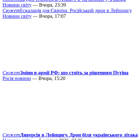
Новини світу
— Вчора, 23:39
Сюжет
Ескалація для Європи. Російський дрон в Лейпцигу
Новини світу
— Вчора, 17:07
Сюжет
Зміни в армії РФ: що стоїть за рішенням Путіна
Росія новини
— Вчора, 15:20
Сюжет
Диверсія в Лейпцигу. Дрон біля українського літака