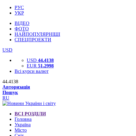
РУС
УКР
ВІДЕО
ФОТО
НАЙПОПУЛЯРНІШІ
СПЕЦПРОЕКТИ
USD
USD
44.4138
EUR
51.2998
Всі курси валют
44.4138
Авторизація
Пошук
RU
ВСІ РОЗДІЛИ
Головна
Україна
Місто
Світ