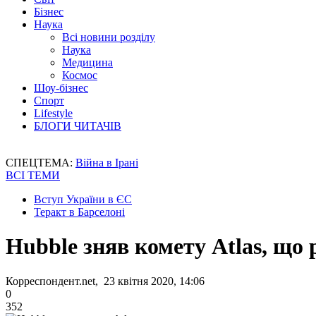
Бізнес
Наука
Всі новини розділу
Наука
Медицина
Космос
Шоу-бізнес
Спорт
Lifestyle
БЛОГИ ЧИТАЧІВ
СПЕЦТЕМА:
Війна в Ірані
ВСІ ТЕМИ
Вступ України в ЄС
Теракт в Барселоні
Hubble зняв комету Atlas, що 
Корреспондент.net, 23 квітня 2020, 14:06
0
352