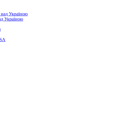
над Україною
я
ASA