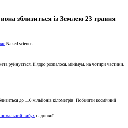
вона зблизиться із Землею 23 травня
ляє
Naked science.
а руйнується. Її ядро ​​розпалося, мінімум, на чотири частини,
аблизиться до 116 мільйонів кілометрів. Побачити космічний
аномальний вибух
наднової.