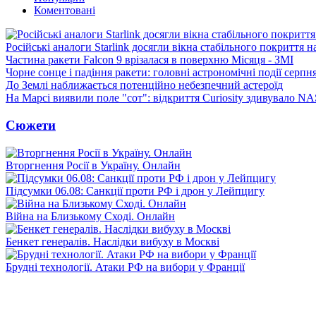
Коментовані
Російські аналоги Starlink досягли вікна стабільного покриття 
Частина ракети Falcon 9 врізалася в поверхню Місяця - ЗМІ
Чорне сонце і падіння ракети: головні астрономічні події серпн
До Землі наближається потенційно небезпечний астероїд
На Марсі виявили поле "сот": відкриття Curiosity здивувало N
Сюжети
Вторгнення Росії в Україну. Онлайн
Підсумки 06.08: Санкції проти РФ і дрон у Лейпцигу
Війна на Близькому Сході. Онлайн
Бенкет генералів. Наслідки вибуху в Москві
Брудні технології. Атаки РФ на вибори у Франції