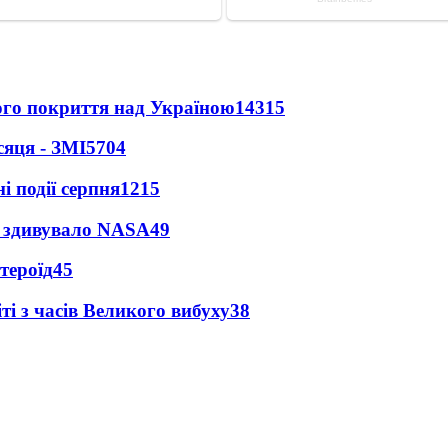
ного покриття над Україною
14315
сяця - ЗМІ
5704
і події серпня
1215
ty здивувало NASA
49
тероїд
45
і з часів Великого вибуху
38