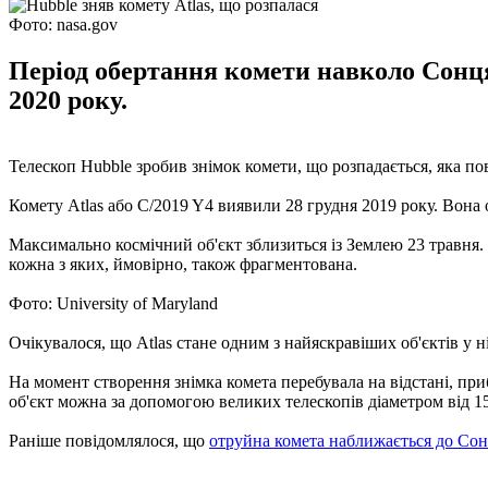
Фото: nasa.gov
Період обертання комети навколо Сонця
2020 року.
Телескоп Hubble зробив знімок комети, що розпадається, яка по
Комету Atlas або C/2019 Y4 виявили 28 грудня 2019 року. Вона о
Максимально космічний об'єкт зблизиться із Землею 23 травня. Н
кожна з яких, ймовірно, також фрагментована.
Фото: University of Maryland
Очікувалося, що Atlas стане одним з найяскравіших об'єктів у н
На момент створення знімка комета перебувала на відстані, при
об'єкт можна за допомогою великих телескопів діаметром від 1
Раніше повідомлялося, що
отруйна комета наближається до Со