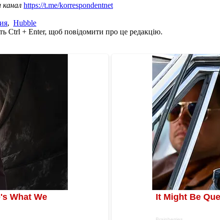
ш канал
https://t.me/korrespondentnet
ия
,
Hubble
ь Ctrl + Enter, щоб повідомити про це редакцію.