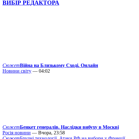
ВИБІР РЕДАКТОРА
Сюжет
Війна на Близькому Сході. Онлайн
Новини світу
— 04:02
Сюжет
Бенкет генералів. Наслідки вибуху в Москві
Росія новини
— Вчора, 23:58
Сюжет
Брудні технології. Атаки РФ на вибори у Франції