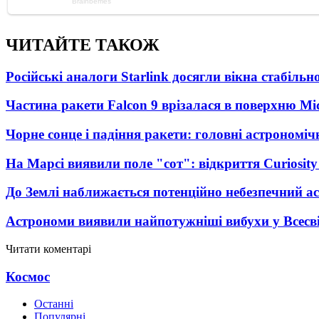
ЧИТАЙТЕ ТАКОЖ
Російські аналоги Starlink досягли вікна стабіль
Частина ракети Falcon 9 врізалася в поверхню Мі
Чорне сонце і падіння ракети: головні астрономічн
На Марсі виявили поле "сот": відкриття Curiosi
До Землі наближається потенційно небезпечний ас
Астрономи виявили найпотужніші вибухи у Всесвіт
Читати коментарі
Космос
Останні
Популярні