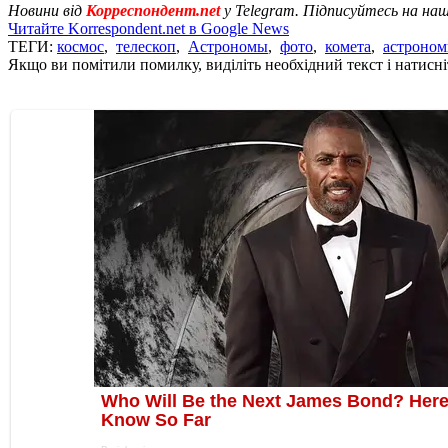
Новини від
Корреспондент.net
у Telegram. Підписуйтесь на на
Читайте Korrespondent.net в Google News
ТЕГИ:
космос
,
телескоп
,
Астрономы
,
фото
,
комета
,
астроном
Якщо ви помітили помилку, виділіть необхідний текст і натисніт