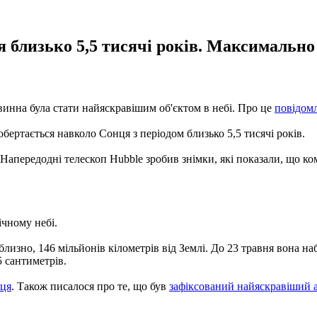
 близько 5,5 тисячі років. Максимально 
винна була стати найяскравішим об'єктом в небі. Про це
повідом
бертається навколо Сонця з періодом близько 5,5 тисячі років.
апередодні телескоп Hubble зробив знімки, які показали, що комет
ічному небі.
близно, 146 мільйонів кілометрів від Землі. До 23 травня вона н
5 сантиметрів.
нця
. Також писалося про те, що був
зафіксований найяскравіший 