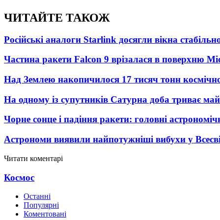
ЧИТАЙТЕ ТАКОЖ
Російські аналоги Starlink досягли вікна стабіль
Частина ракети Falcon 9 врізалася в поверхню Мі
Над Землею накопичилося 17 тисяч тонн космічног
На одному із супутників Сатурна доба триває май
Чорне сонце і падіння ракети: головні астрономічн
Астрономи виявили найпотужніші вибухи у Всесвіт
Читати коментарі
Космос
Останні
Популярні
Коментовані