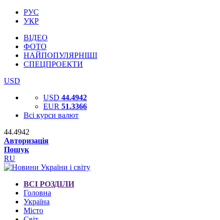
РУС
УКР
ВІДЕО
ФОТО
НАЙПОПУЛЯРНІШІ
СПЕЦПРОЕКТИ
USD
USD
44.4942
EUR
51.3366
Всі курси валют
44.4942
Авторизація
Пошук
RU
ВСІ РОЗДІЛИ
Головна
Україна
Місто
Світ