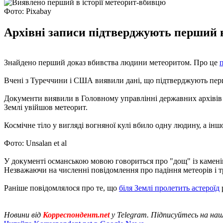
Фото: Pixabay
Архівні записи підтверджують перший в
Знайдено перший доказ вбивства людини метеоритом. Про це
Вчені з Туреччини і США виявили дані, що підтверджують першу
Документи виявили в Головному управлінні державних архівів п
Землі увійшов метеорит.
Космічне тіло у вигляді вогняної кулі вбило одну людину, а іншо
Фото: Unsalan et al
У документі османською мовою говориться про "дощ" із каменів
Незважаючи на численні повідомлення про падіння метеорів і 
Раніше повідомлялося про те, що
біля Землі пролетить астероїд
Новини від
Корреспондент.net
у Telegram. Підписуйтесь на на