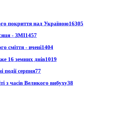
ного покриття над Україною
16305
сяця - ЗМІ
1457
о сміття - вчені
1404
же 16 земних днів
1019
і події серпня
77
і з часів Великого вибуху
38