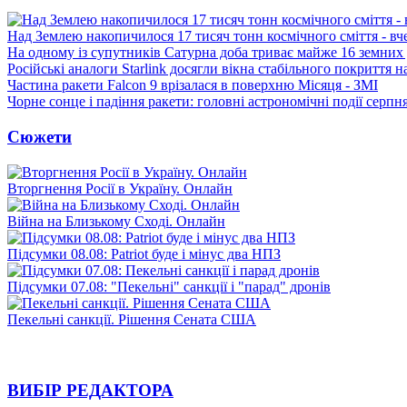
Над Землею накопичилося 17 тисяч тонн космічного сміття - вч
На одному із супутників Сатурна доба триває майже 16 земних 
Російські аналоги Starlink досягли вікна стабільного покриття 
Частина ракети Falcon 9 врізалася в поверхню Місяця - ЗМІ
Чорне сонце і падіння ракети: головні астрономічні події серпн
Сюжети
Вторгнення Росії в Україну. Онлайн
Війна на Близькому Сході. Онлайн
Підсумки 08.08: Patriot буде і мінус два НПЗ
Підсумки 07.08: "Пекельні" санкції і "парад" дронів
Пекельні санкції. Рішення Сената США
ВИБІР РЕДАКТОРА