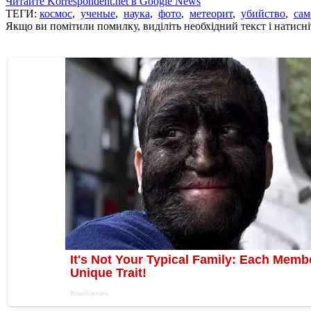
Читайте Korrespondent.net в Google News
ТЕГИ:
космос
,
ученые
,
наука
,
фото
,
метеорит
,
убийство
,
сам
Якщо ви помітили помилку, виділіть необхідний текст і натисніт