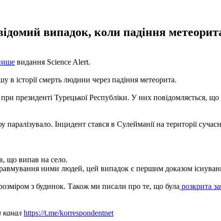
ідомий випадок, коли падіння метеорит
пише
видання Science Alert.
 в історії смерть людини через падіння метеорита.
ри президенті Турецької Республіки. У них повідомляється, що 2
у паралізувало. Інцидент стався в Сулейманії на території сучасн
, що випав на село.
травмування ними людей, цей випадок є першим доказом існуван
розміром з будинок. Також ми писали про те, що була
розкрита за
ш канал
https://t.me/korrespondentnet