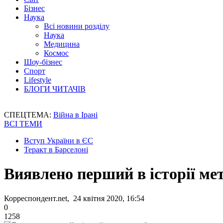
Бізнес
Наука
Всі новини розділу
Наука
Медицина
Космос
Шоу-бізнес
Спорт
Lifestyle
БЛОГИ ЧИТАЧІВ
СПЕЦТЕМА:
Війна в Ірані
ВСІ ТЕМИ
Вступ України в ЄС
Теракт в Барселоні
Виявлено перший в історії м
Корреспондент.net, 24 квітня 2020, 16:54
0
1258