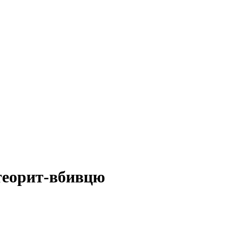
етеорит-вбивцю