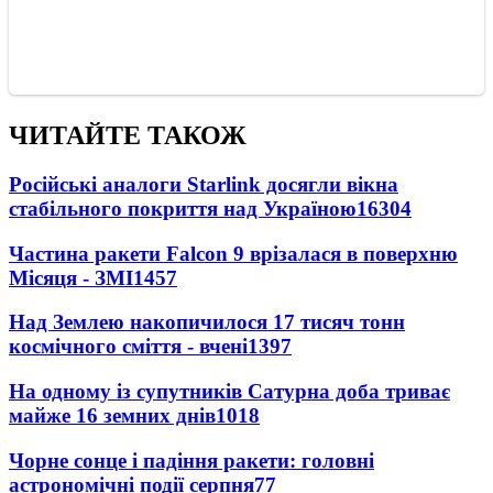
ЧИТАЙТЕ ТАКОЖ
Російські аналоги Starlink досягли вікна
стабільного покриття над Україною
16304
Частина ракети Falcon 9 врізалася в поверхню
Місяця - ЗМІ
1457
Над Землею накопичилося 17 тисяч тонн
космічного сміття - вчені
1397
На одному із супутників Сатурна доба триває
майже 16 земних днів
1018
Чорне сонце і падіння ракети: головні
астрономічні події серпня
77