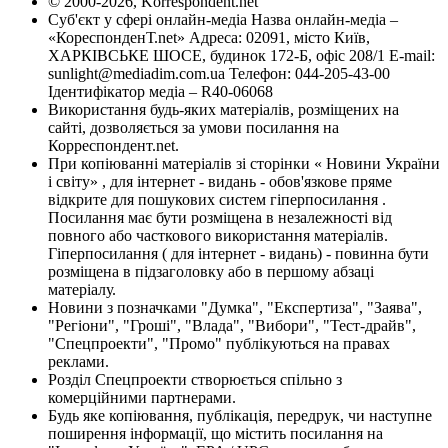
© 2000-2026, Korrespondent.net
Суб'єкт у сфері онлайн-медіа Назва онлайн-медіа –
«КореспонденТ.net» Адреса: 02091, місто Київ,
ХАРКІВСЬКЕ ШОСЕ, будинок 172-Б, офіс 208/1 E-mail:
sunlight@mediadim.com.ua
Телефон: 044-205-43-00
Ідентифікатор медіа – R40-06068
Використання будь-яких матеріалів, розміщених на
сайті, дозволяється за умови посилання на
Корреспондент.net.
При копіюванні матеріалів зі сторінки « Новини України
і світу» , для інтернет - видань - обов'язкове пряме
відкрите для пошукових систем гіперпосилання .
Посилання має бути розміщена в незалежності від
повного або часткового використання матеріалів.
Гіперпосилання ( для інтернет - видань) - повинна бути
розміщена в підзаголовку або в першому абзаці
матеріалу.
Новини з позначками "Думка", "Експертиза", "Заява",
"Регіони", "Гроші", "Влада", "Вибори", "Тест-драйв",
"Спецпроекти", "Промо" публікуються на правах
реклами.
Розділ Спецпроекти створюється спільно з
комерційними партнерами.
Будь яке копіювання, публікація, передрук, чи наступне
поширення інформації, що містить посилання на