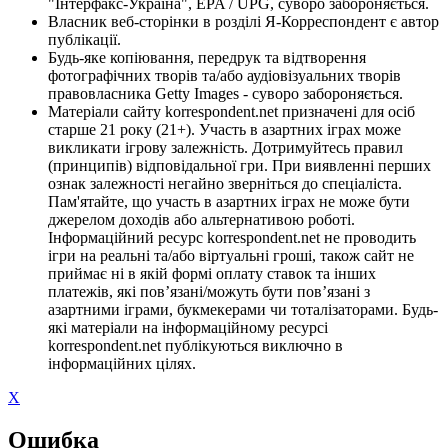
"Інтерфакс-Україна", EPA / UPG, суворо забороняється.
Власник веб-сторінки в розділі Я-Корреспондент є автор
публікації.
Будь-яке копіювання, передрук та відтворення
фотографічних творів та/або аудіовізуальних творів
правовласника Getty Images - суворо забороняється.
Матеріали сайту korrespondent.net призначені для осіб
старше 21 року (21+). Участь в азартних іграх може
викликати ігрову залежність. Дотримуйтесь правил
(принципів) відповідальної гри. При виявленні перших
ознак залежності негайно зверніться до спеціаліста.
Пам'ятайте, що участь в азартних іграх не може бути
джерелом доходів або альтернативою роботі.
Інформаційний ресурс korrespondent.net не проводить
ігри на реальні та/або віртуальні гроші, також сайт не
приймає ні в якій формі оплату ставок та інших
платежів, які пов’язані/можуть бути пов’язані з
азартними іграми, букмекерами чи тоталізаторами. Будь-
які матеріали на інформаційному ресурсі
korrespondent.net публікуються виключно в
інформаційних цілях.
X
Ошибка