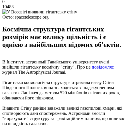
0
10483
Фото: spacetelescope.org
Космічна структура гігантських
розмірів має велику щільність і є
однією з найбільших відомих об'єктів.
В Інституті астрономії Гавайського університету вчені
знайшли гігантську космічну "стіну". Про це
повідомляє
журнал The Astrophysical Journal.
Гігантська космологічна структура отримала назву Стіна
Південного Полюса. вона знаходиться за надскупченням
галактик Ланіакея діаметром 520 мільйонів світлових років,
обвиваючи його півколом.
Виявити Стіну раніше заважали великі газопилові хмари, які
спотворюють дані спостережень. Астрономи змогли
"вирахувати" структуру за гравітаційним плином, що впливає
на швидкість галактик.