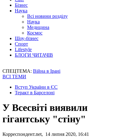
Бізнес
Наука
Всі новини розділу
Наука
Медицина
Космос
Шоу-бізнес
Спорт
Lifestyle
БЛОГИ ЧИТАЧІВ
СПЕЦТЕМА:
Війна в Ірані
ВСІ ТЕМИ
Вступ України в ЄС
Теракт в Барселоні
У Всесвіті виявили
гігантську "стіну"
Корреспондент.net, 14 липня 2020, 16:41