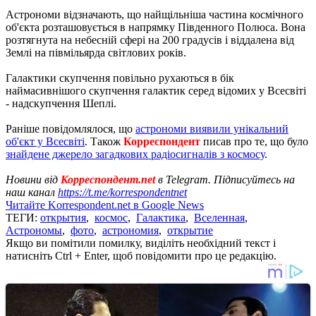
Астрономи відзначають, що найщільніша частина космічного
об'єкта розташовується в напрямку Південного Полюса. Вона
розтягнута на небесній сфері на 200 градусів і віддалена від
Землі на півмільярда світлових років.
Галактики скупчення повільно рухаються в бік
наймасивнішого скупчення галактик серед відомих у Всесвіті
- надскупчення Шеплі.
Раніше повідомлялося, що
астрономи виявили унікальний
об'єкт у Всесвіті
. Також
Корреспондент
писав про те, що було
знайдене джерело загадкових радіосигналів з космосу
.
Новини від
Корреспондент.net
в Telegram. Підписуйтесь на
наш канал
https://t.me/korrespondentnet
Читайте Korrespondent.net в Google News
ТЕГИ:
открытия
,
космос
,
Галактика
,
Вселенная
,
Астрономы
,
фото
,
астрономия
,
открытие
Якщо ви помітили помилку, виділіть необхідний текст і
натисніть Ctrl + Enter, щоб повідомити про це редакцію.