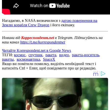
Нагадаємо, в NASA визначилися з
датою повернення на
Землю корабля Crew Dragon
і його екіпажу.
Новини від
Корреспондент.net
в Telegram. Підписуйтесь на
наш канал
https://t.me/korrespondentnet
Читайте Korrespondent.net в Google News
ТЕГИ:
космос
,
спутник
,
ракета
,
видео
,
ракета-носитель
,
ракеты
,
космонавтика
,
SpaceX
Якщо ви помітили помилку, виділіть необхідний текст і
натисніть Ctrl + Enter, щоб повідомити про це редакцію.