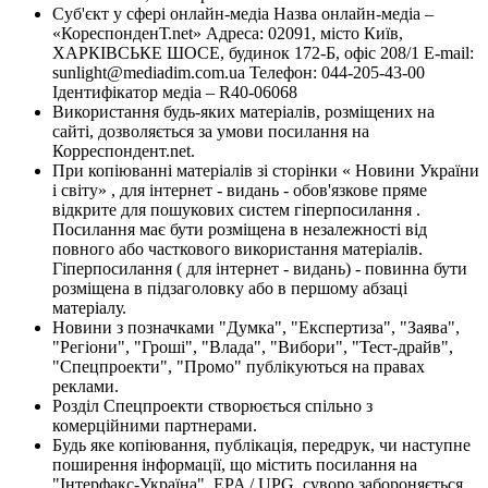
Суб'єкт у сфері онлайн-медіа Назва онлайн-медіа –
«КореспонденТ.net» Адреса: 02091, місто Київ,
ХАРКІВСЬКЕ ШОСЕ, будинок 172-Б, офіс 208/1 E-mail:
sunlight@mediadim.com.ua
Телефон: 044-205-43-00
Ідентифікатор медіа – R40-06068
Використання будь-яких матеріалів, розміщених на
сайті, дозволяється за умови посилання на
Корреспондент.net.
При копіюванні матеріалів зі сторінки « Новини України
і світу» , для інтернет - видань - обов'язкове пряме
відкрите для пошукових систем гіперпосилання .
Посилання має бути розміщена в незалежності від
повного або часткового використання матеріалів.
Гіперпосилання ( для інтернет - видань) - повинна бути
розміщена в підзаголовку або в першому абзаці
матеріалу.
Новини з позначками "Думка", "Експертиза", "Заява",
"Регіони", "Гроші", "Влада", "Вибори", "Тест-драйв",
"Спецпроекти", "Промо" публікуються на правах
реклами.
Розділ Спецпроекти створюється спільно з
комерційними партнерами.
Будь яке копіювання, публікація, передрук, чи наступне
поширення інформації, що містить посилання на
"Інтерфакс-Україна", EPA / UPG, суворо забороняється.