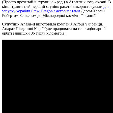
(Просто прочитай інструкцію - ред.) в Атлантичному океані. В
кінці травня цей перший ступінь ракети використовували
для
запуску корабля Crew Dragon з астронавтами
Дагом Херлі і
Робертом Бенкеном до Міжнародної космічної станції.
Супутник Anasis-II виготовила компанія Airbus у Франції.
Апарат Південної Кореї буде працювати на геостаціонарній
орбіті заввишки 36 тисяч кілометрів.