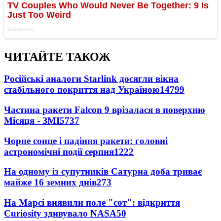
ЧИТАЙТЕ ТАКОЖ
Російські аналоги Starlink досягли вікна
стабільного покриття над Україною
14799
Частина ракети Falcon 9 врізалася в поверхню
Місяця - ЗМІ
5737
Чорне сонце і падіння ракети: головні
астрономічні події серпня
1222
На одному із супутників Сатурна доба триває
майже 16 земних днів
273
На Марсі виявили поле "сот": відкриття
Curiosity здивувало NASA
50