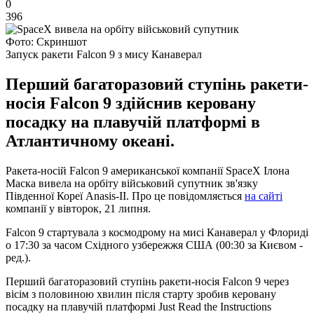
0
396
Фото: Скриншот
Запуск ракети Falcon 9 з мису Канаверал
Перший багаторазовий ступінь ракети-
носія Falcon 9 здійснив керовану
посадку на плавучій платформі в
Атлантичному океані.
Ракета-носій Falcon 9 американської компанії SpaceX Ілона
Маска вивела на орбіту військовий супутник зв'язку
Південної Кореї Anasis-II. Про це повідомляється
на сайті
компанії у вівторок, 21 липня.
Falcon 9 стартувала з космодрому на мисі Канаверал у Флориді
о 17:30 за часом Східного узбережжя США (00:30 за Києвом -
ред.).
Перший багаторазовий ступінь ракети-носія Falcon 9 через
вісім з половиною хвилин після старту зробив керовану
посадку на плавучій платформі Just Read the Instructions