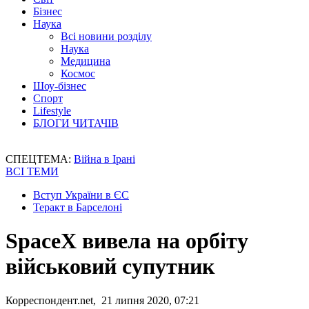
Бізнес
Наука
Всі новини розділу
Наука
Медицина
Космос
Шоу-бізнес
Спорт
Lifestyle
БЛОГИ ЧИТАЧІВ
СПЕЦТЕМА:
Війна в Ірані
ВСІ ТЕМИ
Вступ України в ЄС
Теракт в Барселоні
SpaceX вивела на орбіту
військовий супутник
Корреспондент.net, 21 липня 2020, 07:21