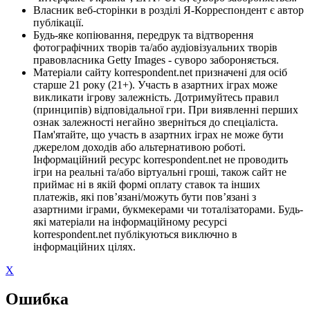
Власник веб-сторінки в розділі Я-Корреспондент є автор
публікації.
Будь-яке копіювання, передрук та відтворення
фотографічних творів та/або аудіовізуальних творів
правовласника Getty Images - суворо забороняється.
Матеріали сайту korrespondent.net призначені для осіб
старше 21 року (21+). Участь в азартних іграх може
викликати ігрову залежність. Дотримуйтесь правил
(принципів) відповідальної гри. При виявленні перших
ознак залежності негайно зверніться до спеціаліста.
Пам'ятайте, що участь в азартних іграх не може бути
джерелом доходів або альтернативою роботі.
Інформаційний ресурс korrespondent.net не проводить
ігри на реальні та/або віртуальні гроші, також сайт не
приймає ні в якій формі оплату ставок та інших
платежів, які пов’язані/можуть бути пов’язані з
азартними іграми, букмекерами чи тоталізаторами. Будь-
які матеріали на інформаційному ресурсі
korrespondent.net публікуються виключно в
інформаційних цілях.
X
Ошибка