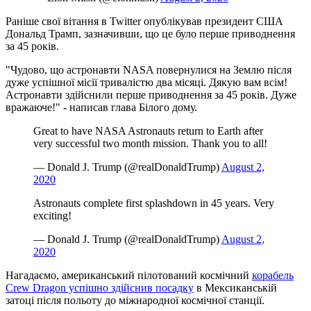
Раніше свої вітання в Twitter опублікував президент США
Дональд Трамп, зазначивши, що це було перше приводнення
за 45 років.
"Чудово, що астронавти NASA повернулися на Землю після
дуже успішної місії тривалістю два місяці. Дякую вам всім!
Астронавти здійснили перше приводнення за 45 років. Дуже
вражаюче!" - написав глава Білого дому.
Great to have NASA Astronauts return to Earth after
very successful two month mission. Thank you to all!
— Donald J. Trump (@realDonaldTrump)
August 2,
2020
Astronauts complete first splashdown in 45 years. Very
exciting!
— Donald J. Trump (@realDonaldTrump)
August 2,
2020
Нагадаємо, американський пілотований космічний
корабель
Crew Dragon успішно здійснив посадку
в Мексиканській
затоці після польоту до міжнародної космічної станції.