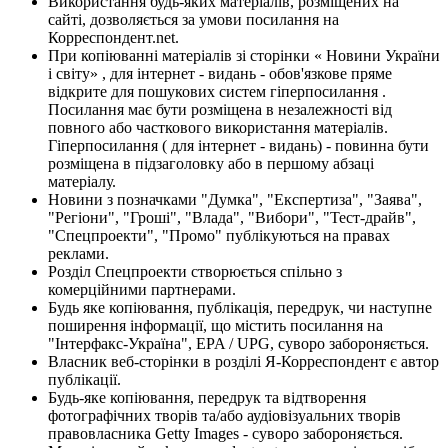
Використання будь-яких матеріалів, розміщених на
сайті, дозволяється за умови посилання на
Корреспондент.net.
При копіюванні матеріалів зі сторінки « Новини України
і світу» , для інтернет - видань - обов'язкове пряме
відкрите для пошукових систем гіперпосилання .
Посилання має бути розміщена в незалежності від
повного або часткового використання матеріалів.
Гіперпосилання ( для інтернет - видань) - повинна бути
розміщена в підзаголовку або в першому абзаці
матеріалу.
Новини з позначками "Думка", "Експертиза", "Заява",
"Регіони", "Гроші", "Влада", "Вибори", "Тест-драйв",
"Спецпроекти", "Промо" публікуються на правах
реклами.
Розділ Спецпроекти створюється спільно з
комерційними партнерами.
Будь яке копіювання, публікація, передрук, чи наступне
поширення інформації, що містить посилання на
"Інтерфакс-Україна", EPA / UPG, суворо забороняється.
Власник веб-сторінки в розділі Я-Корреспондент є автор
публікації.
Будь-яке копіювання, передрук та відтворення
фотографічних творів та/або аудіовізуальних творів
правовласника Getty Images - суворо забороняється.