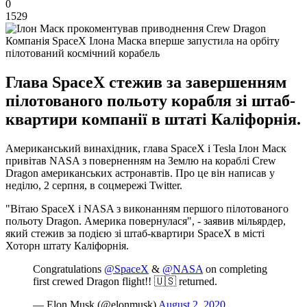
0
1529
Компанія SpaceX Ілона Маска вперше запустила на орбіту
пілотований космічний корабель
Глава SpaceX стежив за завершенням
пілотованого польоту корабля зі штаб-
квартири компанії в штаті Каліфорнія.
Американський винахідник, глава SpaceX і Tesla Ілон Маск
привітав NASA з поверненням на Землю на кораблі Crew
Dragon американських астронавтів. Про це він написав у
неділю, 2 серпня, в соцмережі Twitter.
"Вітаю SpaceX і NASA з виконанням першого пілотованого
польоту Dragon. Америка повернулася", - заявив мільярдер,
який стежив за подією зі штаб-квартири SpaceX в місті
Хоторн штату Каліфорнія.
Congratulations
@SpaceX
&
@NASA
on completing
first crewed Dragon flight!! 🇺🇸 returned.
— Elon Musk (@elonmusk)
August 2, 2020