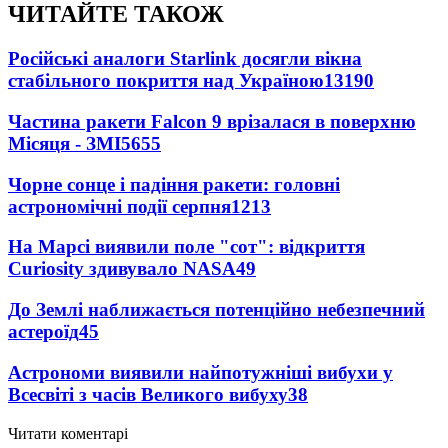
ЧИТАЙТЕ ТАКОЖ
Російські аналоги Starlink досягли вікна
стабільного покриття над Україною
13190
Частина ракети Falcon 9 врізалася в поверхню
Місяця - ЗМІ
5655
Чорне сонце і падіння ракети: головні
астрономічні події серпня
1213
На Марсі виявили поле "сот": відкриття
Curiosity здивувало NASA
49
До Землі наближається потенційно небезпечний
астероїд
45
Астрономи виявили найпотужніші вибухи у
Всесвіті з часів Великого вибуху
38
Читати коментарі