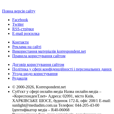
Повна версія сайту
Facebook
Twitter
RSS-стрічки
E-mail розсилка
Контакти
Реклама на сайті
Використання матеріалів korrespondent.net
Правила користування сайтом
Договір користування сайтом
Політика у сфері конфіденційності і персональних даних
Угода щодо користування
Редакція
© 2000-2026, Korrespondent.net
Суб'єкт у сфері онлайн-медіа Назва онлайн-медіа –
«КореспонденТ.net» Адреса: 02091, місто Київ,
ХАРКІВСЬКЕ ШОСЕ, будинок 172-Б, офіс 208/1 E-mail:
sunlight@mediadim.com.ua
Телефон: 044-205-43-00
Ідентифікатор медіа – R40-06068