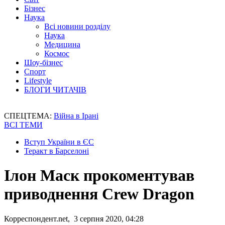
Бізнес
Наука
Всі новини розділу
Наука
Медицина
Космос
Шоу-бізнес
Спорт
Lifestyle
БЛОГИ ЧИТАЧІВ
СПЕЦТЕМА:
Війна в Ірані
ВСІ ТЕМИ
Вступ України в ЄС
Теракт в Барселоні
Ілон Маск прокоментував
приводнення Crew Dragon
Корреспондент.net, 3 серпня 2020, 04:28