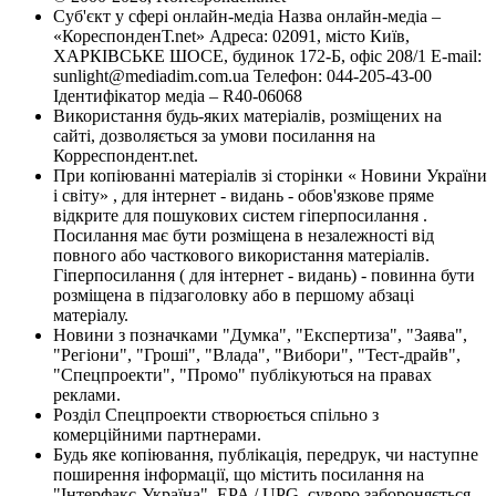
Суб'єкт у сфері онлайн-медіа Назва онлайн-медіа –
«КореспонденТ.net» Адреса: 02091, місто Київ,
ХАРКІВСЬКЕ ШОСЕ, будинок 172-Б, офіс 208/1 E-mail:
sunlight@mediadim.com.ua
Телефон: 044-205-43-00
Ідентифікатор медіа – R40-06068
Використання будь-яких матеріалів, розміщених на
сайті, дозволяється за умови посилання на
Корреспондент.net.
При копіюванні матеріалів зі сторінки « Новини України
і світу» , для інтернет - видань - обов'язкове пряме
відкрите для пошукових систем гіперпосилання .
Посилання має бути розміщена в незалежності від
повного або часткового використання матеріалів.
Гіперпосилання ( для інтернет - видань) - повинна бути
розміщена в підзаголовку або в першому абзаці
матеріалу.
Новини з позначками "Думка", "Експертиза", "Заява",
"Регіони", "Гроші", "Влада", "Вибори", "Тест-драйв",
"Спецпроекти", "Промо" публікуються на правах
реклами.
Розділ Спецпроекти створюється спільно з
комерційними партнерами.
Будь яке копіювання, публікація, передрук, чи наступне
поширення інформації, що містить посилання на
"Інтерфакс-Україна", EPA / UPG, суворо забороняється.