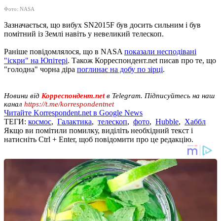
Фото: NASA
Зазначається, що вибух SN2015F був досить сильним і був
помітний із Землі навіть у невеликий телескоп.
Раніше повідомлялося, що в NASA
показали несподівані
"іскри" на Юпітері
. Також Корреспондент.net писав про те, що
"голодна" чорна діра
поглинає на добу по зірці
.
Новини від
Корреспондент.net
в Telegram. Підписуйтесь на наш
канал
https://t.me/korrespondentnet
Читайте Korrespondent.net в Google News
ТЕГИ:
космос
,
Галактика
,
телескоп
,
фото
,
Hubble
,
Хаббл
Якщо ви помітили помилку, виділіть необхідний текст і
натисніть Ctrl + Enter, щоб повідомити про це редакцію.