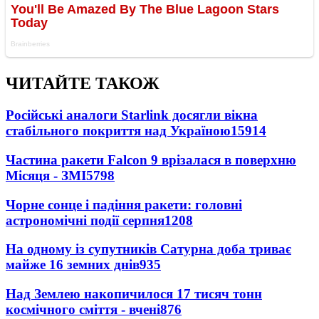
ЧИТАЙТЕ ТАКОЖ
Російські аналоги Starlink досягли вікна
стабільного покриття над Україною
15914
Частина ракети Falcon 9 врізалася в поверхню
Місяця - ЗМІ
5798
Чорне сонце і падіння ракети: головні
астрономічні події серпня
1208
На одному із супутників Сатурна доба триває
майже 16 земних днів
935
Над Землею накопичилося 17 тисяч тонн
космічного сміття - вчені
876