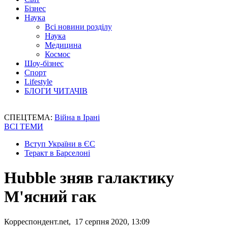
Бізнес
Наука
Всі новини розділу
Наука
Медицина
Космос
Шоу-бізнес
Спорт
Lifestyle
БЛОГИ ЧИТАЧІВ
СПЕЦТЕМА:
Війна в Ірані
ВСІ ТЕМИ
Вступ України в ЄС
Теракт в Барселоні
Hubble зняв галактику
М'ясний гак
Корреспондент.net, 17 серпня 2020, 13:09