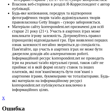
Власник веб-сторінки в розділі Я-Корреспондент є автор
публікації.
Будь-яке копіювання, передрук та відтворення
фотографічних творів та/або аудіовізуальних творів
правовласника Getty Images - суворо забороняється.
Матеріали сайту korrespondent.net призначені для осіб
старше 21 року (21+). Участь в азартних іграх може
викликати ігрову залежність. Дотримуйтесь правил
(принципів) відповідальної гри. При виявленні перших
ознак залежності негайно зверніться до спеціаліста.
Пам'ятайте, що участь в азартних іграх не може бути
джерелом доходів або альтернативою роботі.
Інформаційний ресурс korrespondent.net не проводить
ігри на реальні та/або віртуальні гроші, також сайт не
приймає ні в якій формі оплату ставок та інших
платежів, які пов’язані/можуть бути пов’язані з
азартними іграми, букмекерами чи тоталізаторами. Будь-
які матеріали на інформаційному ресурсі
korrespondent.net публікуються виключно в
інформаційних цілях.
X
Ошибка