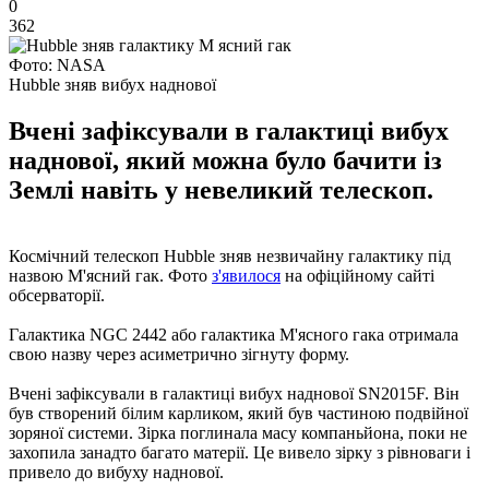
0
362
Фото: NASA
Hubble зняв вибух наднової
Вчені зафіксували в галактиці вибух
наднової, який можна було бачити із
Землі навіть у невеликий телескоп.
Космічний телескоп Hubble зняв незвичайну галактику під
назвою М'ясний гак. Фото
з'явилося
на офіційному сайті
обсерваторії.
Галактика NGC 2442 або галактика М'ясного гака отримала
свою назву через асиметрично зігнуту форму.
Вчені зафіксували в галактиці вибух наднової SN2015F. Він
був створений білим карликом, який був частиною подвійної
зоряної системи. Зірка поглинала масу компаньйона, поки не
захопила занадто багато матерії. Це вивело зірку з рівноваги і
привело до вибуху наднової.