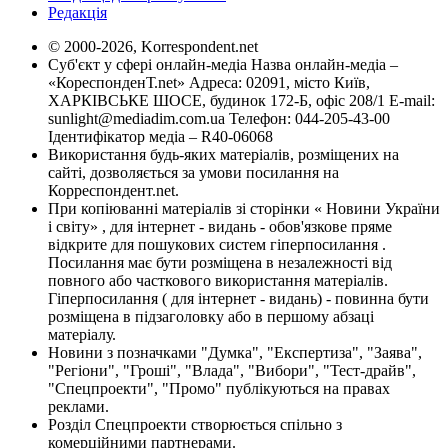
Редакція
© 2000-2026, Korrespondent.net
Суб'єкт у сфері онлайн-медіа Назва онлайн-медіа –
«КореспонденТ.net» Адреса: 02091, місто Київ,
ХАРКІВСЬКЕ ШОСЕ, будинок 172-Б, офіс 208/1 E-mail:
sunlight@mediadim.com.ua
Телефон: 044-205-43-00
Ідентифікатор медіа – R40-06068
Використання будь-яких матеріалів, розміщених на
сайті, дозволяється за умови посилання на
Корреспондент.net.
При копіюванні матеріалів зі сторінки « Новини України
і світу» , для інтернет - видань - обов'язкове пряме
відкрите для пошукових систем гіперпосилання .
Посилання має бути розміщена в незалежності від
повного або часткового використання матеріалів.
Гіперпосилання ( для інтернет - видань) - повинна бути
розміщена в підзаголовку або в першому абзаці
матеріалу.
Новини з позначками "Думка", "Експертиза", "Заява",
"Регіони", "Гроші", "Влада", "Вибори", "Тест-драйв",
"Спецпроекти", "Промо" публікуються на правах
реклами.
Розділ Спецпроекти створюється спільно з
комерційними партнерами.