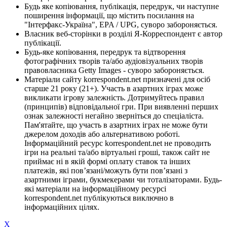
Будь яке копіювання, публікація, передрук, чи наступне
поширення інформації, що містить посилання на
"Інтерфакс-Україна", EPA / UPG, суворо забороняється.
Власник веб-сторінки в розділі Я-Корреспондент є автор
публікації.
Будь-яке копіювання, передрук та відтворення
фотографічних творів та/або аудіовізуальних творів
правовласника Getty Images - суворо забороняється.
Матеріали сайту korrespondent.net призначені для осіб
старше 21 року (21+). Участь в азартних іграх може
викликати ігрову залежність. Дотримуйтесь правил
(принципів) відповідальної гри. При виявленні перших
ознак залежності негайно зверніться до спеціаліста.
Пам'ятайте, що участь в азартних іграх не може бути
джерелом доходів або альтернативою роботі.
Інформаційний ресурс korrespondent.net не проводить
ігри на реальні та/або віртуальні гроші, також сайт не
приймає ні в якій формі оплату ставок та інших
платежів, які пов’язані/можуть бути пов’язані з
азартними іграми, букмекерами чи тоталізаторами. Будь-
які матеріали на інформаційному ресурсі
korrespondent.net публікуються виключно в
інформаційних цілях.
X