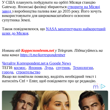
У США планують побудувати на орбіті Місяця станцію
Gateway. Японські фахівці збираються
створити на Місяці
завод
з виробництва палива вже до 2035 року. Його хочуть
використовувати для широкомасштабного освоєння
супутника Землі.
Також повідомлялося, що
NASA запатентувало найкоротший
шлях до Місяця
.
Новини від
Корреспондент.net
у Telegram. Підписуйтесь на
наш канал
https://t.me/korrespondentnet
Читайте Korrespondent.net в Google News
ТЕГИ:
космос
,
Япония
,
Луна
,
спутник
,
Технологии
,
города
,
строительство
Якщо ви помітили помилку, виділіть необхідний текст і
натисніть Ctrl + Enter, щоб повідомити про це редакцію.