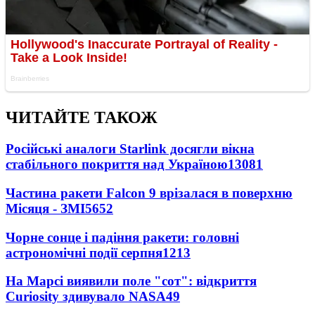
ЧИТАЙТЕ ТАКОЖ
Російські аналоги Starlink досягли вікна
стабільного покриття над Україною
13081
Частина ракети Falcon 9 врізалася в поверхню
Місяця - ЗМІ
5652
Чорне сонце і падіння ракети: головні
астрономічні події серпня
1213
На Марсі виявили поле "сот": відкриття
Curiosity здивувало NASA
49