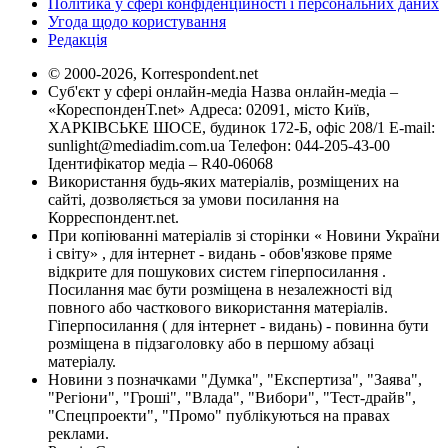
Політика у сфері конфіденційності і персональних даних
Угода щодо користування
Редакція
© 2000-2026, Korrespondent.net
Суб'єкт у сфері онлайн-медіа Назва онлайн-медіа –
«КореспонденТ.net» Адреса: 02091, місто Київ,
ХАРКІВСЬКЕ ШОСЕ, будинок 172-Б, офіс 208/1 E-mail:
sunlight@mediadim.com.ua
Телефон: 044-205-43-00
Ідентифікатор медіа – R40-06068
Використання будь-яких матеріалів, розміщених на
сайті, дозволяється за умови посилання на
Корреспондент.net.
При копіюванні матеріалів зі сторінки « Новини України
і світу» , для інтернет - видань - обов'язкове пряме
відкрите для пошукових систем гіперпосилання .
Посилання має бути розміщена в незалежності від
повного або часткового використання матеріалів.
Гіперпосилання ( для інтернет - видань) - повинна бути
розміщена в підзаголовку або в першому абзаці
матеріалу.
Новини з позначками "Думка", "Експертиза", "Заява",
"Регіони", "Гроші", "Влада", "Вибори", "Тест-драйв",
"Спецпроекти", "Промо" публікуються на правах
реклами.