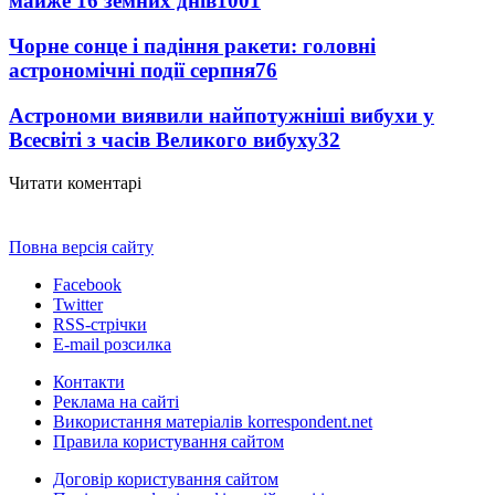
майже 16 земних днів
1001
Чорне сонце і падіння ракети: головні
астрономічні події серпня
76
Астрономи виявили найпотужніші вибухи у
Всесвіті з часів Великого вибуху
32
Читати коментарі
Повна версія сайту
Facebook
Twitter
RSS-стрічки
E-mail розсилка
Контакти
Реклама на сайті
Використання матеріалів korrespondent.net
Правила користування сайтом
Договір користування сайтом