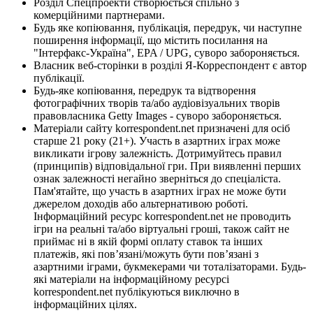
Розділ Спецпроекти створюється спільно з
комерційними партнерами.
Будь яке копіювання, публікація, передрук, чи наступне
поширення інформації, що містить посилання на
"Інтерфакс-Україна", EPA / UPG, суворо забороняється.
Власник веб-сторінки в розділі Я-Корреспондент є автор
публікації.
Будь-яке копіювання, передрук та відтворення
фотографічних творів та/або аудіовізуальних творів
правовласника Getty Images - суворо забороняється.
Матеріали сайту korrespondent.net призначені для осіб
старше 21 року (21+). Участь в азартних іграх може
викликати ігрову залежність. Дотримуйтесь правил
(принципів) відповідальної гри. При виявленні перших
ознак залежності негайно зверніться до спеціаліста.
Пам'ятайте, що участь в азартних іграх не може бути
джерелом доходів або альтернативою роботі.
Інформаційний ресурс korrespondent.net не проводить
ігри на реальні та/або віртуальні гроші, також сайт не
приймає ні в якій формі оплату ставок та інших
платежів, які пов’язані/можуть бути пов’язані з
азартними іграми, букмекерами чи тоталізаторами. Будь-
які матеріали на інформаційному ресурсі
korrespondent.net публікуються виключно в
інформаційних цілях.