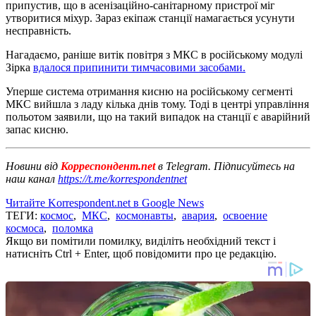
припустив, що в асенізаційно-санітарному пристрої міг
утворитися міхур. Зараз екіпаж станції намагається усунути
несправність.
Нагадаємо, раніше витік повітря з МКС в російському модулі
Зірка
вдалося припинити тимчасовими засобами.
Уперше система отримання кисню на російському сегменті
МКС вийшла з ладу кілька днів тому. Тоді в центрі управління
польотом заявили, що на такий випадок на станції є аварійний
запас кисню.
Новини від
Корреспондент.net
в Telegram. Підписуйтесь на
наш канал
https://t.me/korrespondentnet
Читайте Korrespondent.net в Google News
ТЕГИ:
космос
,
МКС
,
космонавты
,
авария
,
освоение
космоса
,
поломка
Якщо ви помітили помилку, виділіть необхідний текст і
натисніть Ctrl + Enter, щоб повідомити про це редакцію.