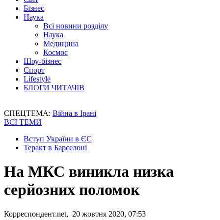
Бізнес
Наука
Всі новини розділу
Наука
Медицина
Космос
Шоу-бізнес
Спорт
Lifestyle
БЛОГИ ЧИТАЧІВ
СПЕЦТЕМА:
Війна в Ірані
ВСІ ТЕМИ
Вступ України в ЄС
Теракт в Барселоні
На МКС виникла низка
серйозних поломок
Корреспондент.net, 20 жовтня 2020, 07:53