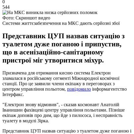
0
544
Фото: Скриншот видео
Системи життєзабезпечення на МКС дають серйозні збої
Представник ЦУП назвав ситуацію з
туалетом дуже поганою і припустив,
що в асенізаційно-санітарному
пристрої міг утворитися міхур.
Призначена для отримання кисню система Електрон
зламалася в російському сегменті Міжнародної космічної
станції. Про це заявили члени екіпажу в переговорах з
центром управління польотом,
повідомило
інформагентство
Інтерфакс.
"Електрон знову відмовив", - сказав космонавт Анатолій
Іванишин фахівцеві центру управління польотами. Пізніше
екіпаж доповів про дим, що йде з пилососа, і несправність
туалету в модулі Зірка.
Представник ЦУП назвав ситуацію з туалетом дуже поганою і