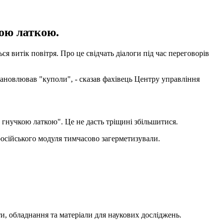
кою латкою.
я витік повітря. Про це свідчать діалоги під час переговорів
становлював "куполи", - сказав фахівець Центру управління
 гнучкою латкою". Це не дасть тріщині збільшитися.
російського модуля тимчасово загерметизували.
ти, обладнання та матеріали для наукових досліджень.