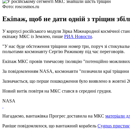
Фото: roscosmos.ru
Екіпаж, щоб не дати одній з тріщин збіл
У корпусі російського модуля Зірка Міжнародної космічної стан
екіпажу МКС із Землею, пише
РИА Новости
.
"У нас буде обстеження тріщини номер три, поруч зі стикувальн
польотами космонавту Сергію Рижикову під час переговорів.
Екіпаж МКС провів тимчасову ізоляцію "потенційно можливих" 
За повідомленням NASA, космонавти "позначили краї тріщини дл
Зазначається, що перше пошкодження було виявлено в жовтні 2
Новий витік повітря на МКС стався в середині грудня.
NASA
Нагадаємо, вантажівка Прогрес доставила на МКС
матеріали д
Раніше повідомлялося, що вантажний корабель
Cygnus пристик