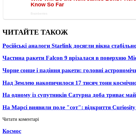
ЧИТАЙТЕ ТАКОЖ
Російські аналоги Starlink досягли вікна стабіль
Частина ракети Falcon 9 врізалася в поверхню Мі
Чорне сонце і падіння ракети: головні астрономічн
Над Землею накопичилося 17 тисяч тонн космічног
На одному із супутників Сатурна доба триває май
На Марсі виявили поле "сот": відкриття Curiosi
Читати коментарі
Космос