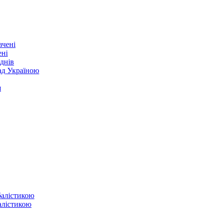
ені
днів
над Україною
я
балістикою