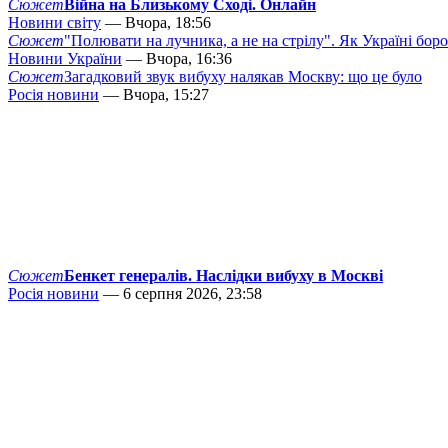
Сюжет
Війна на Близькому Сході. Онлайн
Новини світу
— Вчора, 18:56
Сюжет
"Полювати на лучника, а не на стрілу". Як Україні бор
Новини України
— Вчора, 16:36
Сюжет
Загадковий звук вибуху налякав Москву: що це було
Росія новини
— Вчора, 15:27
Сюжет
Бенкет генералів. Наслідки вибуху в Москві
Росія новини
— 6 серпня 2026, 23:58