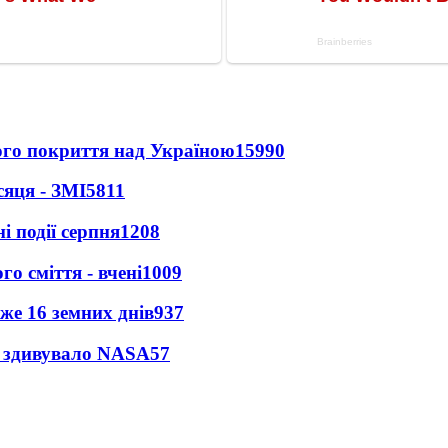
ного покриття над Україною
15990
сяця - ЗМІ
5811
і події серпня
1208
о сміття - вчені
1009
же 16 земних днів
937
ty здивувало NASA
57