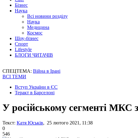
Бізнес
Наука
Всі новини розділу
Наука
Медицина
Космос
Шоу-бізнес
Спорт
Lifestyle
БЛОГИ ЧИТАЧІВ
СПЕЦТЕМА:
Війна в Ірані
ВСІ ТЕМИ
Вступ України в ЄС
Теракт в Барселоні
У російському сегменті МКС 
Текст:
Катя Юськів
, 25 лютого 2021, 11:38
0
546