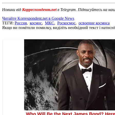
Новини від
Корреспондент.net
в Telegram. Підписуйтесь на на
Читайте Korrespondent.net в Google News
ТЕГИ:
Россия
,
космос
,
МКС
,
Роскосмос
,
освоение космоса
Якщо ви помітили помилку, виділіть необхідний текст і натисніт