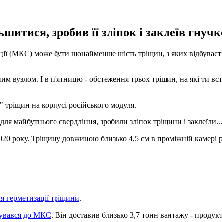
ьшитися, зробив її зліпок і заклеїв гнуч
ції (МКС) може бути щонайменше шість тріщин, з яких відбуваєтьс
им вузлом. І в п'ятницю - обстеження трьох тріщин, на які ти в
тріщин на корпусі російського модуля.
я майбутнього свердління, зробили зліпок тріщини і заклеїли...
020 року. Тріщину довжиною близько 4,5 см в проміжній камері 
ля герметизації тріщини
.
увався до МКС
. Він доставив близько 3,7 тонн вантажу - продук