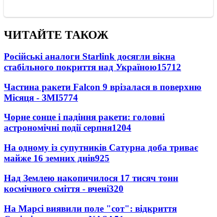
ЧИТАЙТЕ ТАКОЖ
Російські аналоги Starlink досягли вікна
стабільного покриття над Україною
15712
Частина ракети Falcon 9 врізалася в поверхню
Місяця - ЗМІ
5774
Чорне сонце і падіння ракети: головні
астрономічні події серпня
1204
На одному із супутників Сатурна доба триває
майже 16 земних днів
925
Над Землею накопичилося 17 тисяч тонн
космічного сміття - вчені
320
На Марсі виявили поле "сот": відкриття