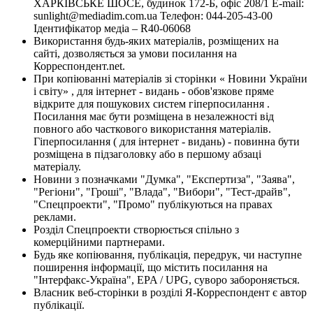
ХАРКІВСЬКЕ ШОСЕ, будинок 172-Б, офіс 208/1 E-mail:
sunlight@mediadim.com.ua
Телефон: 044-205-43-00
Ідентифікатор медіа – R40-06068
Використання будь-яких матеріалів, розміщених на
сайті, дозволяється за умови посилання на
Корреспондент.net.
При копіюванні матеріалів зі сторінки « Новини України
і світу» , для інтернет - видань - обов'язкове пряме
відкрите для пошукових систем гіперпосилання .
Посилання має бути розміщена в незалежності від
повного або часткового використання матеріалів.
Гіперпосилання ( для інтернет - видань) - повинна бути
розміщена в підзаголовку або в першому абзаці
матеріалу.
Новини з позначками "Думка", "Експертиза", "Заява",
"Регіони", "Гроші", "Влада", "Вибори", "Тест-драйв",
"Спецпроекти", "Промо" публікуються на правах
реклами.
Розділ Спецпроекти створюється спільно з
комерційними партнерами.
Будь яке копіювання, публікація, передрук, чи наступне
поширення інформації, що містить посилання на
"Інтерфакс-Україна", EPA / UPG, суворо забороняється.
Власник веб-сторінки в розділі Я-Корреспондент є автор
публікації.