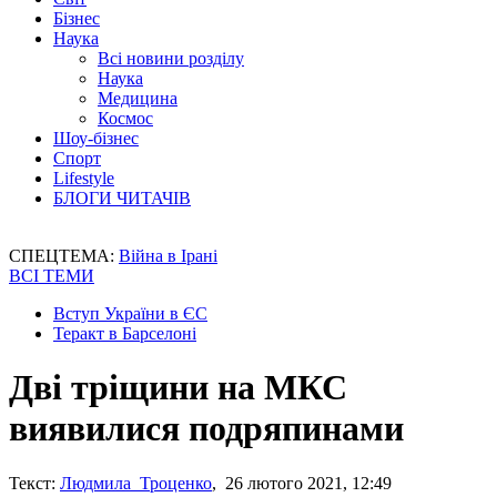
Бізнес
Наука
Всі новини розділу
Наука
Медицина
Космос
Шоу-бізнес
Спорт
Lifestyle
БЛОГИ ЧИТАЧІВ
СПЕЦТЕМА:
Війна в Ірані
ВСІ ТЕМИ
Вступ України в ЄС
Теракт в Барселоні
Дві тріщини на МКС
виявилися подряпинами
Текст:
Людмила Троценко
, 26 лютого 2021, 12:49