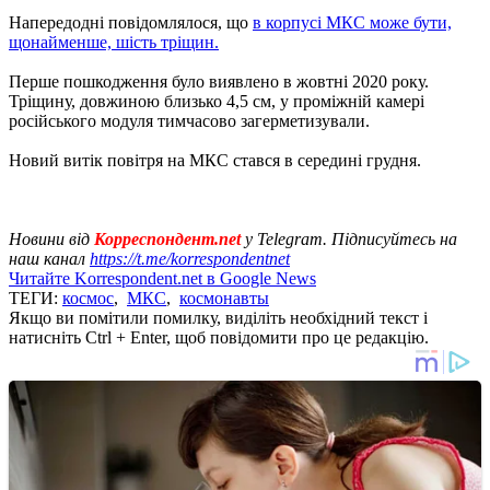
Напередодні повідомлялося, що
в корпусі МКС може бути,
щонайменше, шість тріщин.
Перше пошкодження було виявлено в жовтні 2020 року.
Тріщину, довжиною близько 4,5 см, у проміжній камері
російського модуля тимчасово загерметизували.
Новий витік повітря на МКС стався в середині грудня.
Новини від
Корреспондент.net
у Telegram. Підписуйтесь на
наш канал
https://t.me/korrespondentnet
Читайте Korrespondent.net в Google News
ТЕГИ:
космос
,
МКС
,
космонавты
Якщо ви помітили помилку, виділіть необхідний текст і
натисніть Ctrl + Enter, щоб повідомити про це редакцію.