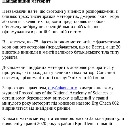
Найдавніший метеорит
Незважаючи на те, що сьогодні у вчених в розпорядженні є
близько трьох тисяч зразків метеоритів, джерело яких - кора
або мантія скелястих тіл, вони представляють собою
обмежену вибірку диференційованих об'єктів, що
сформувалися в ранній Сонячній системі.
Вважається, що 75 відсотків таких метеоритів є фрагментами
кори одного астероїда (передбачається, що це Веста), а ще 20
відсотків виникли в мантії великого батьківського тіла типу
уреіліта.
Дослідження подібних метеоритів дозволяє розібратися у
процесах, які проходили у великих тілах на зорі Сонячної
системи, і різноманітності складу їхніх мантій і кори.
Згідно з дослідженням,
опублікованим
в американському
журналі Proceedings of the National Academy of Sciences в
останньому, березневому, випуску, знайдений у травні
минулого року метеорит під кодовою назвою Erg Chech 002
відрізняється від знайдених раніше.
Кілька шматків метеорита загальною масою 32 кілограми були
виявлені у травні 2020 року в районі Ерг-Шеш - піщаній