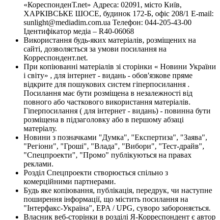
«КореспонденТ.net» Адреса: 02091, місто Київ,
ХАРКІВСЬКЕ ШОСЕ, будинок 172-Б, офіс 208/1 E-mail:
sunlight@mediadim.com.ua
Телефон: 044-205-43-00
Ідентифікатор медіа – R40-06068
Використання будь-яких матеріалів, розміщених на
сайті, дозволяється за умови посилання на
Корреспондент.net.
При копіюванні матеріалів зі сторінки « Новини України
і світу» , для інтернет - видань - обов'язкове пряме
відкрите для пошукових систем гіперпосилання .
Посилання має бути розміщена в незалежності від
повного або часткового використання матеріалів.
Гіперпосилання ( для інтернет - видань) - повинна бути
розміщена в підзаголовку або в першому абзаці
матеріалу.
Новини з позначками "Думка", "Експертиза", "Заява",
"Регіони", "Гроші", "Влада", "Вибори", "Тест-драйв",
"Спецпроекти", "Промо" публікуються на правах
реклами.
Розділ Спецпроекти створюється спільно з
комерційними партнерами.
Будь яке копіювання, публікація, передрук, чи наступне
поширення інформації, що містить посилання на
"Інтерфакс-Україна", EPA / UPG, суворо забороняється.
Власник веб-сторінки в розділі Я-Корреспондент є автор