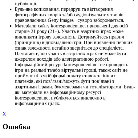
публікації.
Будь-яке копіювання, передрук та відтворення
фотографічних творів та/або аудіовізуальних творів
правовласника Getty Images - суворо забороняється.
Матеріали сайту korrespondent.net призначені для осіб
старше 21 року (21+). Участь в азартних іграх може
викликати ігрову залежність. Дотримуйтесь правил
(принципів) відповідальної гри. При виявленні перших
ознак залежності негайно зверніться до спеціаліста.
Пам'ятайте, що участь в азартних іграх не може бути
джерелом доходів або альтернативою роботі.
Інформаційний ресурс korrespondent.net не проводить
ігри на реальні та/або віртуальні гроші, також сайт не
приймає ні в якій формі оплату ставок та інших
платежів, які пов’язані/можуть бути пов’язані з
азартними іграми, букмекерами чи тоталізаторами. Будь-
які матеріали на інформаційному ресурсі
korrespondent.net публікуються виключно в
інформаційних цілях.
X
Ошибка