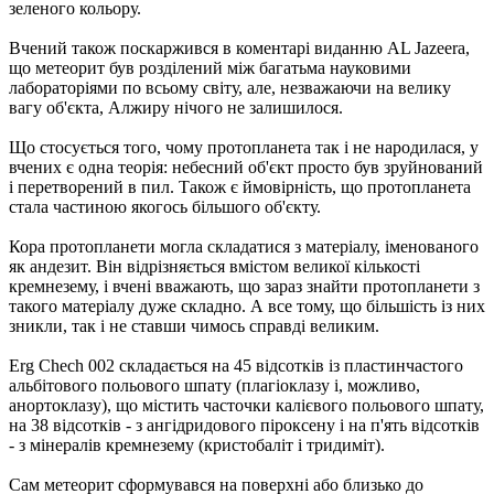
зеленого кольору.
Вчений також поскаржився в коментарі виданню AL Jazeera,
що метеорит був розділений між багатьма науковими
лабораторіями по всьому світу, але, незважаючи на велику
вагу об'єкта, Алжиру нічого не залишилося.
Що стосується того, чому протопланета так і не народилася, у
вчених є одна теорія: небесний об'єкт просто був зруйнований
і перетворений в пил. Також є ймовірність, що протопланета
стала частиною якогось більшого об'єкту.
Кора протопланети могла складатися з матеріалу, іменованого
як андезит. Він відрізняється вмістом великої кількості
кремнезему, і вчені вважають, що зараз знайти протопланети з
такого матеріалу дуже складно. А все тому, що більшість із них
зникли, так і не ставши чимось справді великим.
Erg Chech 002 складається на 45 відсотків із пластинчастого
альбітового польового шпату (плагіоклазу і, можливо,
анортоклазу), що містить часточки калієвого польового шпату,
на 38 відсотків - з ангідридового піроксену і на п'ять відсотків
- з мінералів кремнезему (кристобаліт і тридиміт).
Сам метеорит сформувався на поверхні або близько до