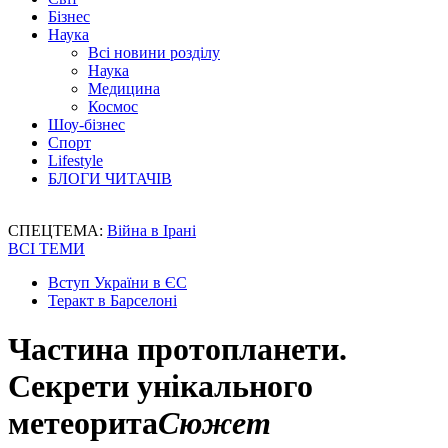
Бізнес
Наука
Всі новини розділу
Наука
Медицина
Космос
Шоу-бізнес
Спорт
Lifestyle
БЛОГИ ЧИТАЧІВ
СПЕЦТЕМА:
Війна в Ірані
ВСІ ТЕМИ
Вступ України в ЄС
Теракт в Барселоні
Частина протопланети.
Секрети унікального
метеорита
Сюжет