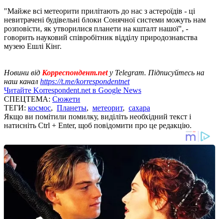
"Майже всі метеорити прилітають до нас з астероїдів - ці
невитрачені будівельні блоки Сонячної системи можуть нам
розповісти, як утворилися планети на кшталт нашої", -
говорить науковий співробітник відділу природознавства
музею Ешлі Кінг.
Новини від
Корреспондент.net
у Telegram. Підписуйтесь на
наш канал
https://t.me/korrespondentnet
Читайте Korrespondent.net в Google News
СПЕЦТЕМА:
Сюжети
ТЕГИ:
космос
,
Планеты
,
метеорит
,
сахара
Якщо ви помітили помилку, виділіть необхідний текст і
натисніть Ctrl + Enter, щоб повідомити про це редакцію.