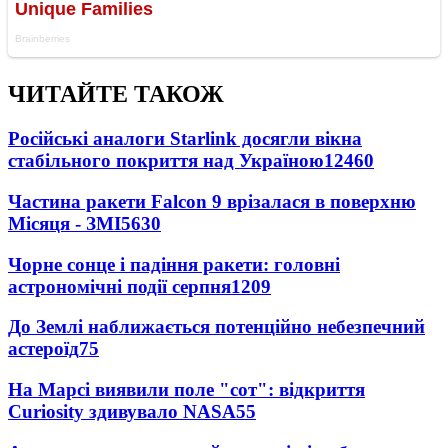
ЧИТАЙТЕ ТАКОЖ
Російські аналоги Starlink досягли вікна
стабільного покриття над Україною
12460
Частина ракети Falcon 9 врізалася в поверхню
Місяця - ЗМІ
5630
Чорне сонце і падіння ракети: головні
астрономічні події серпня
1209
До Землі наближається потенційно небезпечний
астероїд
75
На Марсі виявили поле "сот": відкриття
Curiosity здивувало NASA
55