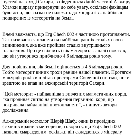
пустелі на заході Сахари, в південно-західній частині Алжиру.
Уламки відразу привернули до себе увагу, оскільки фахівцям
було ясно, що зразки не належать до хондритів - найбільш
поширених із метеоритів на Землі.
Вчені вважають, що Erg Chech 002 є частиною протопланети.
Так називається планета на найбільш ранніх стадіях свого
виникнення, яка вже пройшла стадію внутрішнього
плавлення. Про це свідчить і вік метеорита - аналіз показав,
що він утворився приблизно 4,6 мільярда років тому.
Для порівняння, вік Землі оцінюється в 4,5 мільярда років.
Тобто метеорит виник трохи раніше нашої планети. Протягом
мільярдів років він літав просторами Сонячної системи, поки
зрештою не впав на алжирській території Сахари.
"Цей метеорит - найдавніша з вивчених магматичних порід,
яка проливає світло на утворення первинної кори, що
покривала найдавніші протопланети", - пишуть автори
дослідження.
Алжирський космолог Шаріф Шабу, один із провідних
фахівців країни з метеоритів, говорить, що Erg Chech 002
назвали смарагдовим, оскільки він складається з мінералу