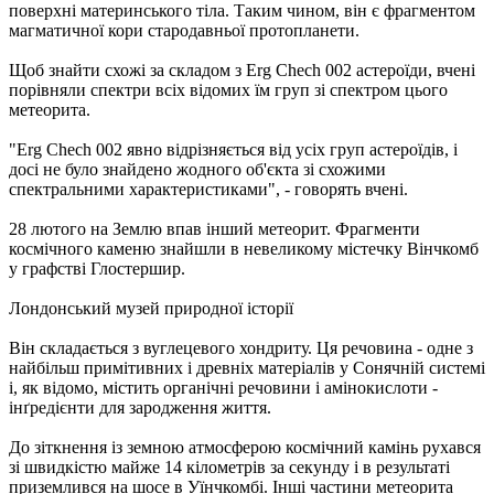
поверхні материнського тіла. Таким чином, він є фрагментом
магматичної кори стародавньої протопланети.
Щоб знайти схожі за складом з Erg Chech 002 астероїди, вчені
порівняли спектри всіх відомих їм груп зі спектром цього
метеорита.
"Erg Chech 002 явно відрізняється від усіх груп астероїдів, і
досі не було знайдено жодного об'єкта зі схожими
спектральними характеристиками", - говорять вчені.
28 лютого на Землю впав інший метеорит. Фрагменти
космічного каменю знайшли в невеликому містечку Вінчкомб
у графстві Глостершир.
Лондонський музей природної історії
Він складається з вуглецевого хондриту. Ця речовина - одне з
найбільш примітивних і древніх матеріалів у Сонячній системі
і, як відомо, містить органічні речовини і амінокислоти -
інґредієнти для зародження життя.
До зіткнення із земною атмосферою космічний камінь рухався
зі швидкістю майже 14 кілометрів за секунду і в результаті
приземлився на шосе в Уїнчкомбі. Інші частини метеорита