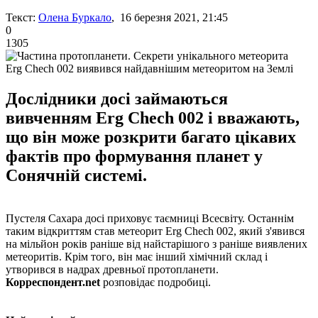
Текст:
Олена Буркало
, 16 березня 2021, 21:45
0
1305
Erg Chech 002 виявився найдавнішим метеоритом на Землі
Дослідники досі займаються
вивченням Erg Chech 002 і вважають,
що він може розкрити багато цікавих
фактів про формування планет у
Сонячній системі.
Пустеля Сахара досі приховує таємниці Всесвіту. Останнім
таким відкриттям став метеорит Erg Chech 002, який з'явився
на мільйон років раніше від найстарішого з раніше виявлених
метеоритів. Крім того, він має інший хімічний склад і
утворився в надрах древньої протопланети.
Корреспондент.net
розповідає подробиці.