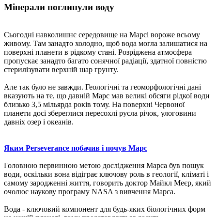
Мінерали поглинули воду
Сьогодні навколишнє середовище на Марсі вороже всьому
живому. Там занадто холодно, щоб вода могла залишатися на
поверхні планети в рідкому стані. Розріджена атмосфера
пропускає занадто багато сонячної радіації, здатної повністю
стерилізувати верхній шар грунту.
Але так було не завжди. Геологічні та геоморфологічні дані
вказують на те, що давній Марс мав великі обсяги рідкої води
близько 3,5 мільярда років тому. На поверхні Червоної
планети досі збереглися пересохлі русла річок, улоговини
давніх озер і океанів.
Яким Perseverance побачив і почув Марс
Головною первинною метою дослідження Марса був пошук
води, оскільки вона відіграє ключову роль в геології, кліматі і
самому зародженні життя, говорить доктор Майкл Меєр, який
очолює наукову програму NASA з вивчення Марса.
Вода - ключовий компонент для будь-яких біологічних форм