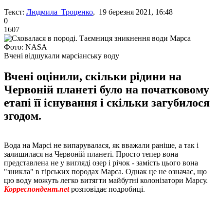
Текст:
Людмила Троценко
, 19 березня 2021, 16:48
0
1607
Фото: NASA
Вчені відшукали марсіанську воду
Вчені оцінили, скільки рідини на
Червоній планеті було на початковому
етапі її існування і скільки загубилося
згодом.
Вода на Марсі не випарувалася, як вважали раніше, а так і
залишилася на Червоній планеті. Просто тепер вона
представлена ​​не у вигляді озер і річок - замість цього вона
"зникла" в гірських породах Марса. Однак це не означає, що
цю воду можуть легко витягти майбутні колонізатори Марсу.
Корреспондент.net
розповідає подробиці.