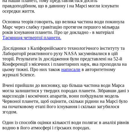
на нашій планеті, тому представляється досить
правдоподібним, що в давнину і на Марсі могли існувати
осередки життя.
Основна теорія говорить, що велика частина води покинула
Марс через слабку гравітацію протягом першого мільярда
років існування планети. Про це докладно - в матеріалі
Таємниця четвертої планети.
Дослідники з Каліфорнійського технологічного інституту та
Лабораторії реактивного руху NASA засумнівалися в цій
теорії. Результати їх дослідження були представлені на 52-й
Конференції з місячних і планетарних наук, яка проходила на
цьому тижні. Про них також
написали
в авторитетному
журналі Science.
Вчені прийшли до висновку, що більша частина води Марса
могла залишитися у твердих породах планети. Зібравши дані з
марсоходів і космічних апаратів, вони побудували модель
Червоної планети, щоб оцінити, скільки рідини на Марсі було
на початковому етапі його існування і скільки загубилося
згодом.
Один із способів оцінки кількості води полягає в аналізі рівнів
водню в його атмосфері і гірських породах.