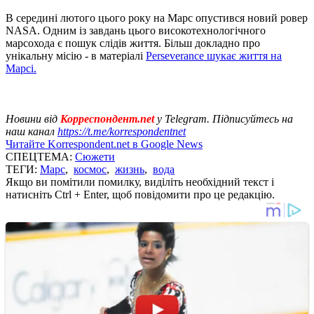
В середині лютого цього року на Марс опустився новий ровер
NASA. Одним із завдань цього високотехнологічного
марсохода є пошук слідів життя. Більш докладно про
унікальну місію - в матеріалі
Perseverance шукає життя на
Марсі.
Новини від
Корреспондент.net
у Telegram. Підписуйтесь на
наш канал
https://t.me/korrespondentnet
Читайте Korrespondent.net в Google News
СПЕЦТЕМА:
Сюжети
ТЕГИ:
Марс
,
космос
,
жизнь
,
вода
Якщо ви помітили помилку, виділіть необхідний текст і
натисніть Ctrl + Enter, щоб повідомити про це редакцію.