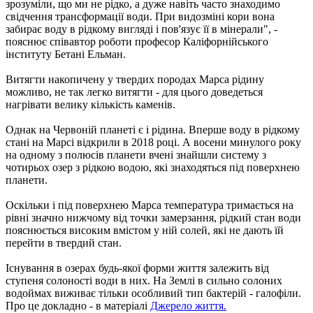
зрозуміли, що ми не рідко, а дуже навіть часто знаходимо
свідчення трансформації води. При видозміні кори вона
забирає воду в рідкому вигляді і пов'язує її в мінерали", -
пояснює співавтор роботи професор Каліфорнійського
інституту Бетані Ельман.
Витягти накопичену у твердих породах Марса рідину
можливо, не так легко витягти - для цього доведеться
нагрівати велику кількість каменів.
Однак на Червоній планеті є і рідина. Вперше воду в рідкому
стані на Марсі відкрили в 2018 році. А восени минулого року
на одному з полюсів планети вчені знайшли систему з
чотирьох озер з рідкою водою, які знаходяться під поверхнею
планети.
Оскільки і під поверхнею Марса температура тримається на
рівні значно нижчому від точки замерзання, рідкий стан води
пояснюється високим вмістом у ній солей, які не дають їй
перейти в твердий стан.
Існування в озерах будь-якої форми життя залежить від
ступеня солоності води в них. На Землі в сильно солоних
водоймах виживає тільки особливий тип бактерій - галофіли.
Про це докладно - в матеріалі
Джерело життя.