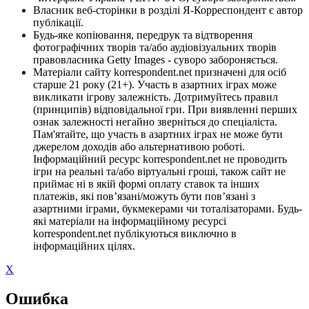
Власник веб-сторінки в розділі Я-Корреспондент є автор
публікації.
Будь-яке копіювання, передрук та відтворення
фотографічних творів та/або аудіовізуальних творів
правовласника Getty Images - суворо забороняється.
Матеріали сайту korrespondent.net призначені для осіб
старше 21 року (21+). Участь в азартних іграх може
викликати ігрову залежність. Дотримуйтесь правил
(принципів) відповідальної гри. При виявленні перших
ознак залежності негайно зверніться до спеціаліста.
Пам'ятайте, що участь в азартних іграх не може бути
джерелом доходів або альтернативою роботі.
Інформаційний ресурс korrespondent.net не проводить
ігри на реальні та/або віртуальні гроші, також сайт не
приймає ні в якій формі оплату ставок та інших
платежів, які пов’язані/можуть бути пов’язані з
азартними іграми, букмекерами чи тоталізаторами. Будь-
які матеріали на інформаційному ресурсі
korrespondent.net публікуються виключно в
інформаційних цілях.
X
Ошибка