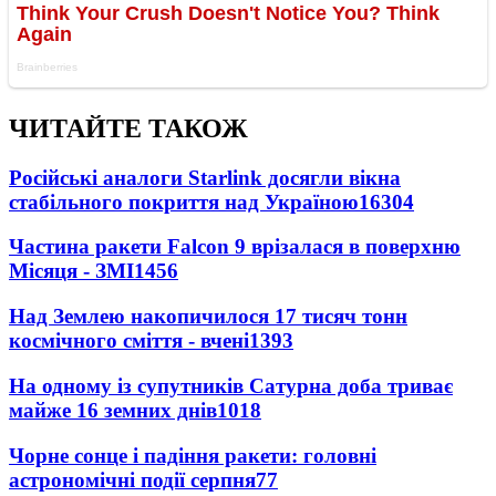
ЧИТАЙТЕ ТАКОЖ
Російські аналоги Starlink досягли вікна
стабільного покриття над Україною
16304
Частина ракети Falcon 9 врізалася в поверхню
Місяця - ЗМІ
1456
Над Землею накопичилося 17 тисяч тонн
космічного сміття - вчені
1393
На одному із супутників Сатурна доба триває
майже 16 земних днів
1018
Чорне сонце і падіння ракети: головні
астрономічні події серпня
77