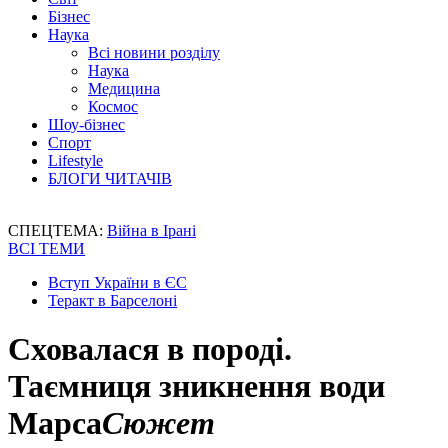
Бізнес
Наука
Всі новини розділу
Наука
Медицина
Космос
Шоу-бізнес
Спорт
Lifestyle
БЛОГИ ЧИТАЧІВ
СПЕЦТЕМА:
Війна в Ірані
ВСІ ТЕМИ
Вступ України в ЄС
Теракт в Барселоні
Сховалася в породі.
Таємниця зникнення води
Марса
Сюжет