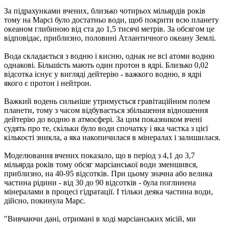
За підрахунками вчених, близько чотирьох мільярдів років
тому на Марсі було достатньо води, щоб покрити всю планету
океаном глибиною від ста до 1,5 тисячі метрів. За обсягом це
відповідає, приблизно, половині Атлантичного океану Землі.
Вода складається з водню і кисню, однак не всі атоми водню
однакові. Більшість мають один протон в ядрі. Близько 0,02
відсотка існує у вигляді дейтерію - важкого водню, в ядрі
якого є протон і нейтрон.
Важкий водень сильніше утримується гравітаційним полем
планети, тому з часом відбувається збільшення відношення
дейтерію до водню в атмосфері. За цим показником вчені
судять про те, скільки було води спочатку і яка частка з цієї
кількості зникла, а яка накопичилася в мінералах і залишилася.
Моделювання вчених показало, що в період з 4,1 до 3,7
мільярда років тому обсяг марсіанської води зменшився,
приблизно, на 40-95 відсотків. При цьому значна або велика
частина рідини - від 30 до 90 відсотків - була поглинена
мінералами в процесі гідратації. І тільки деяка частина води,
дійсно, покинула Марс.
"Вивчаючи дані, отримані в ході марсіанських місій, ми