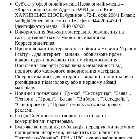
Суб'єкт у сфері онлайн-медіа Назва онлайн-медіа –
«КореспонденТ.net» Адреса: 02091, місто Київ,
ХАРКІВСЬКЕ ШОСЕ, будинок 172-Б, офіс 208/1 E-mail:
sunlight@mediadim.com.ua
Телефон: 044-205-43-00
Ідентифікатор медіа – R40-06068
Використання будь-яких матеріалів, розміщених на
сайті, дозволяється за умови посилання на
Корреспондент.net.
При копіюванні матеріалів зі сторінки « Новини України
і світу» , для інтернет - видань - обов'язкове пряме
відкрите для пошукових систем гіперпосилання .
Посилання має бути розміщена в незалежності від
повного або часткового використання матеріалів.
Гіперпосилання ( для інтернет - видань) - повинна бути
розміщена в підзаголовку або в першому абзаці
матеріалу.
Новини з позначками "Думка", "Експертиза", "Заява",
"Регіони", "Гроші", "Влада", "Вибори", "Тест-драйв",
"Спецпроекти", "Промо" публікуються на правах
реклами.
Розділ Спецпроекти створюється спільно з
комерційними партнерами.
Будь яке копіювання, публікація, передрук, чи наступне
поширення інформації, що містить посилання на
"Інтерфакс-Україна", EPA / UPG, суворо забороняється.