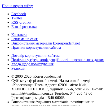
Повна версія сайту
Facebook
Twitter
RSS-стрічки
E-mail розсилка
Контакти
Реклама на сайті
Використання матеріалів korrespondent.net
Правила користування сайтом
Договір користування сайтом
Політика у сфері конфіденційності і персональних даних
Угода щодо користування
Редакція
© 2000-2026, Korrespondent.net
Суб'єкт у сфері онлайн-медіа Назва онлайн-медіа –
«КореспонденТ.net» Адреса: 02091, місто Київ,
ХАРКІВСЬКЕ ШОСЕ, будинок 172-Б, офіс 208/1 E-mail:
sunlight@mediadim.com.ua
Телефон: 044-205-43-00
Ідентифікатор медіа – R40-06068
Використання будь-яких матеріалів, розміщених на