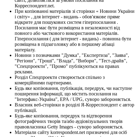
сайті, дозволяється за умови посилання на
Корреспондент.net.
При копіюванні матеріалів зі сторінки « Новини України
і світу» , для інтернет - видань - обов'язкове пряме
відкрите для пошукових систем гіперпосилання .
Посилання має бути розміщена в незалежності від
повного або часткового використання матеріалів.
Гіперпосилання ( для інтернет - видань) - повинна бути
розміщена в підзаголовку або в першому абзаці
матеріалу.
Новини з позначками "Думка", "Експертиза", "Заява",
"Регіони", "Гроші", "Влада", "Вибори", "Тест-драйв",
"Спецпроекти", "Промо" публікуються на правах
реклами.
Розділ Спецпроекти створюється спільно з
комерційними партнерами.
Будь яке копіювання, публікація, передрук, чи наступне
поширення інформації, що містить посилання на
"Інтерфакс-Україна", EPA / UPG, суворо забороняється.
Власник веб-сторінки в розділі Я-Корреспондент є автор
публікації.
Будь-яке копіювання, передрук та відтворення
фотографічних творів та/або аудіовізуальних творів
правовласника Getty Images - суворо забороняється.
Матеріали сайту korrespondent.net призначені для осіб