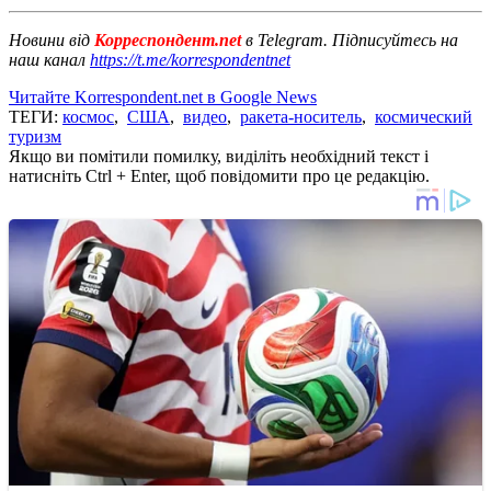
Новини від
Корреспондент.net
в Telegram. Підписуйтесь на
наш канал
https://t.me/korrespondentnet
Читайте Korrespondent.net в Google News
ТЕГИ:
космос
,
США
,
видео
,
ракета-носитель
,
космический
туризм
Якщо ви помітили помилку, виділіть необхідний текст і
натисніть Ctrl + Enter, щоб повідомити про це редакцію.