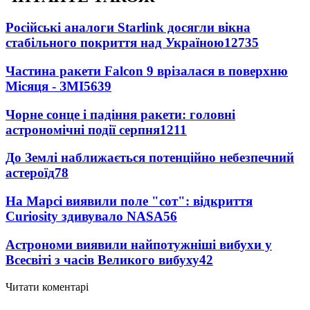
Російські аналоги Starlink досягли вікна
стабільного покриття над Україною
12735
Частина ракети Falcon 9 врізалася в поверхню
Місяця - ЗМІ
5639
Чорне сонце і падіння ракети: головні
астрономічні події серпня
1211
До Землі наближається потенційно небезпечний
астероїд
78
На Марсі виявили поле "сот": відкриття
Curiosity здивувало NASA
56
Астрономи виявили найпотужніші вибухи у
Всесвіті з часів Великого вибуху
42
Читати коментарі