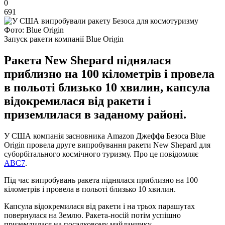
0
691
Фото: Blue Origin
Запуск ракети компанії Blue Origin
Ракета New Shepard піднялася
приблизно на 100 кілометрів і провела
в польоті близько 10 хвилин, капсула
відокремилася від ракети і
приземлилася в заданому районі.
У США компанія засновника Amazon Джеффа Безоса Blue
Origin провела друге випробування ракети New Shepard для
суборбітального космічного туризму. Про це повідомляє
ABC7
.
Під час випробувань ракета піднялася приблизно на 100
кілометрів і провела в польоті близько 10 хвилин.
Капсула відокремилася від ракети і на трьох парашутах
повернулася на Землю. Ракета-носій потім успішно
приземлилася на посадковому майданчику.