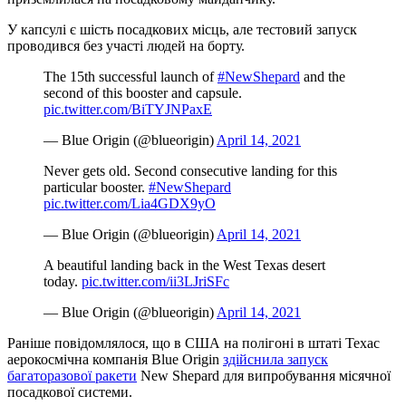
У капсулі є шість посадкових місць, але тестовий запуск
проводився без участі людей на борту.
The 15th successful launch of
#NewShepard
and the
second of this booster and capsule.
pic.twitter.com/BiTYJNPaxE
— Blue Origin (@blueorigin)
April 14, 2021
Never gets old. Second consecutive landing for this
particular booster.
#NewShepard
pic.twitter.com/Lia4GDX9yO
— Blue Origin (@blueorigin)
April 14, 2021
A beautiful landing back in the West Texas desert
today.
pic.twitter.com/ii3LJriSFc
— Blue Origin (@blueorigin)
April 14, 2021
Раніше повідомлялося, що в США на полігоні в штаті Техас
аерокосмічна компанія Blue Origin
здійснила запуск
багаторазової ракети
New Shepard для випробування місячної
посадкової системи.