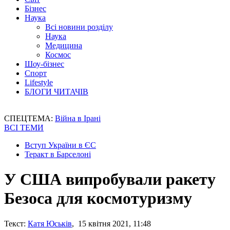
Бізнес
Наука
Всі новини розділу
Наука
Медицина
Космос
Шоу-бізнес
Спорт
Lifestyle
БЛОГИ ЧИТАЧІВ
СПЕЦТЕМА:
Війна в Ірані
ВСІ ТЕМИ
Вступ України в ЄС
Теракт в Барселоні
У США випробували ракету
Безоса для космотуризму
Текст:
Катя Юськів
, 15 квітня 2021, 11:48