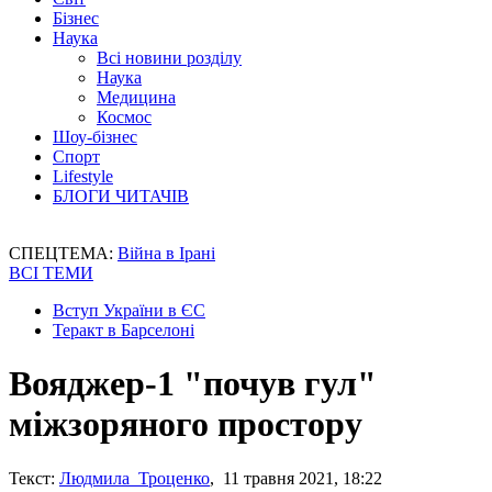
Бізнес
Наука
Всі новини розділу
Наука
Медицина
Космос
Шоу-бізнес
Спорт
Lifestyle
БЛОГИ ЧИТАЧІВ
СПЕЦТЕМА:
Війна в Ірані
ВСІ ТЕМИ
Вступ України в ЄС
Теракт в Барселоні
Вояджер-1 "почув гул"
міжзоряного простору
Текст:
Людмила Троценко
, 11 травня 2021, 18:22