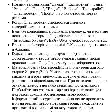
Новини з позначками "Думка", "Експертиза", "Заява",
"Регіони", "Гроші", "Влада", "Вибори", "Тест-драйв",
"Спецпроекти", "Промо" публікуються на правах
реклами.
Розділ Спецпроекти створюється спільно з
комерційними партнерами.
Будь яке копіювання, публікація, передрук, чи наступне
поширення інформації, що містить посилання на
"Інтерфакс-Україна", EPA / UPG, суворо забороняється.
Власник веб-сторінки в розділі Я-Корреспондент є автор
публікації.
Будь-яке копіювання, передрук та відтворення
фотографічних творів та/або аудіовізуальних творів
правовласника Getty Images - суворо забороняється.
Матеріали сайту korrespondent.net призначені для осіб
старше 21 року (21+). Участь в азартних іграх може
викликати ігрову залежність. Дотримуйтесь правил
(принципів) відповідальної гри. При виявленні перших
ознак залежності негайно зверніться до спеціаліста.
Пам'ятайте, що участь в азартних іграх не може бути
джерелом доходів або альтернативою роботі.
Інформаційний ресурс korrespondent.net не проводить
ігри на реальні та/або віртуальні гроші, також сайт не
приймає ні в якій формі оплату ставок та інших