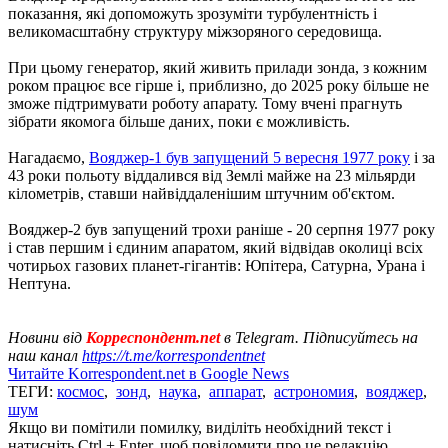
показання, які допоможуть зрозуміти турбулентність і
великомасштабну структуру міжзоряного середовища.
При цьому генератор, який живить прилади зонда, з кожним
роком працює все гірше і, приблизно, до 2025 року більше не
зможе підтримувати роботу апарату. Тому вчені прагнуть
зібрати якомога більше даних, поки є можливість.
Нагадаємо,
Вояджер-1 був запущений 5 вересня 1977 року
і за
43 роки польоту віддалився від Землі майже на 23 мільярди
кілометрів, ставши найвіддаленішим штучним об'єктом.
Вояджер-2 був запущений трохи раніше - 20 серпня 1977 року
і став першим і єдиним апаратом, який відвідав околиці всіх
чотирьох газових планет-гігантів: Юпітера, Сатурна, Урана і
Нептуна.
Новини від
Корреспондент.net
в Telegram. Підписуйтесь на
наш канал
https://t.me/korrespondentnet
Читайте Korrespondent.net в Google News
ТЕГИ:
космос
,
зонд
,
наука
,
аппарат
,
астрономия
,
вояджер
,
шум
Якщо ви помітили помилку, виділіть необхідний текст і
натисніть Ctrl + Enter, щоб повідомити про це редакцію.