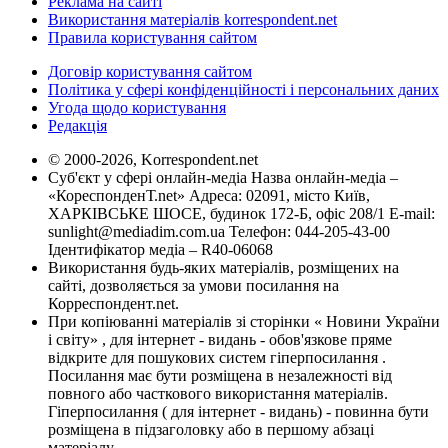
Реклама на сайті
Використання матеріалів korrespondent.net
Правила користування сайтом
Договір користування сайтом
Політика у сфері конфіденційності і персональних даних
Угода щодо користування
Редакція
© 2000-2026, Korrespondent.net
Суб'єкт у сфері онлайн-медіа Назва онлайн-медіа –
«КореспонденТ.net» Адреса: 02091, місто Київ,
ХАРКІВСЬКЕ ШОСЕ, будинок 172-Б, офіс 208/1 E-mail:
sunlight@mediadim.com.ua
Телефон: 044-205-43-00
Ідентифікатор медіа – R40-06068
Використання будь-яких матеріалів, розміщених на
сайті, дозволяється за умови посилання на
Корреспондент.net.
При копіюванні матеріалів зі сторінки « Новини України
і світу» , для інтернет - видань - обов'язкове пряме
відкрите для пошукових систем гіперпосилання .
Посилання має бути розміщена в незалежності від
повного або часткового використання матеріалів.
Гіперпосилання ( для інтернет - видань) - повинна бути
розміщена в підзаголовку або в першому абзаці
матеріалу.