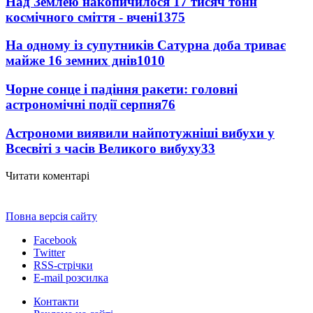
Над Землею накопичилося 17 тисяч тонн
космічного сміття - вчені
1375
На одному із супутників Сатурна доба триває
майже 16 земних днів
1010
Чорне сонце і падіння ракети: головні
астрономічні події серпня
76
Астрономи виявили найпотужніші вибухи у
Всесвіті з часів Великого вибуху
33
Читати коментарі
Повна версія сайту
Facebook
Twitter
RSS-стрічки
E-mail розсилка
Контакти