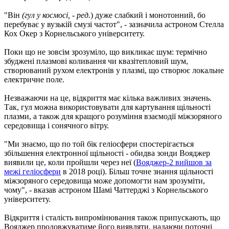
"Він
(гул у космосі, - ред.
) дуже слабкий і монотонний, бо
перебуває у вузькій смузі частот", - зазначила астроном Стелла
Кох Окер з Корнельського університету.
Поки що не зовсім зрозуміло, що викликає шум: термічно
збуджені плазмові коливання чи квазітепловий шум,
створюваний рухом електронів у плазмі, що створює локальне
електричне поле.
Незважаючи на це, відкриття має кілька важливих значень.
Так, гул можна використовувати для картування щільності
плазми, а також для кращого розуміння взаємодії міжзоряного
середовища і сонячного вітру.
"Ми знаємо, що по той бік геліосфери спостерігається
збільшення електронної щільності - обидва зонди Вояджер
виявили це, коли пройшли через неї (
Вояджер-2 вийшов за
межі геліосфери
в 2018 році). Більш точне знання щільності
міжзоряного середовища може допомогти нам зрозуміти,
чому", - вказав астроном Шамі Чаттерджі з Корнельського
університету.
Відкриття і сталість випромінювання також припускають, що
Вояджер продовжуватиме його виявляти, надаючи поточні