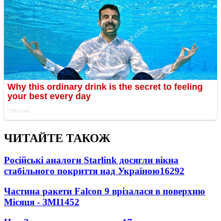
ЧИТАЙТЕ ТАКОЖ
Російські аналоги Starlink досягли вікна
стабільного покриття над Україною
16292
Частина ракети Falcon 9 врізалася в поверхню
Місяця - ЗМІ
1452