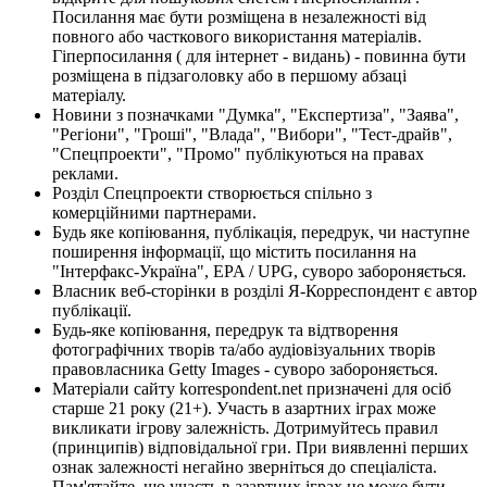
Посилання має бути розміщена в незалежності від
повного або часткового використання матеріалів.
Гіперпосилання ( для інтернет - видань) - повинна бути
розміщена в підзаголовку або в першому абзаці
матеріалу.
Новини з позначками "Думка", "Експертиза", "Заява",
"Регіони", "Гроші", "Влада", "Вибори", "Тест-драйв",
"Спецпроекти", "Промо" публікуються на правах
реклами.
Розділ Спецпроекти створюється спільно з
комерційними партнерами.
Будь яке копіювання, публікація, передрук, чи наступне
поширення інформації, що містить посилання на
"Інтерфакс-Україна", EPA / UPG, суворо забороняється.
Власник веб-сторінки в розділі Я-Корреспондент є автор
публікації.
Будь-яке копіювання, передрук та відтворення
фотографічних творів та/або аудіовізуальних творів
правовласника Getty Images - суворо забороняється.
Матеріали сайту korrespondent.net призначені для осіб
старше 21 року (21+). Участь в азартних іграх може
викликати ігрову залежність. Дотримуйтесь правил
(принципів) відповідальної гри. При виявленні перших
ознак залежності негайно зверніться до спеціаліста.
Пам'ятайте, що участь в азартних іграх не може бути