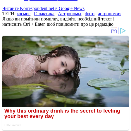
Читайте Korrespondent.net в Google News
ТЕГИ:
космос
,
Галактика
,
Астрономы
,
фото
,
астрономия
Якщо ви помітили помилку, виділіть необхідний текст і
натисніть Ctrl + Enter, щоб повідомити про це редакцію.