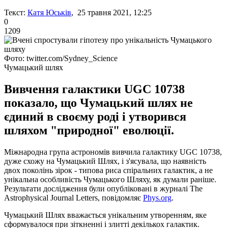
Текст:
Катя Юськів
, 25 травня 2021, 12:25
0
1209
Фото: twitter.com/Sydney_Science
Чумацький шлях
Вивчення галактики UGC 10738
показало, що Чумацький шлях не
єдиний в своєму роді і утворився
шляхом "природної" еволюції.
Міжнародна група астрономів вивчила галактику UGC 10738,
дуже схожу на Чумацький Шлях, і з'ясувала, що наявність
двох поколінь зірок - типова риса спіральних галактик, а не
унікальна особливість Чумацького Шляху, як думали раніше.
Результати дослідження були опубліковані в журналі The
Astrophysical Journal Letters, повідомляє
Phys.org
.
Чумацький Шлях вважається унікальним утворенням, яке
сформувалося при зіткненні і злитті декількох галактик.