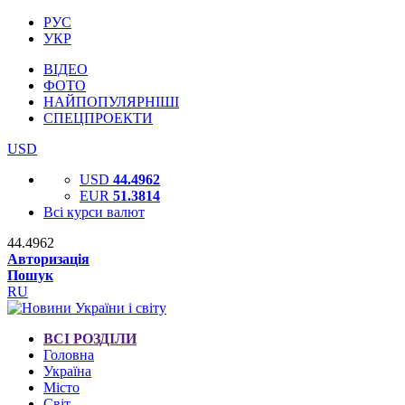
РУС
УКР
ВІДЕО
ФОТО
НАЙПОПУЛЯРНІШІ
СПЕЦПРОЕКТИ
USD
USD
44.4962
EUR
51.3814
Всі курси валют
44.4962
Авторизація
Пошук
RU
ВСІ РОЗДІЛИ
Головна
Україна
Місто
Світ