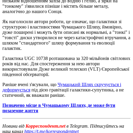
низьким відношенням заліза до водню і гелію, а зірки на
"тонкому" з'явилися пізніше і містять більше металу,
аналогічно до нашого Сонця.
Як наголосили автори роботи, це означає, що галактики зі
структурою і властивостями Чумацького Шляху, ймовірно,
дуже поширені і можуть бути описані як нормальні, а "тонкі" і
"товсті" диски утворилися не через катастрофічні втручання, а
шляхом "стандартного" шляху формування та еволюції
галактик.
Галактика UGC 10738 розташована за 320 мільйонів світлових
років від нас. Для спостереження за нею автори
використовували Дуже великий телескоп (VLT) Європейської
південної обсерваторії.
Раніше вчені з'ясували, що
Чумацький Шлях скручується і
деформується
під дією гравітації галактики-супутника, а не
статичний, як вважали раніше.
Позначено місце в Чумацькому Шляху, де може бути
позаземне життя
Новини від
Корреспондент.net
в Telegram. Підписуйтесь на
наш канал
https://t.me/korrespondentnet