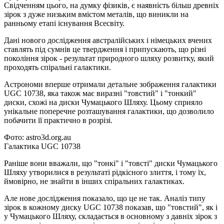
Свідченням цього, на думку фізиків, є наявність більш древніх
зірок з дуже низьким вмістом металів, що виникли на
ранньому етапі існування Всесвіту.
Дані нового дослідження австралійських і німецьких вчених
ставлять під сумнів це твердження і припускають, що різні
покоління зірок - результат природного шляху розвитку, який
проходять спіральні галактики.
Астрономи вперше отримали детальне зображення галактики
UGC 10738, яка також має виразні "товстий" і "тонкий"
диски, схожі на диски Чумацького Шляху. Цьому сприяло
унікальне поперечне розташування галактики, що дозволило
побачити її практично в розрізі.
Фото: astro3d.org.au
Галактика UGC 10738
Раніше вони вважали, що "тонкі" і "товсті" диски Чумацького
Шляху утворилися в результаті рідкісного злиття, і тому їх,
ймовірно, не знайти в інших спіральних галактиках.
Але нове дослідження показало, що це не так. Аналіз типу
зірок в кожному диску UGC 10738 показав, що "товстий", як і
у Чумацького Шляху, складається в основному з давніх зірок з