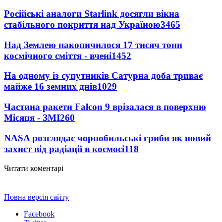
Російські аналоги Starlink досягли вікна
стабільного покриття над Україною
3465
Над Землею накопичилося 17 тисяч тонн
космічного сміття - вчені
1452
На одному із супутників Сатурна доба триває
майже 16 земних днів
1029
Частина ракети Falcon 9 врізалася в поверхню
Місяця - ЗМІ
260
NASA розглядає чорнобильські гриби як новий
захист від радіації в космосі
118
Читати коментарі
Повна версія сайту
Facebook