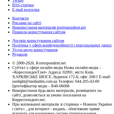
Twitter
RSS-стрічки
E-mail розсилка
Контакти
Реклама на сайті
Використання матеріалів korrespondent.net
Правила користування сайтом
Договір користування сайтом
Політика у сфері конфіденційності і персональних даних
Угода щодо користування
Редакція
© 2000-2026, Korrespondent.net
Суб'єкт у сфері онлайн-медіа Назва онлайн-медіа –
«КореспонденТ.net» Адреса: 02091, місто Київ,
ХАРКІВСЬКЕ ШОСЕ, будинок 172-Б, офіс 208/1 E-mail:
sunlight@mediadim.com.ua
Телефон: 044-205-43-00
Ідентифікатор медіа – R40-06068
Використання будь-яких матеріалів, розміщених на
сайті, дозволяється за умови посилання на
Корреспондент.net.
При копіюванні матеріалів зі сторінки « Новини України
і світу» , для інтернет - видань - обов'язкове пряме
відкрите для пошукових систем гіперпосилання .