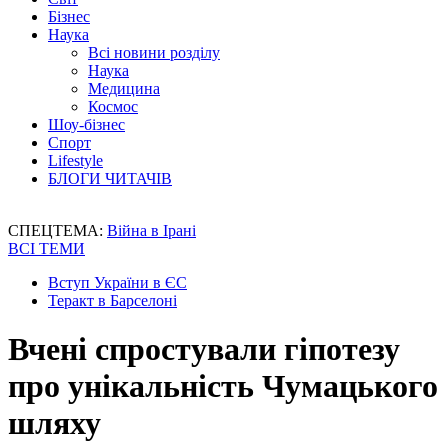
Бізнес
Наука
Всі новини розділу
Наука
Медицина
Космос
Шоу-бізнес
Спорт
Lifestyle
БЛОГИ ЧИТАЧІВ
СПЕЦТЕМА:
Війна в Ірані
ВСІ ТЕМИ
Вступ України в ЄС
Теракт в Барселоні
Вчені спростували гіпотезу
про унікальність Чумацького
шляху