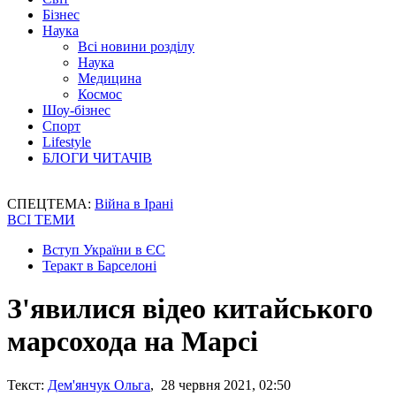
Бізнес
Наука
Всі новини розділу
Наука
Медицина
Космос
Шоу-бізнес
Спорт
Lifestyle
БЛОГИ ЧИТАЧІВ
СПЕЦТЕМА:
Війна в Ірані
ВСІ ТЕМИ
Вступ України в ЄС
Теракт в Барселоні
З'явилися відео китайського
марсохода на Марсі
Текст:
Дем'янчук Ольга
, 28 червня 2021, 02:50