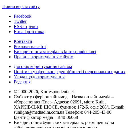
Повна версія сайту
Facebook
Twitter
RSS-стрічки
E-mail розсилка
Контакти
Реклама на сайті
Використання матеріалів korrespondent.net
Правила користування сайтом
Договір користування сайтом
Політика у сфері конфіденційності і персональних даних
Угода щодо користування
Редакція
© 2000-2026, Korrespondent.net
Суб'єкт у сфері онлайн-медіа Назва онлайн-медіа –
«КореспонденТ.net» Адреса: 02091, місто Київ,
ХАРКІВСЬКЕ ШОСЕ, будинок 172-Б, офіс 208/1 E-mail:
sunlight@mediadim.com.ua
Телефон: 044-205-43-00
Ідентифікатор медіа – R40-06068
Використання будь-яких матеріалів, розміщених на
сайті, дозволяється за умови посилання на