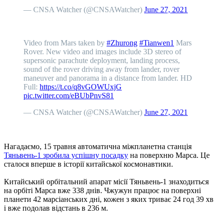
— CNSA Watcher (@CNSAWatcher)
June 27, 2021
Video from Mars taken by
#Zhurong
#Tianwen1
Mars
Rover. New video and images include 3D stereo of
supersonic parachute deployment, landing process,
sound of the rover driving away from lander, rover
maneuver and panorama in a distance from lander. HD
Full:
https://t.co/q8vGOWUxjG
pic.twitter.com/eBUbPnvS81
— CNSA Watcher (@CNSAWatcher)
June 27, 2021
Нагадаємо, 15 травня автоматична міжпланетна станція
Тяньвень-1 зробила успішну посадку
на поверхню Марса. Це
сталося вперше в історії китайської космонавтики.
Китайський орбітальний апарат місії Тяньвень-1 знаходиться
на орбіті Марса вже 338 днів. Чжужун працює на поверхні
планети 42 марсіанських дні, кожен з яких триває 24 год 39 хв
і вже подолав відстань в 236 м.