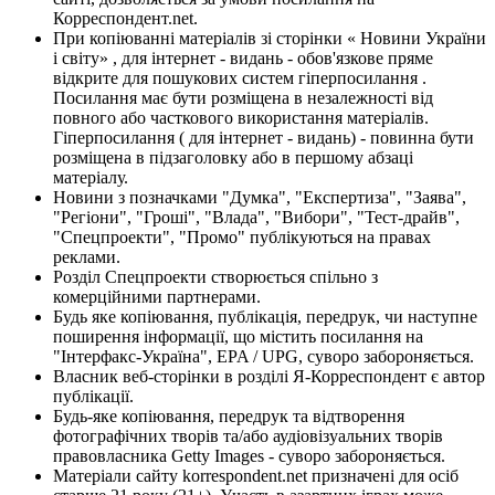
Корреспондент.net.
При копіюванні матеріалів зі сторінки « Новини України
і світу» , для інтернет - видань - обов'язкове пряме
відкрите для пошукових систем гіперпосилання .
Посилання має бути розміщена в незалежності від
повного або часткового використання матеріалів.
Гіперпосилання ( для інтернет - видань) - повинна бути
розміщена в підзаголовку або в першому абзаці
матеріалу.
Новини з позначками "Думка", "Експертиза", "Заява",
"Регіони", "Гроші", "Влада", "Вибори", "Тест-драйв",
"Спецпроекти", "Промо" публікуються на правах
реклами.
Розділ Спецпроекти створюється спільно з
комерційними партнерами.
Будь яке копіювання, публікація, передрук, чи наступне
поширення інформації, що містить посилання на
"Інтерфакс-Україна", EPA / UPG, суворо забороняється.
Власник веб-сторінки в розділі Я-Корреспондент є автор
публікації.
Будь-яке копіювання, передрук та відтворення
фотографічних творів та/або аудіовізуальних творів
правовласника Getty Images - суворо забороняється.
Матеріали сайту korrespondent.net призначені для осіб