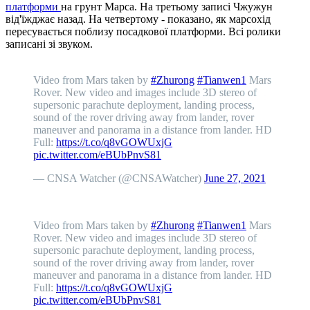
платформи
на грунт Марса. На третьому записі Чжужун
від'їжджає назад. На четвертому - показано, як марсохід
пересувається поблизу посадкової платформи. Всі ролики
записані зі звуком.
Video from Mars taken by
#Zhurong
#Tianwen1
Mars
Rover. New video and images include 3D stereo of
supersonic parachute deployment, landing process,
sound of the rover driving away from lander, rover
maneuver and panorama in a distance from lander. HD
Full:
https://t.co/q8vGOWUxjG
pic.twitter.com/eBUbPnvS81
— CNSA Watcher (@CNSAWatcher)
June 27, 2021
Video from Mars taken by
#Zhurong
#Tianwen1
Mars
Rover. New video and images include 3D stereo of
supersonic parachute deployment, landing process,
sound of the rover driving away from lander, rover
maneuver and panorama in a distance from lander. HD
Full:
https://t.co/q8vGOWUxjG
pic.twitter.com/eBUbPnvS81