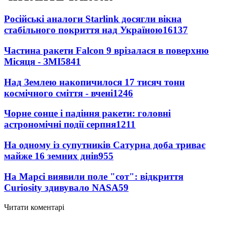
Російські аналоги Starlink досягли вікна
стабільного покриття над Україною
16137
Частина ракети Falcon 9 врізалася в поверхню
Місяця - ЗМІ
5841
Над Землею накопичилося 17 тисяч тонн
космічного сміття - вчені
1246
Чорне сонце і падіння ракети: головні
астрономічні події серпня
1211
На одному із супутників Сатурна доба триває
майже 16 земних днів
955
На Марсі виявили поле "сот": відкриття
Curiosity здивувало NASA
59
Читати коментарі