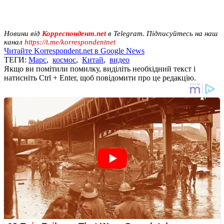
Новини від
Корреспондент.net
в Telegram. Підписуйтесь на наш
канал
https://t.me/korrespondentnet
Читайте Korrespondent.net в Google News
ТЕГИ:
Марс
,
космос
,
Китай
,
видео
Якщо ви помітили помилку, виділіть необхідний текст і
натисніть Ctrl + Enter, щоб повідомити про це редакцію.