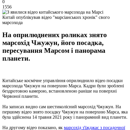
0
1556
Китай опублікував відео "марсіанських хронік" свого
марсохода
На оприлюднених роликах знято
марсохід Чжужун, його посадка,
пересування Марсом і панорама
планети.
Китайське космічне управління оприлюднило відео посадки
марсохода Чжужун на поверхню Марса. Кадри були зроблені
бездротовою камерою, встановленою раніше на поверхні
Червоної планети.
На записах видно сам шестиколісний марсохід Чжужун. На
першому відео знято посадку Чжужун на поверхню Марса, яка
була здійснена 14 травня 2021 року і панорамний вид планети.
На другому відео показано, як
марсохід з'їжджає з посадочної