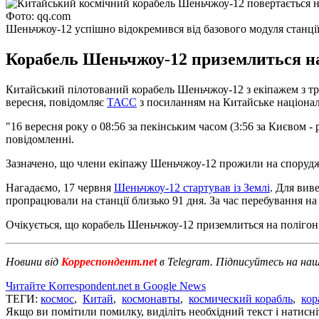
Фото: qq.com
Шеньчжоу-12 успішно відокремився від базового модуля станці
Корабель Шеньчжоу-12 приземлиться на
Китайський пілотований корабель Шеньчжоу-12 з екіпажем з трьо
вересня, повідомляє
ТАСС
з посиланням на Китайське націонал
"16 вересня року о 08:56 за пекінським часом (3:56 за Києвом -
повідомленні.
Зазначено, що члени екіпажу Шеньчжоу-12 прожили на споруджув
Нагадаємо, 17 червня
Шеньчжоу-12 стартував із Землі
. Для вив
пропрацювали на станції близько 91 дня. За час перебування на
Очікується, що корабель Шеньчжоу-12 приземлиться на поліго
Новини від
Корреспондент.net
в Telegram. Підписуйтесь на на
Читайте Korrespondent.net в Google News
ТЕГИ:
космос
,
Китай
,
космонавты
,
космический корабль
,
кор
Якщо ви помітили помилку, виділіть необхідний текст і натисніт