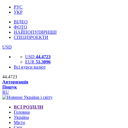
РУС
УКР
ВІДЕО
ФОТО
НАЙПОПУЛЯРНІШІ
СПЕЦПРОЕКТИ
USD
USD
44.4723
EUR
51.3096
Всі курси валют
44.4723
Авторизація
Пошук
RU
ВСІ РОЗДІЛИ
Головна
Україна
Місто
Світ