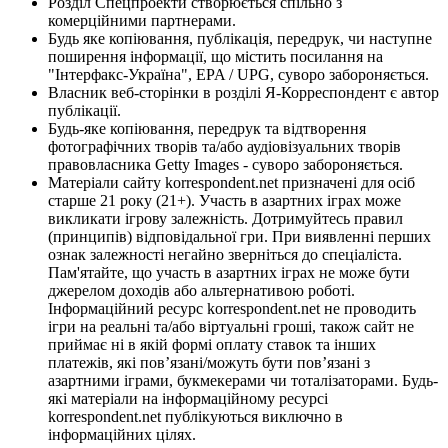
Розділ Спецпроекти створюється спільно з
комерційними партнерами.
Будь яке копіювання, публікація, передрук, чи наступне
поширення інформації, що містить посилання на
"Інтерфакс-Україна", EPA / UPG, суворо забороняється.
Власник веб-сторінки в розділі Я-Корреспондент є автор
публікації.
Будь-яке копіювання, передрук та відтворення
фотографічних творів та/або аудіовізуальних творів
правовласника Getty Images - суворо забороняється.
Матеріали сайту korrespondent.net призначені для осіб
старше 21 року (21+). Участь в азартних іграх може
викликати ігрову залежність. Дотримуйтесь правил
(принципів) відповідальної гри. При виявленні перших
ознак залежності негайно зверніться до спеціаліста.
Пам'ятайте, що участь в азартних іграх не може бути
джерелом доходів або альтернативою роботі.
Інформаційний ресурс korrespondent.net не проводить
ігри на реальні та/або віртуальні гроші, також сайт не
приймає ні в якій формі оплату ставок та інших
платежів, які пов’язані/можуть бути пов’язані з
азартними іграми, букмекерами чи тоталізаторами. Будь-
які матеріали на інформаційному ресурсі
korrespondent.net публікуються виключно в
інформаційних цілях.