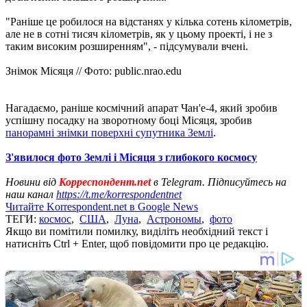
"Раніше це робилося на відстанях у кілька сотень кілометрів,
але не в сотні тисяч кілометрів, як у цьому проекті, і не з
таким високим розширенням", - підсумували вчені.
Знімок Місяця // Фото: public.nrao.edu
Нагадаємо, раніше космічний апарат Чан'е-4, який зробив
успішну посадку на зворотному боці Місяця, зробив
панорамні знімки поверхні супутника Землі
.
З'явилося фото Землі і Місяця з глибокого космосу
Новини від
Корреспондент.net
в Telegram. Підписуйтесь на
наш канал
https://t.me/korrespondentnet
Читайте Korrespondent.net в Google News
ТЕГИ:
космос
,
США
,
Луна
,
Астрономы
,
фото
Якщо ви помітили помилку, виділіть необхідний текст і
натисніть Ctrl + Enter, щоб повідомити про це редакцію.