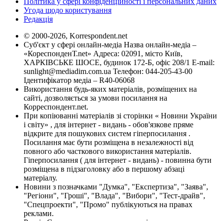
Політика у сфері конфіденційності і персональних даних
Угода щодо користування
Редакція
© 2000-2026, Korrespondent.net
Суб'єкт у сфері онлайн-медіа Назва онлайн-медіа –
«КореспонденТ.net» Адреса: 02091, місто Київ,
ХАРКІВСЬКЕ ШОСЕ, будинок 172-Б, офіс 208/1 E-mail:
sunlight@mediadim.com.ua
Телефон: 044-205-43-00
Ідентифікатор медіа – R40-06068
Використання будь-яких матеріалів, розміщених на
сайті, дозволяється за умови посилання на
Корреспондент.net.
При копіюванні матеріалів зі сторінки « Новини України
і світу» , для інтернет - видань - обов'язкове пряме
відкрите для пошукових систем гіперпосилання .
Посилання має бути розміщена в незалежності від
повного або часткового використання матеріалів.
Гіперпосилання ( для інтернет - видань) - повинна бути
розміщена в підзаголовку або в першому абзаці
матеріалу.
Новини з позначками "Думка", "Експертиза", "Заява",
"Регіони", "Гроші", "Влада", "Вибори", "Тест-драйв",
"Спецпроекти", "Промо" публікуються на правах
реклами.