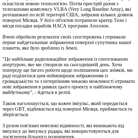
оснастили новою технологією. Потім пристрій разом з
телескопами комплексу VLBA (Very Long Baseline Array), які
розташовані по всій території США, зобразив кількох ділянок
поверхні Місяця. У його об'єктив потрапили кратер Тихо і
місця посадки кораблів НАСА програми Аполлон.
Вчені обробили результати своїх спостережень і отримали
перше найдетальніше зображення поверхні супутника нашої
планети, яке було зроблено із Землі.
"Це найбільше радіолокаційне зображення із синтезованою
апертурою, яке ми створили на сьогоднішній день. Хоча
попереду ще багато роботи щодо поліпшення цих знімків, ми
раді поділитися цим неймовірним зображенням із
громадськістю та з нетерпінням чекаємо можливості отримати
нові зображення в рамках цього проекту в найближчому
майбутньому", - йдеться в релізі.
Також наголошується, що кожен імпульс, який передається
через GBT, відбивається від поверхні Місяця, приймається та
зберігається.
З рухом пов'язані невеликі відмінності, які виникають від
імпульсу до імпульсу радара, які використовуються для
досягнення більшого розширення.