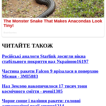
ЧИТАЙТЕ ТАКОЖ
Російські аналоги Starlink досягли вікна
стабільного покриття над Україною
16197
Частина ракети Falcon 9 врізалася в поверхню
Місяця - ЗМІ
5883
Над Землею накопичилося 17 тисяч тонн
космічного сміття - вчені
1305
Чорне сонце і падіння ракети: головні
астрономічні події серпня
1214