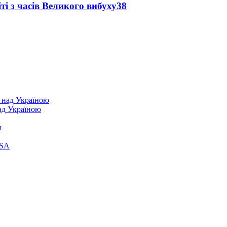
і з часів Великого вибуху
38
над Україною
я
ASA