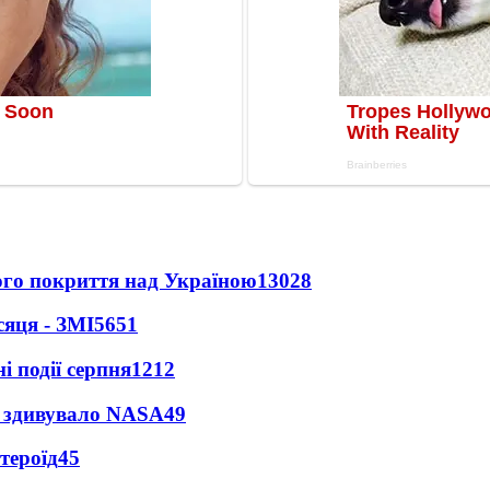
ного покриття над Україною
13028
сяця - ЗМІ
5651
і події серпня
1212
ty здивувало NASA
49
тероїд
45