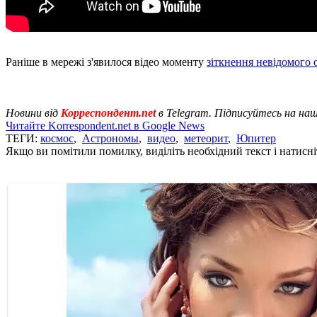
Раніше в мережі з'явилося відео моменту
зіткнення невідомого 
Новини від
Корреспондент.net
в Telegram. Підписуйтесь на на
Читайте Korrespondent.net в Google News
ТЕГИ:
космос
,
Астрономы
,
видео
,
метеорит
,
Юпитер
Якщо ви помітили помилку, виділіть необхідний текст і натисніт