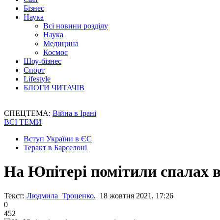
Бізнес
Наука
Всі новини розділу
Наука
Медицина
Космос
Шоу-бізнес
Спорт
Lifestyle
БЛОГИ ЧИТАЧІВ
СПЕЦТЕМА:
Війна в Ірані
ВСІ ТЕМИ
Вступ України в ЄС
Теракт в Барселоні
На Юпітері помітили спалах в
Текст:
Людмила Троценко
, 18 жовтня 2021, 17:26
0
452