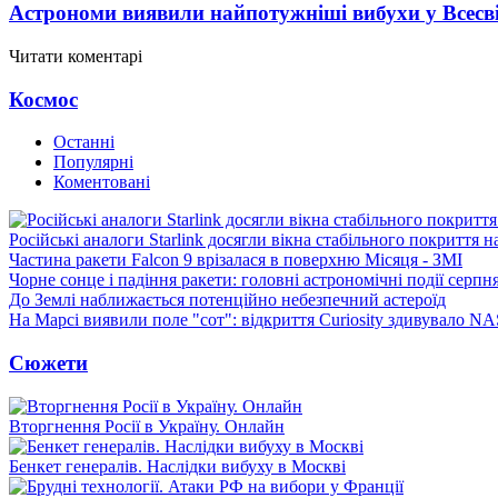
Астрономи виявили найпотужніші вибухи у Всесвіт
Читати коментарі
Космос
Останні
Популярні
Коментовані
Російські аналоги Starlink досягли вікна стабільного покриття 
Частина ракети Falcon 9 врізалася в поверхню Місяця - ЗМІ
Чорне сонце і падіння ракети: головні астрономічні події серпн
До Землі наближається потенційно небезпечний астероїд
На Марсі виявили поле "сот": відкриття Curiosity здивувало N
Сюжети
Вторгнення Росії в Україну. Онлайн
Бенкет генералів. Наслідки вибуху в Москві