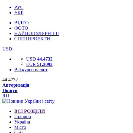
РУС
УКР
ВІДЕО
ФОТО
НАЙПОПУЛЯРНІШІ
СПЕЦПРОЕКТИ
USD
USD
44.4732
EUR
51.3093
Всі курси валют
44.4732
Авторизація
Пошук
RU
ВСІ РОЗДІЛИ
Головна
Україна
Місто
Світ