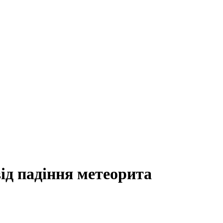
ід падіння метеорита