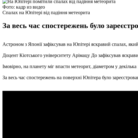
Фото: кадр из видео
Спалах на Юпітері від падіння метеорита
За весь час спостережень було зареєстр
Астроном з Японії зафіксував на Юпітері яскравий спалах, яки
Доцент Кіотського університету Арімацу До зафіксував яскравий
Імовірно, на планету міг впасти метеорит, діаметром у декілька 
За весь час спостережень на поверхні Юпітера було зареєстрова