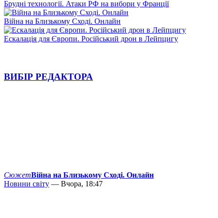
Брудні технології. Атаки РФ на вибори у Франції
Війна на Близькому Сході. Онлайн
Ескалація для Європи. Російський дрон в Лейпцигу
ВИБІР РЕДАКТОРА
Сюжет
Війна на Близькому Сході. Онлайн
Новини світу
— Вчора, 18:47