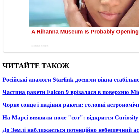
ЧИТАЙТЕ ТАКОЖ
Російські аналоги Starlink досягли вікна стабіль
Частина ракети Falcon 9 врізалася в поверхню Мі
Чорне сонце і падіння ракети: головні астрономічн
На Марсі виявили поле "сот": відкриття Curiosi
До Землі наближається потенційно небезпечний ас