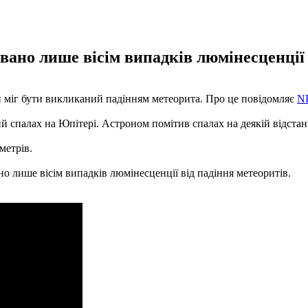
овано лише вісім випадків люмінесценції 
й міг бути викликаний падінням метеорита. Про це повідомляє
N
 спалах на Юпітері. Астроном помітив спалах на деякій відстані
метрів.
но лише вісім випадків люмінесценції від падіння метеоритів.